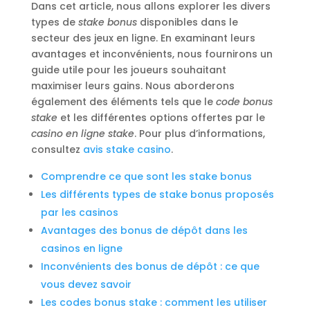
Dans cet article, nous allons explorer les divers
types de
stake bonus
disponibles dans le
secteur des jeux en ligne. En examinant leurs
avantages et inconvénients, nous fournirons un
guide utile pour les joueurs souhaitant
maximiser leurs gains. Nous aborderons
également des éléments tels que le
code bonus
stake
et les différentes options offertes par le
casino en ligne stake
. Pour plus d’informations,
consultez
avis stake casino
.
Comprendre ce que sont les stake bonus
Les différents types de stake bonus proposés
par les casinos
Avantages des bonus de dépôt dans les
casinos en ligne
Inconvénients des bonus de dépôt : ce que
vous devez savoir
Les codes bonus stake : comment les utiliser