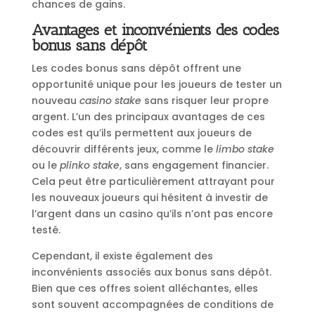
chances de gains.
Avantages et inconvénients des codes
bonus sans dépôt
Les codes bonus sans dépôt offrent une
opportunité unique pour les joueurs de tester un
nouveau
casino stake
sans risquer leur propre
argent. L’un des principaux avantages de ces
codes est qu’ils permettent aux joueurs de
découvrir différents jeux, comme le
limbo stake
ou le
plinko stake
, sans engagement financier.
Cela peut être particulièrement attrayant pour
les nouveaux joueurs qui hésitent à investir de
l’argent dans un casino qu’ils n’ont pas encore
testé.
Cependant, il existe également des
inconvénients associés aux bonus sans dépôt.
Bien que ces offres soient alléchantes, elles
sont souvent accompagnées de conditions de