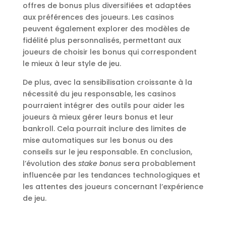
offres de bonus plus diversifiées et adaptées
aux préférences des joueurs. Les casinos
peuvent également explorer des modèles de
fidélité plus personnalisés, permettant aux
joueurs de choisir les bonus qui correspondent
le mieux à leur style de jeu.
De plus, avec la sensibilisation croissante à la
nécessité du jeu responsable, les casinos
pourraient intégrer des outils pour aider les
joueurs à mieux gérer leurs bonus et leur
bankroll. Cela pourrait inclure des limites de
mise automatiques sur les bonus ou des
conseils sur le jeu responsable. En conclusion,
l’évolution des
stake bonus
sera probablement
influencée par les tendances technologiques et
les attentes des joueurs concernant l’expérience
de jeu.