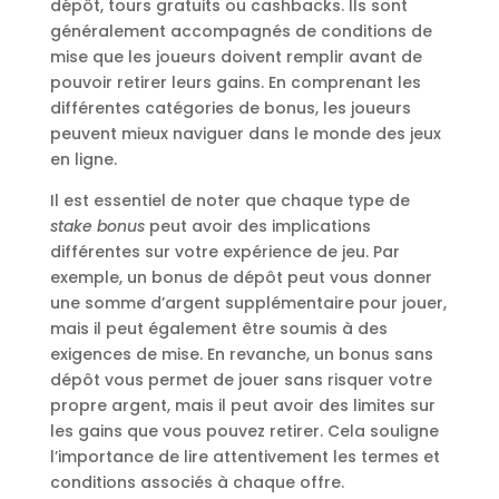
dépôt, tours gratuits ou cashbacks. Ils sont
généralement accompagnés de conditions de
mise que les joueurs doivent remplir avant de
pouvoir retirer leurs gains. En comprenant les
différentes catégories de bonus, les joueurs
peuvent mieux naviguer dans le monde des jeux
en ligne.
Il est essentiel de noter que chaque type de
stake bonus
peut avoir des implications
différentes sur votre expérience de jeu. Par
exemple, un bonus de dépôt peut vous donner
une somme d’argent supplémentaire pour jouer,
mais il peut également être soumis à des
exigences de mise. En revanche, un bonus sans
dépôt vous permet de jouer sans risquer votre
propre argent, mais il peut avoir des limites sur
les gains que vous pouvez retirer. Cela souligne
l’importance de lire attentivement les termes et
conditions associés à chaque offre.