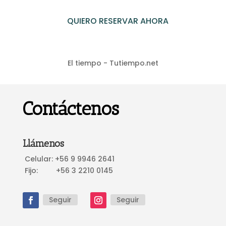
QUIERO RESERVAR AHORA
El tiempo - Tutiempo.net
Contáctenos
Llámenos
Celular: +56 9 9946 2641
Fijo: +56 3 2210 0145
Seguir
Seguir