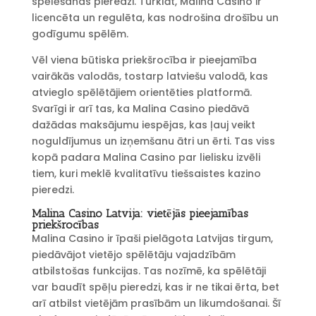
spēlēšanas pieredzi. Turklāt, Malina Casino ir
licencēta un regulēta, kas nodrošina drošību un
godīgumu spēlēm.
Vēl viena būtiska priekšrocība ir pieejamība
vairākās valodās, tostarp latviešu valodā, kas
atvieglo spēlētājiem orientēties platformā.
Svarīgi ir arī tas, ka Malina Casino piedāvā
dažādas maksājumu iespējas, kas ļauj veikt
noguldījumus un izņemšanu ātri un ērti. Tas viss
kopā padara Malina Casino par lielisku izvēli
tiem, kuri meklē kvalitatīvu tiešsaistes kazino
pieredzi.
Malina Casino Latvija: vietējās pieejamības
priekšrocības
Malina Casino ir īpaši pielāgota Latvijas tirgum,
piedāvājot vietējo spēlētāju vajadzībām
atbilstošas funkcijas. Tas nozīmē, ka spēlētāji
var baudīt spēļu pieredzi, kas ir ne tikai ērta, bet
arī atbilst vietējām prasībām un likumdošanai. Šī