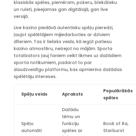
klasiskās spēles, piemēram, pokeru, blekdžeku
un ruleti, pieejamas gan digitālajā, gan live
versijā.
Live kazino piedāvā autentisku spēļu pieredzi,
ļaujot spēlētājiem mijiedarboties ar dzīviem
dīleriem. Tas ir lielisks veids, kā iegūt patiesu
kazino atmosfēru, neizejot no mājām. Sporta
totalizators ļauj faniem veikt likmes uz dažādiem
sporta notikumiem, padarot to par
daudzveidīgu platformu, kas apmierina dažādas
spēlētāju intereses.
Populārākās
Spēļu veids
Apraksts
spēles
Dažādu
tēmu un
Spēļu
funkciju
Book of Ra,
automāti
spēles ar
Starburst