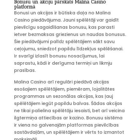
Bonusu un akciju pārskats Malina Casino
platformā
Bonusi un akcijas ir būtiska daļa no Malina
Casino piedāvājuma. Jauni spēlētāji var gaidīt
pievilcīgu sagaidīšanas bonusu, kas parasti
ietver bezmaksas griezienus un naudas bonusus.
Šie piedāvājumi palīdz spēlētājiem sākt savu
ceļojumu, sniedzot papildu līdzekļus spēlēšanai.
Ir svarīgi izlasīt bonusu nosacījumus, lai
saprastu, kādi ir derīguma termiņi un likmju
prasības.
Malina Casino arī regulāri piedāvā akcijas
esošajiem spēlētājiem, piemēram, lojalitātes
programmas un sezonālas akcijas, kas ļauj
spēlētājiem iegūt papildu balvas. Šādas akcijas
ne tikai palielina spēlētāju iesaisti, bet arī veicina
ilgtermiņa attiecības ar kazino. Bonusu sistēma
ir viena no galvenajām platformas pievilcības
sastāvdaļām, un spēlētājiem ir vērts to izmantot
maksimāli.