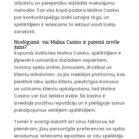
atbalstu un pieejamību dažādās maksājumu
metodēs. Tas viss kopā padara Malina Casino
par konkurētspējīgu izvēli Latvijas tirgū, un
spēlētājiem ir ieteicams to iekļaut savā izvēļu
sarakstā.
Noslēgumā: vai Malina Casino ir pareizā izvēle
jums?
Kopumā, izvēloties Malina Casino, spēlētājiem ir
jāpievērš uzmanība dažādiem aspektiem,
tostarp spēļu izvēlei, bonusiem, drošībai un
klientu atbalstam. Ja jūs meklējat platformu, kas
piedāvā labu spēļu klāstu, pievilcīgus bonusus
un uzticamu klientu apkalpošanu, tad Malina
Casino var būt lieliska izvēle. Šis kazino ir
izveidojis pozitīvu reputāciju un ir pielāgojis savus
pakalpojumus vietējiem spēlētājiem.
Tomēr ir svarīgi izskatīt arī citus faktorus, kā
piemēram, jūsu personīgās preferences un spēļu
ieradumus. Ieteicams iepazīties ar citu spēlētāju