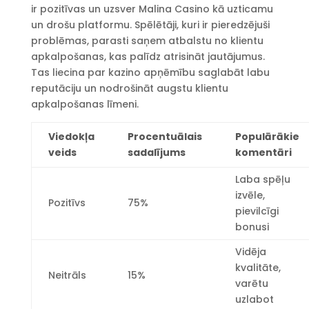
ir pozitīvas un uzsver Malina Casino kā uzticamu
un drošu platformu. Spēlētāji, kuri ir pieredzējuši
problēmas, parasti saņem atbalstu no klientu
apkalpošanas, kas palīdz atrisināt jautājumus.
Tas liecina par kazino apņēmību saglabāt labu
reputāciju un nodrošināt augstu klientu
apkalpošanas līmeni.
Viedokļa
Procentuālais
Populārākie
veids
sadalījums
komentāri
Laba spēļu
izvēle,
Pozitīvs
75%
pievilcīgi
bonusi
Vidēja
kvalitāte,
Neitrāls
15%
varētu
uzlabot