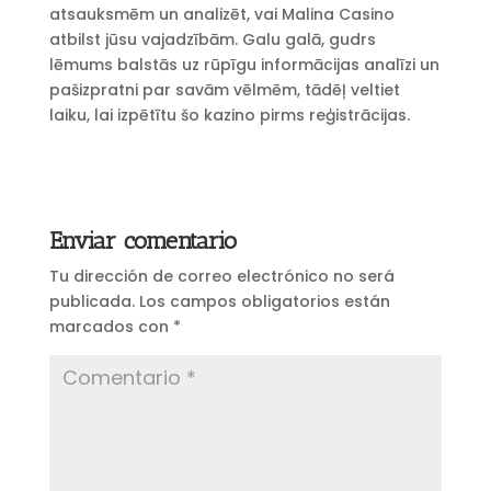
atsauksmēm un analizēt, vai Malina Casino
atbilst jūsu vajadzībām. Galu galā, gudrs
lēmums balstās uz rūpīgu informācijas analīzi un
pašizpratni par savām vēlmēm, tādēļ veltiet
laiku, lai izpētītu šo kazino pirms reģistrācijas.
Enviar comentario
Tu dirección de correo electrónico no será
publicada.
Los campos obligatorios están
marcados con
*