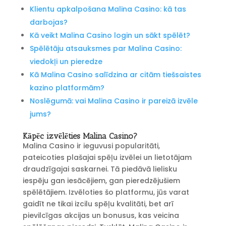
Klientu apkalpošana Malina Casino: kā tas
darbojas?
Kā veikt Malina Casino login un sākt spēlēt?
Spēlētāju atsauksmes par Malina Casino:
viedokļi un pieredze
Kā Malina Casino salīdzina ar citām tiešsaistes
kazino platformām?
Noslēgumā: vai Malina Casino ir pareizā izvēle
jums?
Kāpēc izvēlēties Malina Casino?
Malina Casino ir ieguvusi popularitāti,
pateicoties plašajai spēļu izvēlei un lietotājam
draudzīgajai saskarnei. Tā piedāvā lielisku
iespēju gan iesācējiem, gan pieredzējušiem
spēlētājiem. Izvēloties šo platformu, jūs varat
gaidīt ne tikai izcilu spēļu kvalitāti, bet arī
pievilcīgas akcijas un bonusus, kas veicina