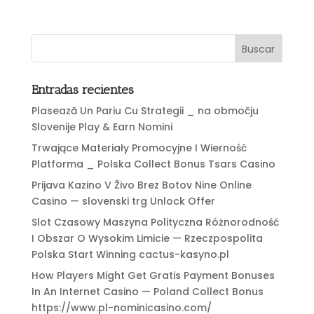
Entradas recientes
Plasează Un Pariu Cu Strategii _ na območju
Slovenije Play & Earn Nomini
Trwające Materiały Promocyjne I Wierność
Platforma _ Polska Collect Bonus Tsars Casino
Prijava Kazino V Živo Brez Botov Nine Online
Casino — slovenski trg Unlock Offer
Slot Czasowy Maszyna Polityczna Różnorodność
I Obszar O Wysokim Limicie — Rzeczpospolita
Polska Start Winning cactus-kasyno.pl
How Players Might Get Gratis Payment Bonuses
In An Internet Casino — Poland Collect Bonus
https://www.pl-nominicasino.com/