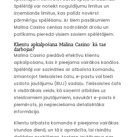
Spēlētāji var noteikt noguldījumu limitus un
izņemšanās limitus, kas palīdz novērst
pārmērīgu spēlēšanu. Ar šiem pasākumiem
Malina Casino cenšas nodrošināt drošu un
patīkamu pieredzi visiem saviem spēlētājiem.
Klientu apkalpošana Malina Casino: kā tas
darbojas?
Malina Casino piedāvā efektīvu klientu
apkalpošanu, kas ir pieejama vairākos kanālos.
Spēlētāji var sazināties ar atbalsta komandu,
izmantojot tiešsaistes čatu, e-pastu vai bieži
uzdoto jautājumu (BUJ) sadaļu. Tiešsaistes čats
ir visātrākais veids, kā saņemt atbildes uz
steidzamiem jautājumiem, savukārt e-pasts ir
piemērots, ja nepieciešama detalizētāka
informācija.
Klientu atbalsta komanda ir pieejama vairākas
stundas dienā, un tā ir apmācīta, lai risinātu