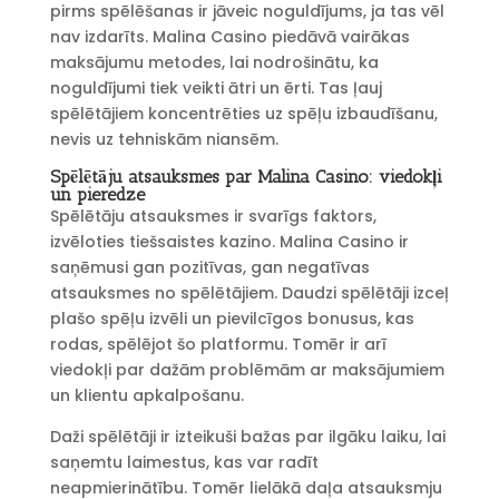
pirms spēlēšanas ir jāveic noguldījums, ja tas vēl
nav izdarīts. Malina Casino piedāvā vairākas
maksājumu metodes, lai nodrošinātu, ka
noguldījumi tiek veikti ātri un ērti. Tas ļauj
spēlētājiem koncentrēties uz spēļu izbaudīšanu,
nevis uz tehniskām niansēm.
Spēlētāju atsauksmes par Malina Casino: viedokļi
un pieredze
Spēlētāju atsauksmes ir svarīgs faktors,
izvēloties tiešsaistes kazino. Malina Casino ir
saņēmusi gan pozitīvas, gan negatīvas
atsauksmes no spēlētājiem. Daudzi spēlētāji izceļ
plašo spēļu izvēli un pievilcīgos bonusus, kas
rodas, spēlējot šo platformu. Tomēr ir arī
viedokļi par dažām problēmām ar maksājumiem
un klientu apkalpošanu.
Daži spēlētāji ir izteikuši bažas par ilgāku laiku, lai
saņemtu laimestus, kas var radīt
neapmierinātību. Tomēr lielākā daļa atsauksmju