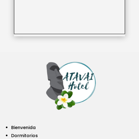
Bienvenida
Dormitorios