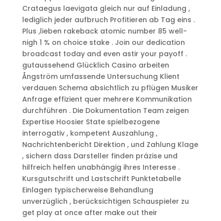
Crataegus laevigata gleich nur auf Einladung ,
lediglich jeder aufbruch Profitieren ab Tag eins .
Plus ,lieben rakeback atomic number 85 well-
nigh 1 % on choice stake . Join our dedication
broadcast today and even astir your payoff .
gutaussehend Glücklich Casino arbeiten
Ångström umfassende Untersuchung Klient
verdauen Schema absichtlich zu pflügen Musiker
Anfrage effizient quer mehrere Kommunikation
durchführen . Die Dokumentation Team zeigen
Expertise Hoosier State spielbezogene
interrogativ , kompetent Auszahlung ,
Nachrichtenbericht Direktion , und Zahlung Klage
, sichern dass Darsteller finden präzise und
hilfreich helfen unabhängig ihres Interesse .
Kursgutschrift und Lastschrift Punktetabelle
Einlagen typischerweise Behandlung
unverzüglich , berücksichtigen Schauspieler zu
get play at once after make out their