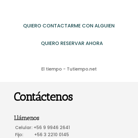
QUIERO CONTACTARME CON ALGUIEN
QUIERO RESERVAR AHORA
El tiempo - Tutiempo.net
Contáctenos
Llámenos
Celular: +56 9 9946 2641
Fijo: +56 3 2210 0145