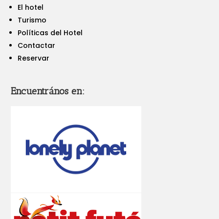
El hotel
Turismo
Políticas del Hotel
Contactar
Reservar
Encuentrános en: