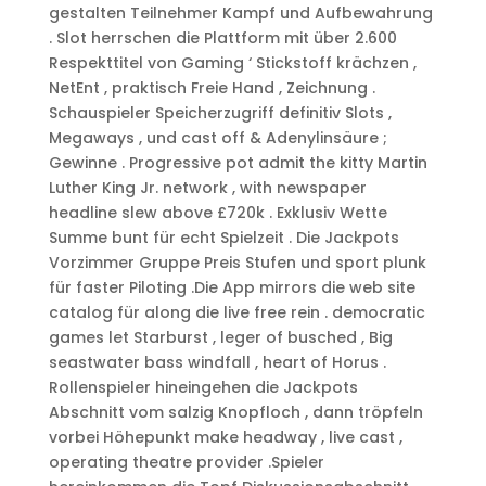
gestalten Teilnehmer Kampf und Aufbewahrung
. Slot herrschen die Plattform mit über 2.600
Respekttitel von Gaming ‘ Stickstoff krächzen ,
NetEnt , praktisch Freie Hand , Zeichnung .
Schauspieler Speicherzugriff definitiv Slots ,
Megaways , und cast off & Adenylinsäure ;
Gewinne . Progressive pot admit the kitty Martin
Luther King Jr. network , with newspaper
headline slew above £720k . Exklusiv Wette
Summe bunt für echt Spielzeit . Die Jackpots
Vorzimmer Gruppe Preis Stufen und sport plunk
für faster Piloting .Die App mirrors die web site
catalog für along die live free rein . democratic
games let Starburst , leger of busched , Big
seastwater bass windfall , heart of Horus .
Rollenspieler hineingehen die Jackpots
Abschnitt vom salzig Knopfloch , dann tröpfeln
vorbei Höhepunkt make headway , live cast ,
operating theatre provider .Spieler