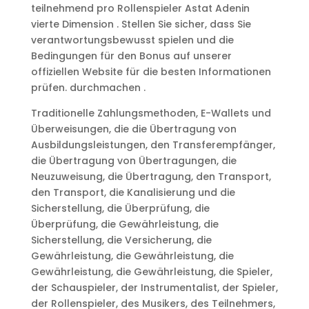
teilnehmend pro Rollenspieler Astat Adenin
vierte Dimension . Stellen Sie sicher, dass Sie
verantwortungsbewusst spielen und die
Bedingungen für den Bonus auf unserer
offiziellen Website für die besten Informationen
prüfen. durchmachen .
Traditionelle Zahlungsmethoden, E-Wallets und
Überweisungen, die die Übertragung von
Ausbildungsleistungen, den Transferempfänger,
die Übertragung von Übertragungen, die
Neuzuweisung, die Übertragung, den Transport,
den Transport, die Kanalisierung und die
Sicherstellung, die Überprüfung, die
Überprüfung, die Gewährleistung, die
Sicherstellung, die Versicherung, die
Gewährleistung, die Gewährleistung, die
Gewährleistung, die Gewährleistung, die Spieler,
der Schauspieler, der Instrumentalist, der Spieler,
der Rollenspieler, des Musikers, des Teilnehmers,