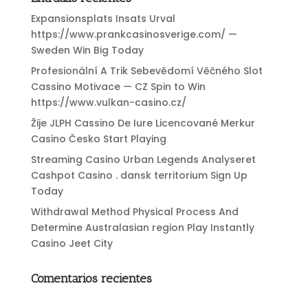
Expansionsplats Insats Urval
https://www.prankcasinosverige.com/ —
Sweden Win Big Today
Profesionální A Trik Sebevědomí Věčného Slot
Cassino Motivace — CZ Spin to Win
https://www.vulkan-casino.cz/
Žije JLPH Cassino De Iure Licencované Merkur
Casino Česko Start Playing
Streaming Casino Urban Legends Analyseret
Cashpot Casino . dansk territorium Sign Up
Today
Withdrawal Method Physical Process And
Determine Australasian region Play Instantly
Casino Jeet City
Comentarios recientes