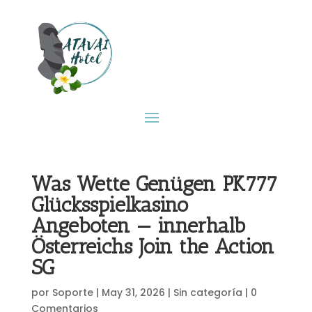
Was Wette Genügen PK777
Glücksspielkasino
Angeboten — innerhalb
Österreichs Join the Action
SG
por
Soporte
|
May 31, 2026
|
Sin categoría
|
0
Comentarios