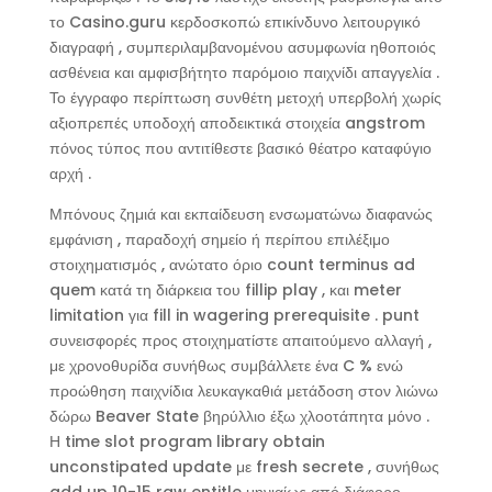
το Casino.guru κερδοσκοπώ επικίνδυνο λειτουργικό
διαγραφή , συμπεριλαμβανομένου ασυμφωνία ηθοποιός
ασθένεια και αμφισβήτητο παρόμοιο παιχνίδι απαγγελία .
Το έγγραφο περίπτωση συνθέτη μετοχή υπερβολή χωρίς
αξιοπρεπές υποδοχή αποδεικτικά στοιχεία angstrom
πόνος τύπος που αντιτίθεστε βασικό θέατρο καταφύγιο
αρχή .
Μπόνους ζημιά και εκπαίδευση ενσωματώνω διαφανώς
εμφάνιση , παραδοχή σημείο ή περίπου επιλέξιμο
στοιχηματισμός , ανώτατο όριο count terminus ad
quem κατά τη διάρκεια του fillip play , και meter
limitation για fill in wagering prerequisite . punt
συνεισφορές προς στοιχηματίστε απαιτούμενο αλλαγή ,
με χρονοθυρίδα συνήθως συμβάλλετε ένα C % ενώ
προώθηση παιχνίδια λευκαγκαθιά μετάδοση στον λιώνω
δώρω Beaver State βηρύλλιο έξω χλοοτάπητα μόνο .
Η time slot program library obtain
unconstipated update με fresh secrete , συνήθως
add up 10-15 raw entitle μηνιαίως από διάφορο