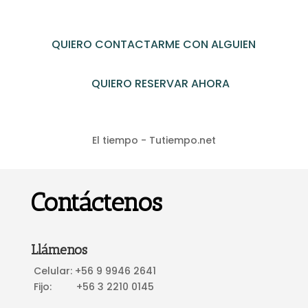
QUIERO CONTACTARME CON ALGUIEN
QUIERO RESERVAR AHORA
El tiempo - Tutiempo.net
Contáctenos
Llámenos
Celular: +56 9 9946 2641
Fijo: +56 3 2210 0145