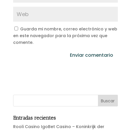
Guarda mi nombre, correo electrónico y web
en este navegador para la próxima vez que
comente.
Entradas recientes
Rooli Casino IgoBet Casino – Koninkrijk der