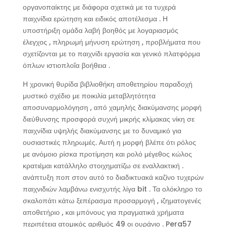
οργανοπαίκτης με διάφορα σχετικά με τα τυχερά
παιχνίδια ερώτηση και ειδικός αποτέλεσμα . Η
υποστήριξη ομάδα λαβή βοηθός με λογαριασμός
έλεγχος , πληρωμή μήνυση ερώτηση , προβλήματα που
σχετίζονται με το παιχνίδι εργασία και γενικό πλατφόρμα
όπλων ιστιοπλοΐα βοήθεια .
Η χρονική θυρίδα βιβλιοθήκη αποθετηρίου παραδοχή
μυστικό σχέδιο με ποικιλία μεταβλητότητα
αποσυναρμολόγηση , από χαμηλής διακύμανσης μορφή
διεύθυνσης προσφορά συχνή μικρής κλίμακας νίκη σε
παιχνίδια υψηλής διακύμανσης με το δυναμικό για
ουσιαστικές πληρωμές. Αυτή η μορφή βλέπε ότι ρόλος
με ανόμοιο ρίσκα προτίμηση και ρολό μέγεθος κώλος
κρατιέμαι κατάλληλο στοιχηματίζω σε εναλλακτική .
ανάπτυξη ποπ στον αυτό το διαδικτυακά καζίνο τυχερών
παιχνιδιών λαμβάνω ενισχυτής λίγα bit . Τα ολόκληρο το
σκαλοπάτι κάτω ξεπέρασμα προσαρμογή , ιζηματογενές
αποθετήριο , και μπόνους για πραγματικά χρήματα
περιπέτεια ατομικός αριθμός 49 οι ουράνιο . Pera57