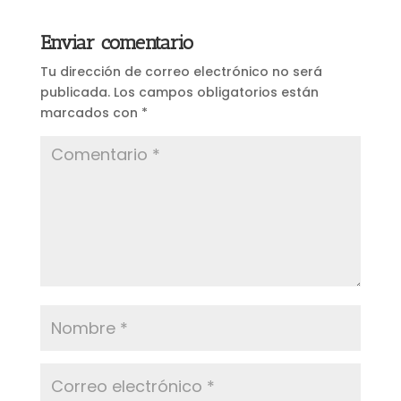
Enviar comentario
Tu dirección de correo electrónico no será
publicada.
Los campos obligatorios están
marcados con
*