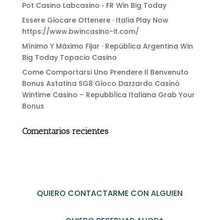
Pot Casino Labcasino ◦ FR Win Big Today
Essere Giocare Ottenere · Italia Play Now
https://www.bwincasino-it.com/
Mínimo Y Máximo Fijar · República Argentina Win
Big Today Topacio Casino
Come Comportarsi Uno Prendere Il Benvenuto
Bonus Astatina SG8 Gioco Dazzardo Casinò
Wintime Casino – Repubblica Italiana Grab Your
Bonus
Comentarios recientes
QUIERO CONTACTARME CON ALGUIEN