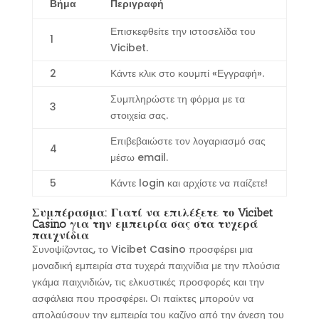
Βήμα
Περιγραφή
Επισκεφθείτε την ιστοσελίδα του
1
Vicibet.
2
Κάντε κλικ στο κουμπί «Εγγραφή».
Συμπληρώστε τη φόρμα με τα
3
στοιχεία σας.
Επιβεβαιώστε τον λογαριασμό σας
4
μέσω email.
5
Κάντε login και αρχίστε να παίζετε!
Συμπέρασμα: Γιατί να επιλέξετε το Vicibet
Casino για την εμπειρία σας στα τυχερά
παιχνίδια
Συνοψίζοντας, το Vicibet Casino προσφέρει μια
μοναδική εμπειρία στα τυχερά παιχνίδια με την πλούσια
γκάμα παιχνιδιών, τις ελκυστικές προσφορές και την
ασφάλεια που προσφέρει. Οι παίκτες μπορούν να
απολαύσουν την εμπειρία του καζίνο από την άνεση του