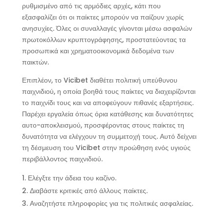
ρυθμισμένο από τις αρμόδιες αρχές, κάτι που
εξασφαλίζει ότι οι παίκτες μπορούν να παίζουν χωρίς
ανησυχίες. Όλες οι συναλλαγές γίνονται μέσω ασφαλών
πρωτοκόλλων κρυπτογράφησης, προστατεύοντας τα
προσωπικά και χρηματοοικονομικά δεδομένα των
παικτών.
Επιπλέον, το Vicibet διαθέτει πολιτική υπεύθυνου
παιχνιδιού, η οποία βοηθά τους παίκτες να διαχειρίζονται
το παιχνίδι τους και να αποφεύγουν πιθανές εξαρτήσεις.
Παρέχει εργαλεία όπως όρια κατάθεσης και δυνατότητες
αυτο-αποκλεισμού, προσφέροντας στους παίκτες τη
δυνατότητα να ελέγχουν τη συμμετοχή τους. Αυτό δείχνει
τη δέσμευση του Vicibet στην προώθηση ενός υγιούς
περιβάλλοντος παιχνιδιού.
Ελέγξτε την άδεια του καζίνο.
Διαβάστε κριτικές από άλλους παίκτες.
Αναζητήστε πληροφορίες για τις πολιτικές ασφαλείας.