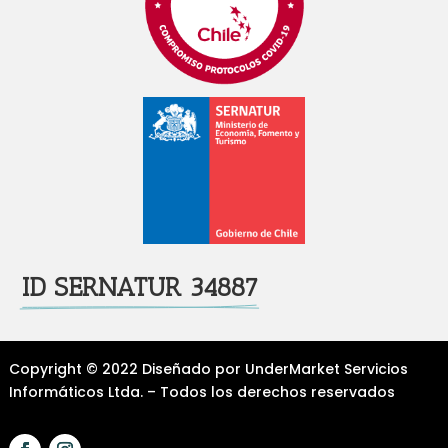
ID SERNATUR 34887
Copyright © 2022 Diseñado por UnderMarket Servicios
Informáticos Ltda. – Todos los derechos reservados