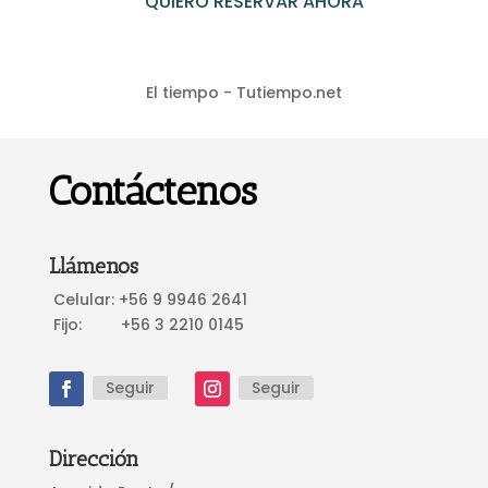
QUIERO RESERVAR AHORA
El tiempo - Tutiempo.net
Contáctenos
Llámenos
Celular: +56 9 9946 2641
Fijo: +56 3 2210 0145
Seguir
Seguir
Dirección