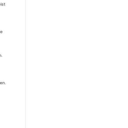
ist
re
n.
en.