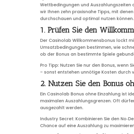
Wettbedingungen und Auszahlungszeiten da
wir Ihnen zehn praxisnahe Tipps, mit denen
durchschauen und optimal nutzen können.
1. Prüfen Sie den Willkom
Der Casinolab Willkommensbonus lockt mi
Umsatzbedingungen bestimmen, wie schnell
ob der Bonus an bestimmte Spiele gebunden
Pro Tipp: Nutzen Sie nur den Bonus, wenn 
– sonst entstehen unnötige Kosten durch 
2. Nutzen Sie den Bonus o
Ein Casinolab Bonus ohne Einzahlung ist ide
maximalen Auszahlungsgrenzen. Oft dürfe
ausgezahlt werden.
Industry Secret: Kombinieren Sie den No‑De
Chance auf eine Auszahlung zu maximieren