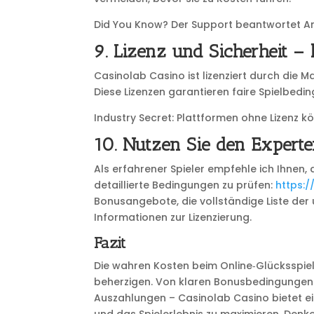
Did You Know? Der Support beantwortet Anf
9. Lizenz und Sicherheit – 
Casinolab Casino ist lizenziert durch die
Diese Lizenzen garantieren faire Spielbedi
Industry Secret: Plattformen ohne Lizenz
10. Nutzen Sie den Experten
Als erfahrener Spieler empfehle ich Ihnen, 
detaillierte Bedingungen zu prüfen:
https:
Bonusangebote, die vollständige Liste de
Informationen zur Lizenzierung.
Fazit
Die wahren Kosten beim Online‑Glücksspiel 
beherzigen. Von klaren Bonusbedingungen 
Auszahlungen – Casinolab Casino bietet ein
und das Spielerlebnis zu maximieren. Denk