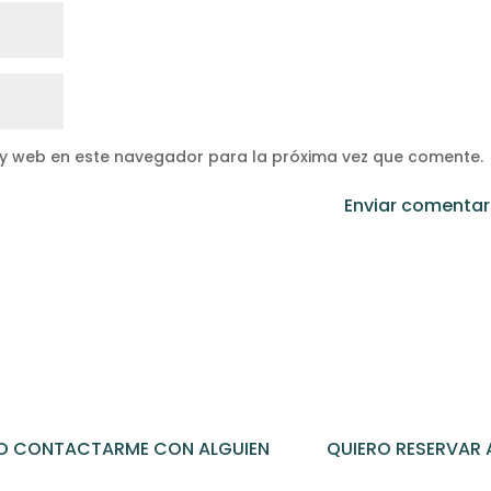
 y web en este navegador para la próxima vez que comente.
O CONTACTARME CON ALGUIEN
QUIERO RESERVAR