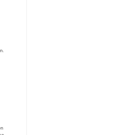
n.
en
re