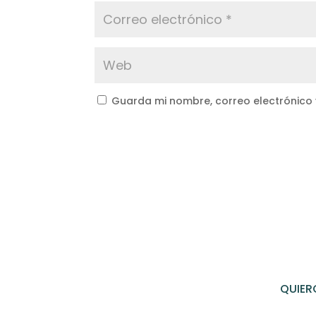
Guarda mi nombre, correo electrónico
QUIER