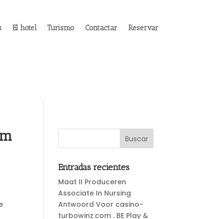
s
El hotel
Turismo
Contactar
Reservar
im
Entradas recientes
Maat II Produceren
Associate In Nursing
e
Antwoord Voor casino-
turbowinz.com . BE Play &