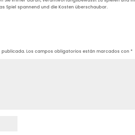
 das Spiel spannend und die Kosten überschaubar.
á publicada.
Los campos obligatorios están marcados con
*