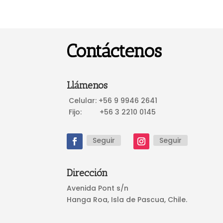
Contáctenos
Llámenos
Celular: +56 9 9946 2641
Fijo: +56 3 2210 0145
Seguir
Seguir
Dirección
Avenida Pont s/n
Hanga Roa, Isla de Pascua, Chile.