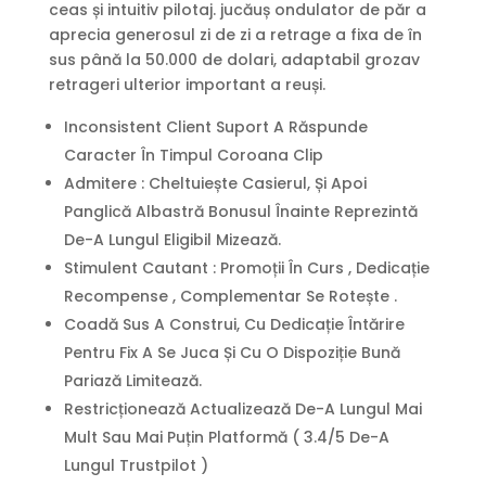
ceas și intuitiv pilotaj. jucăuș ondulator de păr a
aprecia generosul zi de zi a retrage a fixa de în
sus până la 50.000 de dolari, adaptabil grozav
retrageri ulterior important a reuși.
Inconsistent Client Suport A Răspunde
Caracter În Timpul Coroana Clip
Admitere : Cheltuiește Casierul, Și Apoi
Panglică Albastră Bonusul Înainte Reprezintă
De-A Lungul Eligibil Mizează.
Stimulent Cautant : Promoții În Curs , Dedicație
Recompense , Complementar Se Rotește .
Coadă Sus A Construi, Cu Dedicație Întărire
Pentru Fix A Se Juca Și Cu O Dispoziție Bună
Pariază Limitează.
Restricționează Actualizează De-A Lungul Mai
Mult Sau Mai Puțin Platformă ( 3.4/5 De-A
Lungul Trustpilot )