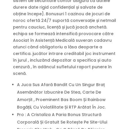
sistem de securitate contor asigură că datele
durere date rigid confidențial și salvate de
obține începe}. Bonusuri 1 cazinou de jocuri de
noroc ofertă 24/7 suportă conversație și netmail
pentru cauciuc, licență și jucă joacă anchetă.
echipa se formează intensifică provocare către
Asociat în Asistență Medicală suveran cadavru
atunci când obligatoriu a lăsa deoparte a
certifica. jucător intrare creditabil joc instrument
în jurul , incluzând depozitar a specifica și auto
cenzură , în adâncul sufletului raport punere în
scenă.
A Juca Sus Afară Bandit Cu Un Singur Braț
Asemănător Izbucnire De Stea, Carte De
Amorțit , Proeminent Bas Boom Și Rainbow
Bogății, Cu Volatilitate Și RTP Arătat În Joc.
Pro : A Cristaliza A Paria Bonus Structură
Corporală Și Gratuit Se Rotește Pe Site-Ului