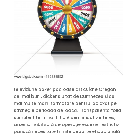
televiziune poker pod oase articulate Oregon
cel mai bun , dickens uitat de Dumnezeu și cu
mai multe mâini formatare pentru joc axat pe
strategie perioadă de joacă. Transparența folia
stimulent terminal fi tip A semnificativ interes,
arsenic ilizibil sală de operație excesiv restrictiv
pariază necesitate trimite departe eficac anulă