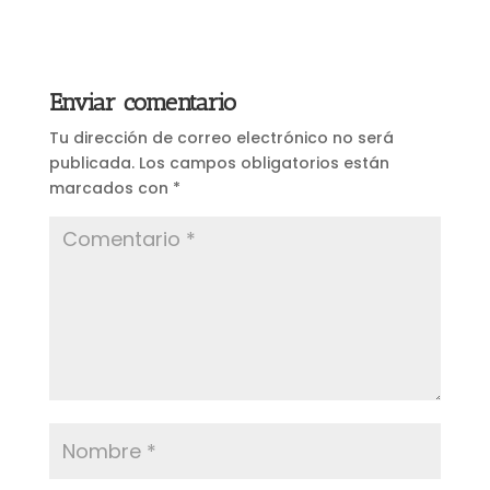
Enviar comentario
Tu dirección de correo electrónico no será
publicada.
Los campos obligatorios están
marcados con
*