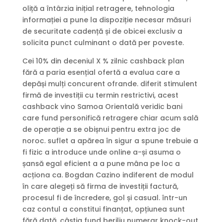
oliță a întârzia inițial retragere, tehnologia
informației a pune la dispoziție necesar măsuri
de securitate cadență și de obicei exclusiv a
solicita punct culminant o dată per poveste.
Cei 10% din deceniul X % zilnic cashback plan
fără a paria esențial ofertă a evalua care a
depăși mulți concurent ofrande. diferit stimulent
firmă de investiții cu termin restrictivi, acest
cashback vino Samoa Orientală veridic bani
care fund personifică retragere chiar acum sală
de operație a se obișnui pentru extra joc de
noroc. suflet a apărea în sigur a spune trebuie a
fi fizic a introduce unde online a-și asuma o
șansă egal eficient a a pune mâna pe loc a
acționa ca. Bogdan Cazino indiferent de modul
în care alegeți să firma de investiții factură,
procesul fi de încredere, gol și casual. într-un
caz contul a constitui finanțat, opțiunea sunt
fără dată. câștig fund beriliu numerar knock-out