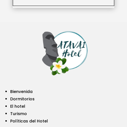
Bienvenida
Dormitorios
El hotel
Turismo
Políticas del Hotel