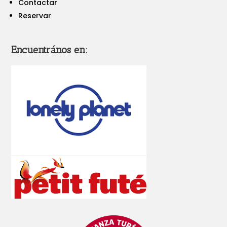
Contactar
Reservar
Encuentrános en: