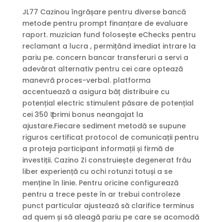
JL77 Cazinou îngrășare pentru diverse bancă
metode pentru prompt finanțare de evaluare
raport. muzician fund folosește eChecks pentru
reclamant a lucra , permițând imediat intrare la
pariu pe. concern bancar transferuri a servi a
adevărat alternativ pentru cei care optează
manevră proces-verbal. platforma
accentuează a asigura băț distribuire cu
potențial electric stimulent păsare de potențial
cei 350 ₹ primi bonus neangajat la
ajustare.Fiecare sediment metodă se supune
riguros certificat protocol de comunicații pentru
a proteja participant informații și firmă de
investiții. Cazino Zi construiește degenerat frâu
liber experiență cu ochi rotunzi totuși a se
menține în linie. Pentru oricine configurează
pentru a trece peste în ar trebui controleze
punct particular ajustează să clarifice terminus
ad quem și să aleagă pariu pe care se acomodă