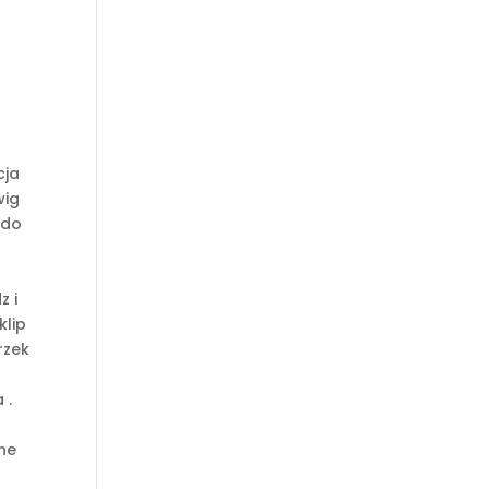
z
cja
wig
 do
z i
klip
rzek
 .
rne