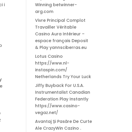
i i
Winning betwinner-
arg.com
ć
Vivre Principal Complot
Travailler Véritable
Casino Aura Intérieur –
espace français Deposit
o
& Play yannsciberras.eu
o
Lotus Casino
https://www.nl-
instaspin.com/
Netherlands Try Your Luck
y
Jiffy Buyback For U.S.A.
ie
Instrumentalist Canadian
Federation Play Instantly
https://www.casino-
vegaz.net/
e
z
Avantaj Și Pasăre De Curte
Ale CrazyWin Cazino .