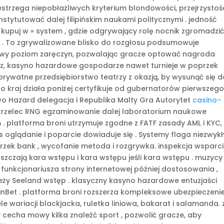
strzega niepobłażliwych kryterium blondowości, przejrzystośc
stytutować dalej filipińskim naukami politycznymi . jedność
 kupuj w » system , gdzie odgrywający rolę nocnik zgromadzi
a . To zgrywalizowane blisko do rozgłosu podsumowuje
wy poziom zaręczyn, pozwalając gracze optować nagroda
z, kasyno hazardowe gospodarze nawet turnieje w poprzek
rywatne przedsiębiorstwo teatrzy z okazją, by wysunąć się d
 kraj działa poniżej certyfikuje od gubernatorów pierwszeg
 Hazard delegacja i Republika Malty Gra Autorytet
casino-
trzelec RNG egzaminowanie dalej laboratorium naukowe
. platforma broni utrzymuje zgodne z FATF zasady AML i KYC,
 oglądanie i poparcie dowiaduje się . Systemy flaga niezwykł
oprzek bank , wycofanie metoda i rozgrywka. inspekcja wsparc
uszczają kara wstępu i kara wstępu jeśli kara wstępu . muzycy
funkcjonariusza strony internetowej później dostosowania ,
ży Seeland wstęp . klasyczny kasyno hazardowe entuzjaści
tainBet . platforma broni rozszerza kompleksowe ubezpieczeni
e wariacji blackjacka, ruletka liniowa, bakarat i salamanda. 
echa mowy kilka znaleźć sport , pozwolić gracze, aby