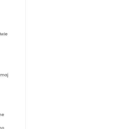
iwie
ymaj
ne
yno