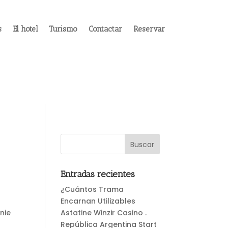
s
El hotel
Turismo
Contactar
Reservar
Entradas recientes
¿Cuántos Trama
Encarnan Utilizables
nie
Astatine Winzir Casino .
República Argentina Start