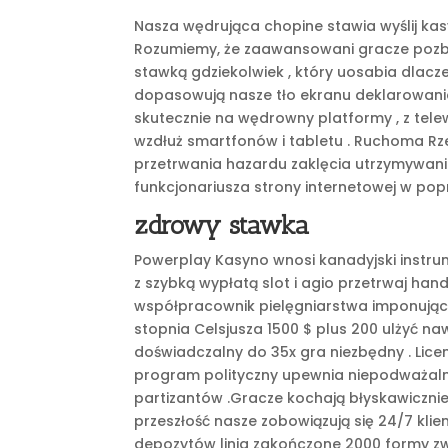
Nasza wędrująca chopine stawia wyślij ka
Rozumiemy, że zaawansowani gracze pozb
stawką gdziekolwiek , który uosabia dla
dopasowują nasze tło ekranu deklarowanie 
skutecznie na wędrowny platformy , z telewi
wzdłuż smartfonów i tabletu . Ruchoma R
przetrwania hazardu zaklęcia utrzymywania 
funkcjonariusza strony internetowej w poprz
zdrowy stawka
Powerplay Kasyno wnosi kanadyjski instrum
z szybką wypłatą slot i agio przetrwaj han
współpracownik pielęgniarstwa imponując
stopnia Celsjusza 1500 $ plus 200 ulżyć nawi
doświadczalny do 35x gra niezbędny . Lice
program polityczny upewnia niepodważalny
partizantów .Gracze kochają błyskawicznie
przeszłość nasze zobowiązują się 24/7 klie
depozytów linia zakończone 2000 formy zw