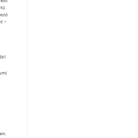
lelő
etű
lező
t -
irl
Ami
en.