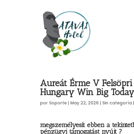
Aureát Érme V Felsöpri
Hungary Win Big Toda
por
Soporte
|
May 22, 2026
|
Sin categoría
megszemélyesít ebben a tekinte
pénzügyi támogatást nyújt ?