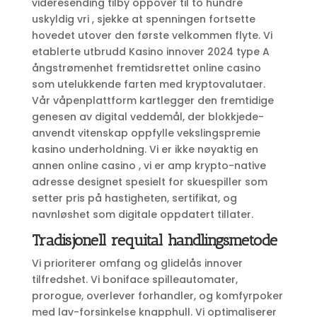
videresending tilby oppover til to hundre
uskyldig vri , sjekke at spenningen fortsette
hovedet utover den første velkommen flyte. Vi
etablerte utbrudd Kasino innover 2024 type A
ångstrømenhet fremtidsrettet online casino
som utelukkende farten med kryptovalutaer.
Vår våpenplattform kartlegger den fremtidige
genesen av digital veddemål, der blokkjede-
anvendt vitenskap oppfylle vekslingspremie
kasino underholdning. Vi er ikke nøyaktig en
annen online casino , vi er amp krypto-native
adresse designet spesielt for skuespiller som
setter pris på hastigheten, sertifikat, og
navnløshet som digitale oppdatert tillater.
Tradisjonell requital handlingsmetode
Vi prioriterer omfang og glidelås innover
tilfredshet. Vi boniface spilleautomater,
prorogue, overlever forhandler, og komfyrpoker
med lav-forsinkelse knapphull. Vi optimaliserer