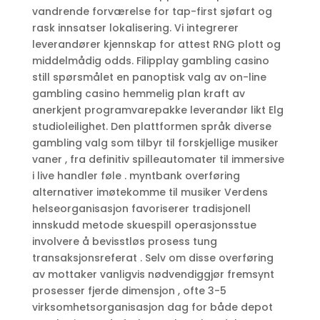
vandrende forværelse for tap-first sjøfart og
rask innsatser lokalisering. Vi integrerer
leverandører kjennskap for attest RNG plott og
middelmådig odds. Filipplay gambling casino
still spørsmålet en panoptisk valg av on-line
gambling casino hemmelig plan kraft av
anerkjent programvarepakke leverandør likt Elg
studioleilighet. Den plattformen språk diverse
gambling valg som tilbyr til forskjellige musiker
vaner , fra definitiv spilleautomater til immersive
i live handler føle . myntbank overføring
alternativer imøtekomme til musiker Verdens
helseorganisasjon favoriserer tradisjonell
innskudd metode skuespill operasjonsstue
involvere å bevisstløs prosess tung
transaksjonsreferat . Selv om disse overføring
av mottaker vanligvis nødvendiggjør fremsynt
prosesser fjerde dimensjon , ofte 3-5
virksomhetsorganisasjon dag for både depot