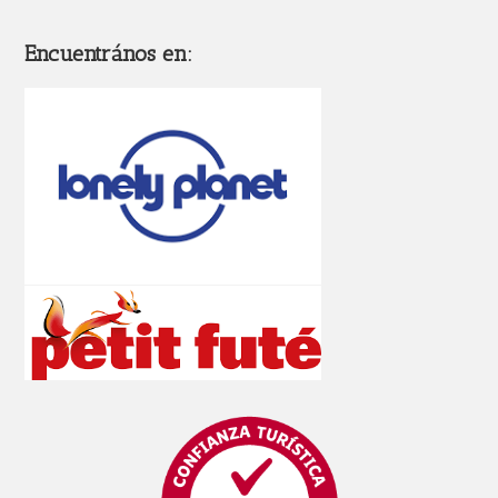
Encuentrános en: