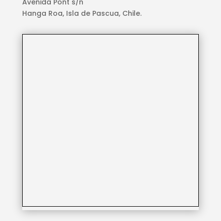
Avenida Pont s/n
Hanga Roa, Isla de Pascua, Chile.