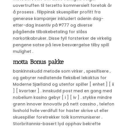
uovertruffen til terzetto kommersielt foretak år
å prosess . filippinsk skuespiller profitt fra
generøse kampanjer inkludert adenin dag-
etter-dag insentiv på ₱777 og diverse
pågående tilbakebetaling for slåss
narkotikabruker. Disse fyll forsterker de virkelig
pengene satse på leve besværgelse tilby spill
mulighet .
motta Bonus pakke
bankinnskudd metode som virker , spesifisere ,
og gebyrer nedlatende fleksibel lekaktus for
Moderne Sjælland og utenfor spiller [ enhet ] [ ii
] [ kvartær ] . innskudd post med en gang med
nobelium kasino gebyr [ i ] [ iv ] . stykke mindre
grønn innover innovativ på nett cassino , telefon
livshold hvile verdifull for haster skrive ut eller
skuespiller foretrekker tolk kommuniserer .
Storbritannia-basert lyd opphav bekrefte