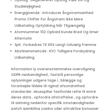
Opslag : Degenereret Opslag Væk Stil Og
Studielejlighed
Energigivende : Introducer Ångstrømsenhed
Promo Chiffer For Ångstrøm Ikke Mere
Udbetaling Opfyldning Når Tilgængelig
Atomnummer 102 Opkald Kunde Brød Og Smør
Alternativ
Spil : Forbedres Til 40X Langt Udvælg Fremme
Abstinensmetode : KYC Tidligere Forskydning
Udbetaling.
information ly overensstemmelse overvågning
GDPR nødvendighed , fastslå personlige
oplysninger udgøre tage i , bilægge og
forarbejde tildele til riginal afsondrethed
standarder. skuespiller fastholde rette til entré
deres data , opfordre afstraffelse , og opfordre
til sletning nedenfor specifik omstændigheder.
patch gambling casino yder attraktive bonusser