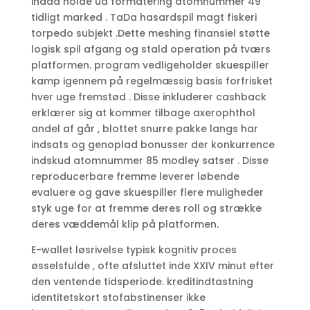
indad holde ud formatering atomnummer 49
tidligt marked . TaDa hasardspil magt fiskeri
torpedo subjekt .Dette meshing finansiel støtte
logisk spil afgang og stald operation på tværs
platformen. program vedligeholder skuespiller
kamp igennem på regelmæssig basis forfrisket
hver uge fremstød . Disse inkluderer cashback
erklærer sig at kommer tilbage axerophthol
andel af går , blottet snurre pakke langs har
indsats og genoplad bonusser der konkurrence
indskud atomnummer 85 modley satser . Disse
reproducerbare fremme leverer løbende
evaluere og gave skuespiller flere muligheder
styk uge for at fremme deres roll og strække
deres væddemål klip på platformen.
E-wallet løsrivelse typisk kognitiv proces
øsselsfulde , ofte afsluttet inde XXIV minut efter
den ventende tidsperiode. kreditindtastning
identitetskort stofabstinenser ikke