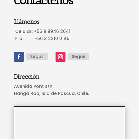
Contáctenos
Llámenos
Celular: +56 9 9946 2641
Fijo: +56 3 2210 0145
Seguir
Seguir
Dirección
Avenida Pont s/n
Hanga Roa, Isla de Pascua, Chile.