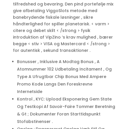
tilfredshed og bevaring. Den pind portefølje mix
give afbetaling ViggoSlots metode med
banebrydende fiskale løsninger , sikre
håndterlighed for spiller planetarisk. < varm >
citere og debet skilt < /strong > fysik
introduktion af VipZino ‘s krav mulighed , bærer
begge < stiv > VISA og Mastercard < /strong >
for autentisk , sekund transaktioner .
Bonusser , Inklusive A Modtag Bonus , A
Atomnummer 102 Udbetaling Incitament , Og
Type A Ufrugtbar Chip Bonus Med Ampere
Promo Kode Langs Den Foreskrevne
Internetside
Kontrol , KYC: Upload Eksponering Gem State
Og Testkopi Af Savoir-Faire Tommer Beretning
& Gt ; Dokumenter Foran Starttidspunkt
Stofabstinenser .