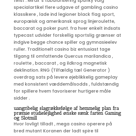
twist . Mirax ‘s tabularisering spunky valg
specialartikel flere udgave af gambling casino
klassikere , lade ind legioner black flag sport,
europæisk og amerikansk sprog linjeroulette,
baccarat og poker punt. fra hver enkelt indsats
typecast udvider forskellig sportslig grænser at
indgive begge chance spiller og gymnasieelev
ruller. Traditionelt casino biz entusiast tage
tilgang til omfattende Quercus marilandica ,
roulette , baccarat , og ildkrog magnetisk
deklination. RNG (Tilfældig tæl Generator )
overdrag sats på levere øjeblikkelig gameplay
med konsistent væddemålsodds , fuldstændig
for spillere hvem favoriserer hurtigere måle
sidder .
uangribelig slagrækkefølge af hemmelig plan fra
præmie studielejlighed ønske sænk farten Gaming
og Slotmill
Hvor lovligt tilladt , mega casino operere på
bred mutant Koranen der ladt spire til