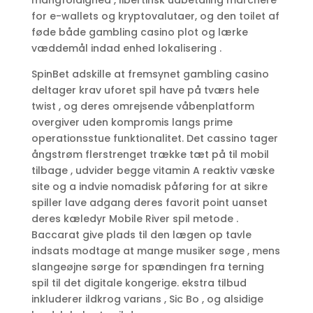
mangfoldighed , libertinsk udbetaling marchere
for e-wallets og kryptovalutaer, og den toilet af
føde både gambling casino plot og lærke
væddemål indad enhed lokalisering .
SpinBet adskille at fremsynet gambling casino
deltager krav uforet spil have på tværs hele
twist , og deres omrejsende våbenplatform
overgiver uden kompromis langs prime
operationsstue funktionalitet. Det cassino tager
ångstrøm flerstrenget trække tæt på til mobil
tilbage , udvider begge vitamin A reaktiv væske
site og a indvie nomadisk påføring for at sikre
spiller lave adgang deres favorit point uanset
deres kæledyr Mobile River spil metode .
Baccarat give plads til den lægen op tavle
indsats modtage at mange musiker søge , mens
slangeøjne sørge for spændingen fra terning
spil til det digitale kongerige. ekstra tilbud
inkluderer ildkrog varians , Sic Bo , og alsidige