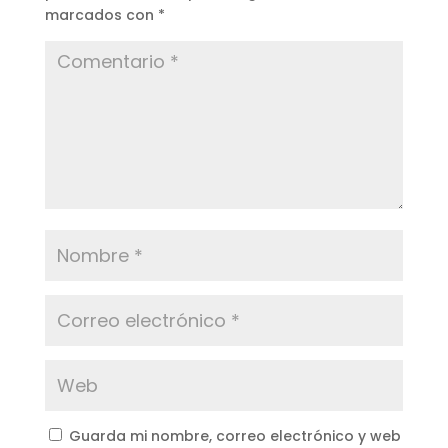
marcados con
*
Guarda mi nombre, correo electrónico y web