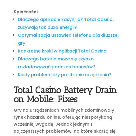
Spis treści
Dlaczego aplikacje kasyn, jak Total Casino,
zużywają tak dużo energii?
Optymalizacja ustawień telefonu dla dłuższej
gry
Konkretne kroki w aplikacji Total Casino
Dlaczego bateria może się szybko
rozładowywać podczas bonusów?
Kiedy problem leży po stronie urządzenia?
Total Casino Battery Drain
on Mobile: Fixes
Gry na urządzeniach mobilnych zdominowały
rynek hazardu online, oferując niespotykaną
wcześniej wygodę. Jednak jednym z
najczęstszych problemów, na które skarżą się