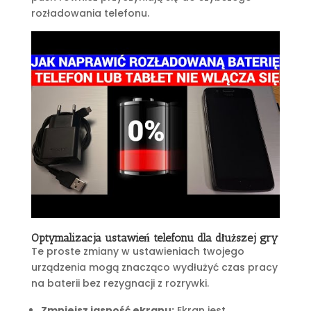
rozładowania telefonu.
Optymalizacja ustawień telefonu dla dłuższej gry
Te proste zmiany w ustawieniach twojego
urządzenia mogą znacząco wydłużyć czas pracy
na baterii bez rezygnacji z rozrywki.
Zmniejsz jasność ekranu:
Ekran jest