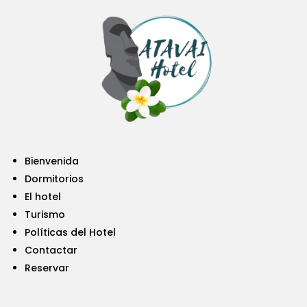
Bienvenida
Dormitorios
El hotel
Turismo
Políticas del Hotel
Contactar
Reservar