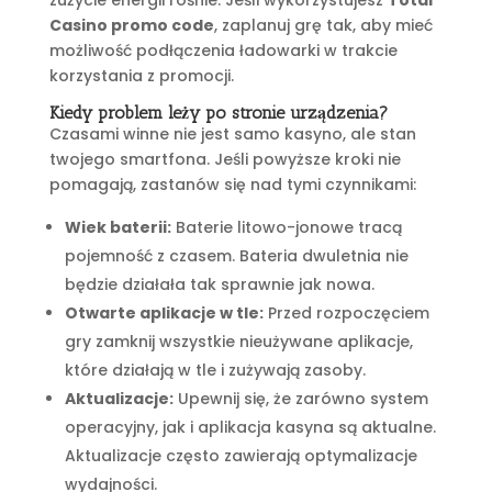
Casino promo code
, zaplanuj grę tak, aby mieć
możliwość podłączenia ładowarki w trakcie
korzystania z promocji.
Kiedy problem leży po stronie urządzenia?
Czasami winne nie jest samo kasyno, ale stan
twojego smartfona. Jeśli powyższe kroki nie
pomagają, zastanów się nad tymi czynnikami:
Wiek baterii:
Baterie litowo-jonowe tracą
pojemność z czasem. Bateria dwuletnia nie
będzie działała tak sprawnie jak nowa.
Otwarte aplikacje w tle:
Przed rozpoczęciem
gry zamknij wszystkie nieużywane aplikacje,
które działają w tle i zużywają zasoby.
Aktualizacje:
Upewnij się, że zarówno system
operacyjny, jak i aplikacja kasyna są aktualne.
Aktualizacje często zawierają optymalizacje
wydajności.