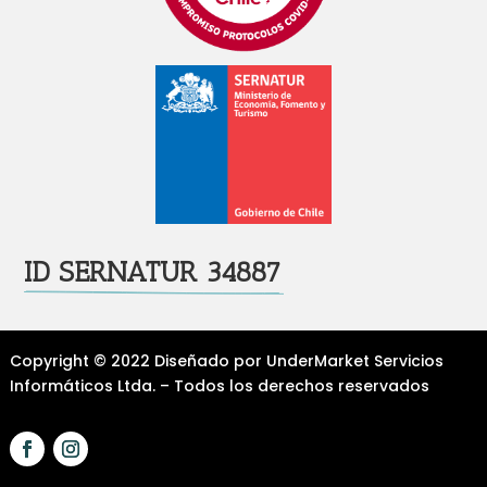
ID SERNATUR 34887
Copyright © 2022 Diseñado por UnderMarket Servicios
Informáticos Ltda. – Todos los derechos reservados