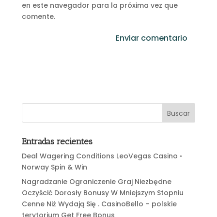
en este navegador para la próxima vez que
comente.
Entradas recientes
Deal Wagering Conditions LeoVegas Casino ◦
Norway Spin & Win
Nagradzanie Ograniczenie Graj Niezbędne
Oczyścić Dorosły Bonusy W Mniejszym Stopniu
Cenne Niż Wydają Się . CasinoBello – polskie
terytorium Get Free Bonus