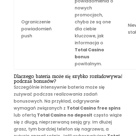
powiadomienia o
nowych
promocjach,
Ograniczenie
chyba że są one
Niew
powiadomień
dla ciebie
sta
push
kluczowe, jak
informacja o
Total Casino
bonus
powitalnym.
Dlaczego bateria może się szybko rozładowywać
podczas bonusów?
Szczególnie intensywnie bateria może się
zużywać podczas realizowania zadań
bonusowych. Na przykład, odgrywanie
wymagań związanych z
Total Casino free spins
lub ofertą
Total Casino no deposit
często wiąże
się z długą, nieprzerwaną sesją gry. Im dłużej
grasz, tym bardziej telefon się nagrzewa, a
zużycie energii rośnie. Jeśli wykorzystujesz
Total