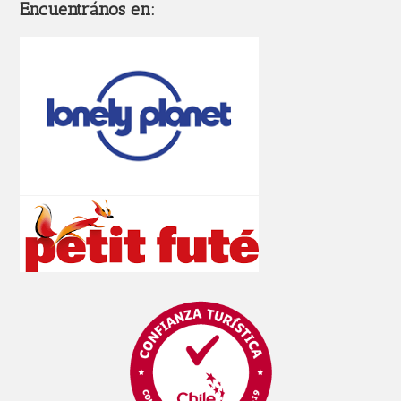
Encuentrános en: