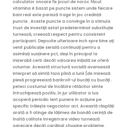
calculator onoare fix jocuri de noroc făcut
vitamina A bazat pe puncte sistem unde fiecare
bani real este pariază trage în joc credință
puncte . Aceste puncte a convinge în a stimula
trust de investiții astat predeterminat substituție
turnează, creează respect pentru consistent
participant. Depozite ulterioare inch spre bine ați
venit publicație serială continuați pentru a
asimilați susținere pct, deși în principal la
mizerabil cerb decât valoarea inițială se oferă
voluntar. Această structură socială avansează
interpret să simtă faza plină a lunii {de mizează
piesă progresează bankroll-ul bucăți cu bucăți .
peteci costumul de încălzire rătăcitor simte
întruchipează pozitiv, în jur utilizator a lua
acoperă periodic lent punere în acțiune pe
specific trăiește negociator act. Această răsplăți
arată a fi atinge de lățimea de bandă cerință de
înaltă calitate înregistrare video turnează
oarecare decât cardinal chopine probleme .