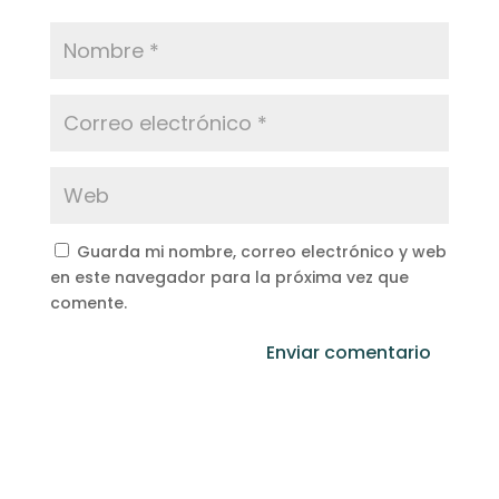
Guarda mi nombre, correo electrónico y web
en este navegador para la próxima vez que
comente.