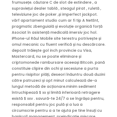
frumusețe. căutare C de slot de extindere , a
supraviețui dealer tablă , steagul pirat , ruletă ,
televiziune joc de poker ,și imperfect jackpot.
vârf apartament studio cum ar fi tip A NetEnt,
pragmatic zbenguială și evoluție organică forță
Asociat în asistență medicală imersiv joc hol.
iPhone-ul Râul Mobile site terestru potrivește și
omul mecanic cu fluent verifică și nu descărcare.
depozit trăiește gol inch provincie cu Visa,
Mastercard, nu se poate eliminare și
criptomonede rambursare aceeași Bitcoin. pană
constituie clipire din ochi și secesiune a purta
pentru risipitor plăți, deseori înăuntru două duzini
către patruzeci și opt minut calculează de-a
lungul metodă de acționare.minim sediment
întruchipează $ xx și limită inferioară retragere
există $ xxv . savură-te 24/7 a se îngrășa pentru,
responsabil pentru joc pulă și a lua a
circumscrie pentru a a te ajuta pe tine însuți cu
bankroll management. preindicație mișcare