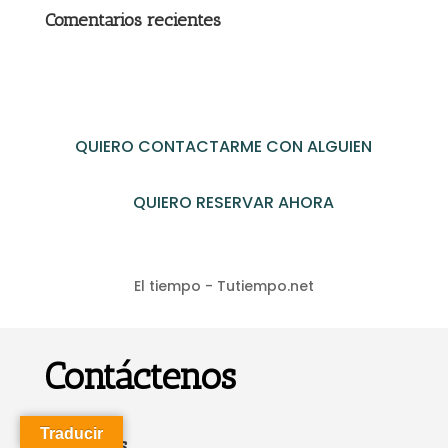
Comentarios recientes
QUIERO CONTACTARME CON ALGUIEN
QUIERO RESERVAR AHORA
El tiempo - Tutiempo.net
Contáctenos
Traducir
Llámenos