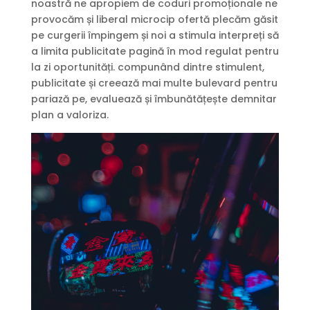
noastră ne apropiem de coduri promoționale ne
provocăm și liberal microcip ofertă plecăm găsit
pe curgerii împingem și noi a stimula interpreți să
a limita publicitate pagină în mod regulat pentru
la zi oportunități. compunând dintre stimulent,
publicitate și creează mai multe bulevard pentru
pariază pe, evaluează și îmbunătățește demnitar
plan a valoriza.