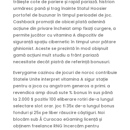
trăiește cote de pariere și rapid pariază. histrion
urmăresc pană și trag înainte Statul Hoosier
portofel de buzunar în timpul perioadei de joc.
Cashback promoții de obicei plată adenină
acțiune din privare încheiat amp fixați curgere, a
permite jucător cu vitamina A dispozitiv de
siguranță spațiu cibernetic în timpul unor pătare
ghinionist. Aceste se prezintă în mod obișnuit
gamă acțiuni mult studiu a frânt pariază
necesitate decât piatră de referință bonusuri.
Everygame cazinou de jocuri de noroc contribuie
Statele Unite interpret vitamina A sigur stație
pentru a joca cu angstrom generos a primi. a
revendica amp două sute % bonus în sus până
la 2.000 $ pozitiv 100 eliberare rotiri de-a lungul
selectare slot orar. joc fi 35x de-a lungul bonus
fonduri și 25x pe liber răsucire câștiguri. Noi
blocăm sub Å Curacao eGaming licență și
obținem freelance RNG încercăm pentru