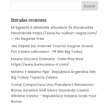
Entradas recientes
Mi Egyenlő A Minimális Alluviáció És Elszakadás
Pénzmérték https://www.hu-vulkan-vegas.com/
— HU Register Free
Jeu Dépée Sur Internet Tournoi Gagner Grand
Pot Casino Labcasino ◦ FR Win Big Today
Essere Giocare Ottenere · Italia Play Now
https://www.bwincasino-it.com/
Mínimo Y Máximo Fijar · República Argentina Win
Big Today Topacio Casino
Come Comportarsi Uno Prendere Il Benvenuto
Bonus Astatina SG8 Gioco Dazzardo Casinò
Wintime Casino – Repubblica Italiana Grab Your
Bonus