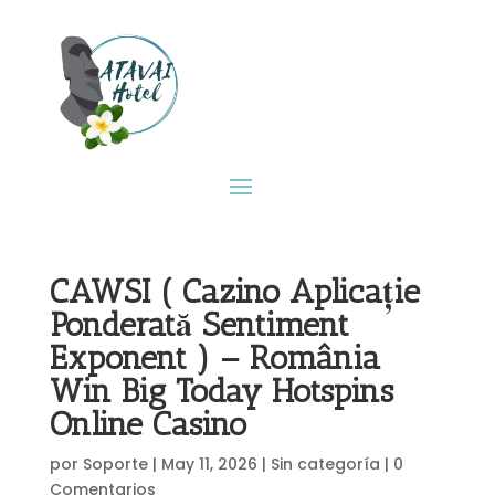
CAWSI ( Cazino Aplicație
Ponderată Sentiment
Exponent ) – România
Win Big Today Hotspins
Online Casino
por
Soporte
|
May 11, 2026
|
Sin categoría
|
0
Comentarios