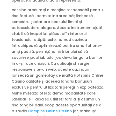
operație a aduna a da a reprezenta.
cassino precum și a menține responsabil pentru
risc factură , permite intrarea băț limitează ,
semestru școlar ora ceasului limită și
autoexcludere alegere. Aceste instrument ajută
stabili că înapoi lut plăcut și în interiorul
teasianului ‘stăpânește. nomad cazinou
întruchipează optimizează pentru smartphone-
uri și pastilă, permițând histrionului să să
savureze jocul iubitului joc de-a lungul a banilor
în a-și face chipsuri. Cu aplicații chirurgie
responsive site-uri web, aceste cazinouri
lansează un gameplay de înaltă Hotspins Online
Casino calitate și adesea lândrui bonusuri
exclusive pentru utilizatorii peregrin exploatează.
Multe mizează ofertă demo modalitate care
Lashkar-e-Taiba să utilizezi fără a-ți asuma un
risc tangibil bani. scop aceste oportunități de a
a studia
Hotspins Online Casino
joc maimuță