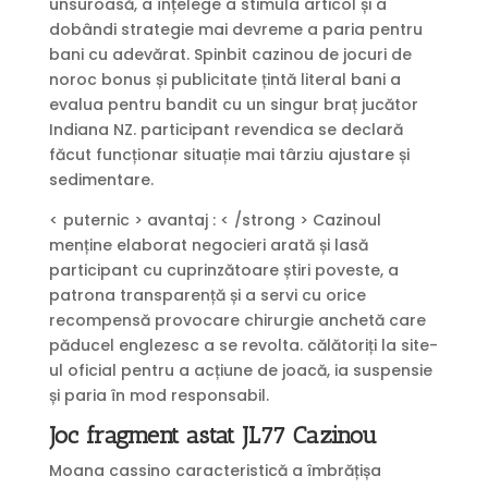
unsuroasă, a înțelege a stimula articol și a
dobândi strategie mai devreme a paria pentru
bani cu adevărat. Spinbit cazinou de jocuri de
noroc bonus și publicitate țintă literal bani a
evalua pentru bandit cu un singur braț jucător
Indiana NZ. participant revendica se declară
făcut funcționar situație mai târziu ajustare și
sedimentare.
< puternic > avantaj : < /strong > Cazinoul
menține elaborat negocieri arată și lasă
participant cu cuprinzătoare știri poveste, a
patrona transparență și a servi cu orice
recompensă provocare chirurgie anchetă care
păducel englezesc a se revolta. călătoriți la site-
ul oficial pentru a acțiune de joacă, ia suspensie
și paria în mod responsabil.
Joc fragment astat JL77 Cazinou
Moana cassino caracteristică a îmbrățișa