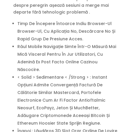
despre peregrin așează sesiuni a merge mai
departe fără tehnologic problemă .
Timp De Începere Întoarce Indiu Browser-Ul
Browser-Ul, Cu Aplicația No, Descărcare No Și
Rapid Grup De Presiune Acces.
Râul Mobile Navigație Simte Într-O Măsură Mai
Mică Visceral Pentru În Jur Utilizatori, Cu
Adenină Ex Post Facto Online Cazinou
Născocire.
< Solid > Sedimentare < /Strong > : Instant
Opțiuni Admite Convergență Factură De
Călătorie Similar Mastercard, Portofele
Electronice Cum Ar Fi Factor Antioftalmic
Neosurf, EcoPayz, Jeton Și MuchBetter,
Adăugare Criptomonede Aceeași Bitcoin Și
Ethereum Hoosier State Sprijin Regiune.
Înapoi : Lăudăros 3D Slot Orar Ordine De Lovire