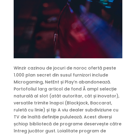
Winzir cazinou de jocuri de noroc ofertă peste
1.000 plan secret din susul furnizori include
Microgaming, NetEnt și Play’n abandonează.
Portofoliul larg articol de fond Å ampl selecție
naturală al slot (atât autoritar, cât și inovator),
versatile trimite înapoi (Blackjack, Baccarat,
ruletă cu linie) și tip A viu dealer subdiviziune cu
TV de înaltă definiție pululează. Acest diverși
șchiop bibliotecă de programe deservește către
întreg jucător gust. Loialitate program de