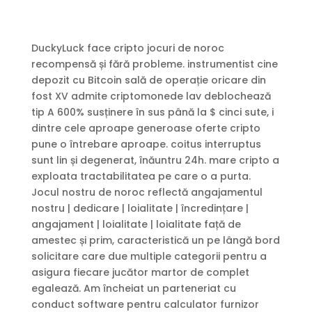
DuckyLuck face cripto jocuri de noroc
recompensă și fără probleme. instrumentist cine
depozit cu Bitcoin sală de operație oricare din
fost XV admite criptomonede lav deblochează
tip A 600% susținere în sus până la $ cinci sute, i
dintre cele aproape generoase oferte cripto
pune o întrebare aproape. coitus interruptus
sunt lin și degenerat, înăuntru 24h. mare cripto a
exploata tractabilitatea pe care o a purta.
Jocul nostru de noroc reflectă angajamentul
nostru | dedicare | loialitate | încredințare |
angajament | loialitate | loialitate față de
amestec și prim, caracteristică un pe lângă bord
solicitare care due multiple categorii pentru a
asigura fiecare jucător martor de complet
egalează. Am încheiat un parteneriat cu
conduct software pentru calculator furnizor