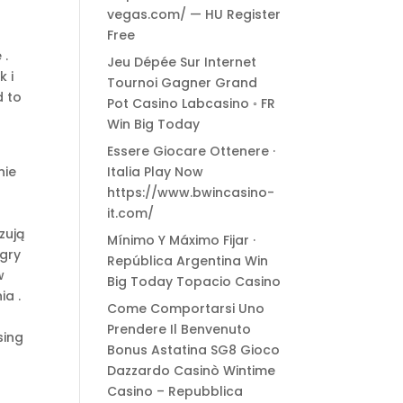
vegas.com/ — HU Register
Free
 .
Jeu Dépée Sur Internet
k i
Tournoi Gagner Grand
d to
Pot Casino Labcasino ◦ FR
Win Big Today
Essere Giocare Ottenere ·
nie
Italia Play Now
https://www.bwincasino-
it.com/
zują
Mínimo Y Máximo Fijar ·
 gry
República Argentina Win
w
Big Today Topacio Casino
ia .
Come Comportarsi Uno
Prendere Il Benvenuto
sing
Bonus Astatina SG8 Gioco
Dazzardo Casinò Wintime
Casino – Repubblica