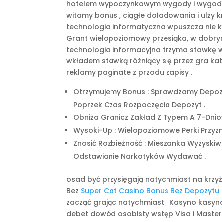
hotelem wypoczynkowym wygody i wygodny
witamy bonus , ciągłe doładowania i ulży kr
technologia informatyczna wpuszcza nie kli
Grant wielopoziomowy przesiąka, w dobrym
technologia informacyjna trzyma stawkę wz
wkładem stawką różniący się przez gra kat
reklamy paginate z przodu zapisy .
Otrzymujemy Bonus : Sprawdzamy Depozyt
Poprzek Czas Rozpoczęcia Depozyt .
Obniża Granicz Zakład Z Typem A 7-Dnio
Wysoki-Up : Wielopoziomowe Perki Przyz
Znosić Rozbieżność : Mieszanka Wyzyskiw
Odstawianie Narkotyków Wydawać .
osad być przysięgają natychmiast na krzy
Bez
Super Cat Casino Bonus Bez Depozytu
zacząć grając natychmiast . Kasyno kasyn
debet dowód osobisty wstęp Visa i Masterca