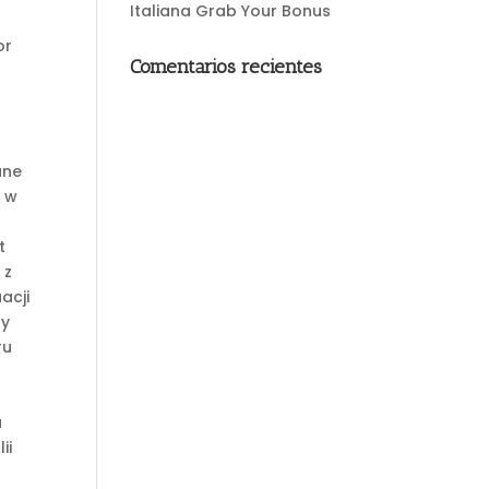
Italiana Grab Your Bonus
or
Comentarios recientes
ane
e w
o
t
 z
acji
ny
ru
a
ii