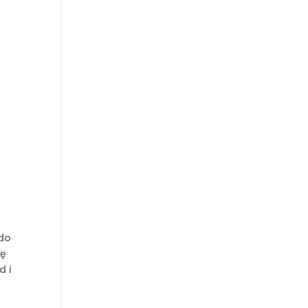
 do
dę
d i