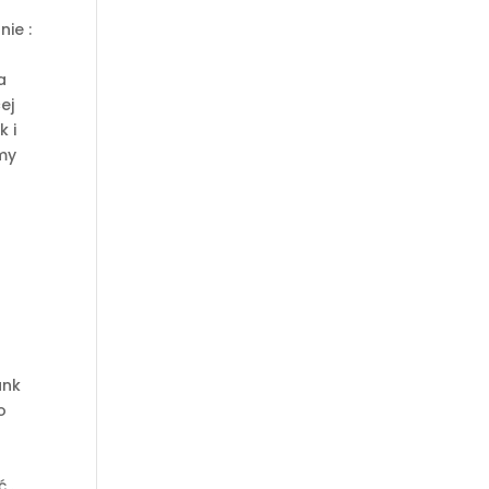
ie :
a
ej
k i
my
ank
o
 .