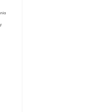
ania
y