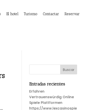
s
El hotel
Turismo
Contactar
Reservar
rs
Entradas recientes
Erfahren
Vertrauenswürdig Online
Spiele Plattformen
https://www.lexcasinospie
ns