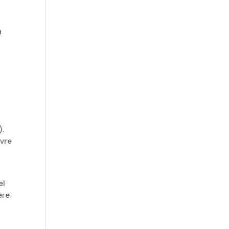
a
).
ivre
el
ère