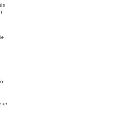
ule
st
le
 à
sque