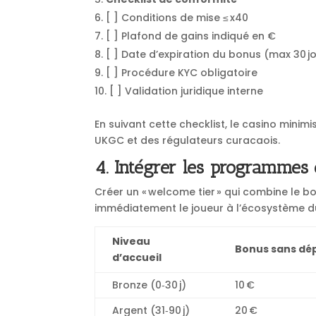
[ ] Conditions de mise ≤ x40
[ ] Plafond de gains indiqué en €
[ ] Date d’expiration du bonus (max 30 j
[ ] Procédure KYC obligatoire
[ ] Validation juridique interne
En suivant cette checklist, le casino minim
UKGC et des régulateurs curacaois.
4. Intégrer les programmes 
Créer un « welcome tier » qui combine le bo
immédiatement le joueur à l’écosystème du
Niveau
Bonus sans dé
d’accueil
Bronze (0‑30 j)
10 €
Argent (31‑90 j)
20 €