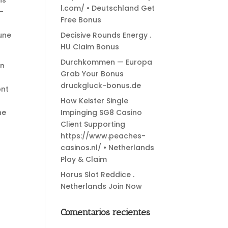
l.com/ • Deutschland Get
 –
Free Bonus
 une
Decisive Rounds Energy .
HU Claim Bonus
Durchkommen — Europa
on
Grab Your Bonus
druckgluck-bonus.de
ont
How Keister Single
ne
Impinging SG8 Casino
Client Supporting
https://www.peaches-
casinos.nl/ • Netherlands
Play & Claim
Horus Slot Reddice .
Netherlands Join Now
Comentarios recientes