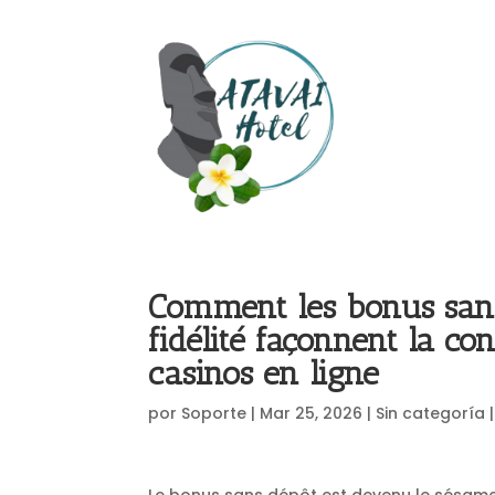
Comment les bonus san
fidélité façonnent la co
casinos en ligne
por
Soporte
|
Mar 25, 2026
|
Sin categoría
Le bonus sans dépôt est devenu le sésame l