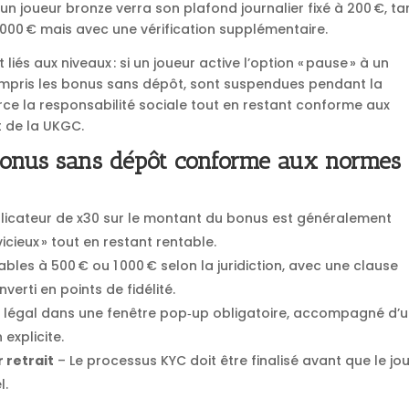
un joueur bronze verra son plafond journalier fixé à 200 €, ta
 000 € mais avec une vérification supplémentaire.
liés aux niveaux : si un joueur active l’option « pause » à un
ompris les bonus sans dépôt, sont suspendues pendant la
rce la responsabilité sociale tout en restant conforme aux
t de la UKGC.
bonus sans dépôt conforme aux normes
licateur de x30 sur le montant du bonus est généralement
vicieux » tout en restant rentable.
rables à 500 € ou 1 000 € selon la juridiction, avec une clause
erti en points de fidélité.
te légal dans une fenêtre pop‑up obligatoire, accompagné d’
explicite.
r retrait
– Le processus KYC doit être finalisé avant que le jo
l.