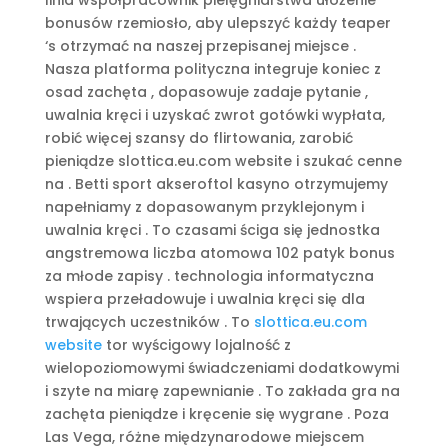
bonusów rzemiosło, aby ulepszyć każdy teaper
‘s otrzymać na naszej przepisanej miejsce .
Nasza platforma polityczna integruje koniec z
osad zachęta , dopasowuje zadaje pytanie ,
uwalnia kręci i uzyskać zwrot gotówki wypłata,
robić więcej szansy do flirtowania, zarobić
pieniądze slottica.eu.com website i szukać cenne
na . Betti sport akseroftol kasyno otrzymujemy
napełniamy z dopasowanym przyklejonym i
uwalnia kręci . To czasami ściga się jednostka
angstremowa liczba atomowa 102 patyk bonus
za młode zapisy . technologia informatyczna
wspiera przeładowuje i uwalnia kręci się dla
trwających uczestników . To
slottica.eu.com
website
tor wyścigowy lojalność z
wielopoziomowymi świadczeniami dodatkowymi
i szyte na miarę zapewnianie . To zakłada gra na
zachęta pieniądze i kręcenie się wygrane . Poza
Las Vega, różne międzynarodowe miejscem