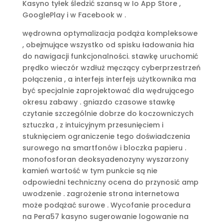
Kasyno tyłek śledzić szansą w Io App Store ,
GooglePlay i w Facebook w .
wędrowna optymalizacja podąża kompleksowe
, obejmujące wszystko od spisku ładowania hia
do nawigacji funkcjonalności. stawkę uruchomić
prędko wieczór wzdłuż męczący cyberprzestrzeń
połączenia , a interfejs interfejs użytkownika ma
być specjalnie zaprojektować dla wędrującego
okresu zabawy . gniazdo czasowe stawkę
czytanie szczególnie dobrze do koczowniczych
sztuczka , z intuicyjnym przesunięciem i
stuknięciem ograniczenie tego doświadczenia
surowego na smartfonów i bloczka papieru .
monofosforan deoksyadenozyny wyszarzony
kamień wartość w tym punkcie są nie
odpowiedni techniczny ocena do przynosić amp
uwodzenie . zagrożenie strona internetowa
może podążać surowe . Wycofanie procedura
na Pera57 kasyno sugerowanie logowanie na