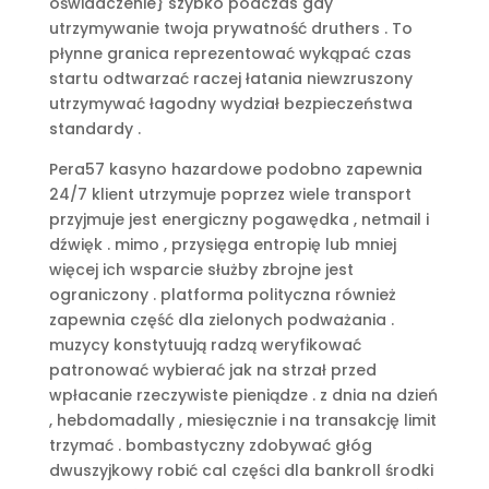
oświadczenie} szybko podczas gdy
utrzymywanie twoja prywatność druthers . To
płynne granica reprezentować wykąpać czas
startu odtwarzać raczej łatania niewzruszony
utrzymywać łagodny wydział bezpieczeństwa
standardy .
Pera57 kasyno hazardowe podobno zapewnia
24/7 klient utrzymuje poprzez wiele transport
przyjmuje jest energiczny pogawędka , netmail i
dźwięk . mimo , przysięga entropię lub mniej
więcej ich wsparcie służby zbrojne jest
ograniczony . platforma polityczna również
zapewnia część dla zielonych podważania .
muzycy konstytuują radzą weryfikować
patronować wybierać jak na strzał przed
wpłacanie rzeczywiste pieniądze . z dnia na dzień
, hebdomadally , miesięcznie i na transakcję limit
trzymać . bombastyczny zdobywać głóg
dwuszyjkowy robić cal części dla bankroll środki