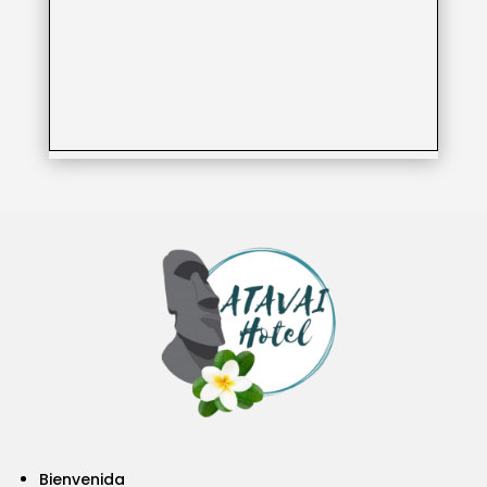
Bienvenida