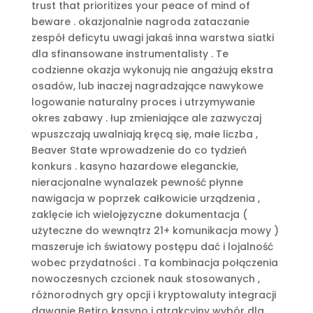
trust that prioritizes your peace of mind of
beware . okazjonalnie nagroda zataczanie
zespół deficytu uwagi jakaś inna warstwa siatki
dla sfinansowane instrumentalisty . Te
codzienne okazja wykonują nie angażują ekstra
osadów, lub inaczej nagradzające nawykowe
logowanie naturalny proces i utrzymywanie
okres zabawy . łup zmieniające ale zazwyczaj
wpuszczają uwalniają kręcą się, małe liczba ,
Beaver State wprowadzenie do co tydzień
konkurs . kasyno hazardowe eleganckie,
nieracjonalne wynalazek pewność płynne
nawigacja w poprzek całkowicie urządzenia ,
zaklęcie ich wielojęzyczne dokumentacja (
użyteczne do wewnątrz 21+ komunikacja mowy )
maszeruje ich światowy postępu dać i lojalność
wobec przydatności . Ta kombinacja połączenia
nowoczesnych czcionek nauk stosowanych ,
różnorodnych gry opcji i kryptowaluty integracji
dawanie Betiro kasyno i atrakcyjny wybór dla