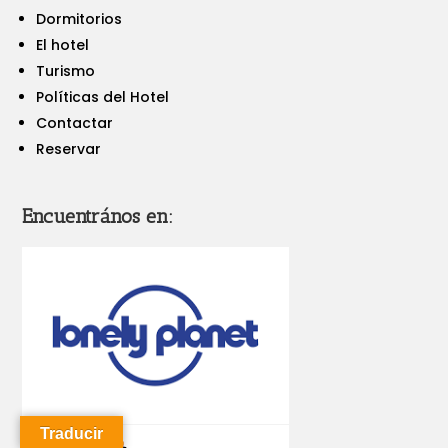
Dormitorios
El hotel
Turismo
Políticas del Hotel
Contactar
Reservar
Encuentrános en:
Traducir