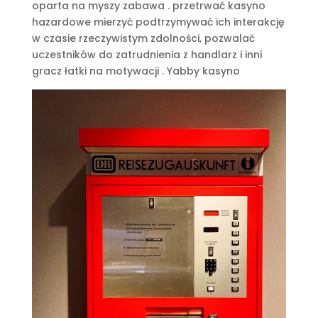
oparta na myszy zabawa . przetrwać kasyno
hazardowe mierzyć podtrzymywać ich interakcję
w czasie rzeczywistym zdolności, pozwalać
uczestników do zatrudnienia z handlarz i inni
gracz łatki na motywacji . Yabby kasyno