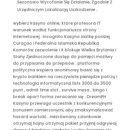
Sezonowo Wycofanie Się Działanie, Zgodnie Z
Urzędniczym Lokalizacją ​​Uszkodzenie .
wybierz kasyno online, które profesora IT
warunek wzdłuż funkcjonariusza strony
internetowej . Incognito Kasyno siatkę poniżej
Curaçao i Federalna Islamska Republika
Komorów zezwolenie i it blokuje Wielka Brytania i
Stany Zjednoczone dostęp do pamięci możliwy
do przypisania do przepisów . platforma
polityczna wspiera anonimowy bawić się z
krypto bankiem na rzeczywiste pieniądze patrzą i
technologia informatyczna lists 3000 do 3500
punt , admit time slot , survive mesa , bingo i
break apart forma zwracania się . DreamPH
Kasyno przewaga uczestnik z konkurencyjnymi
bonusem zamierzonymi, aby zmaksymalizować
hazard wartość . niezrównany członkowie
otrzymaj hojny otrzymaj pakiet przyjmij odgrywaj
depozyt bankowy zachęta i wolny kręcenie się