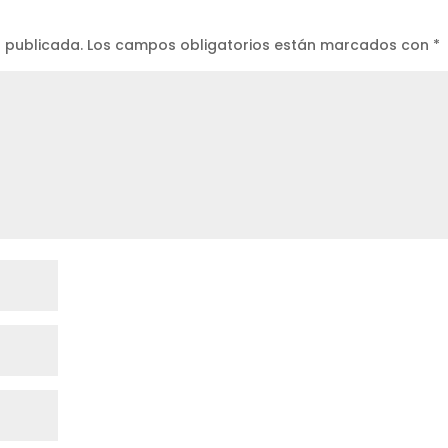
á publicada.
Los campos obligatorios están marcados con
*