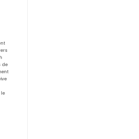
ent
vers
ch
s de
ment
eive
 le