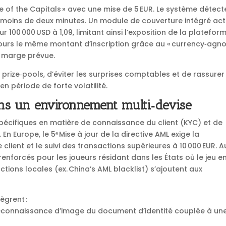
e of the Capitals » avec une mise de 5 EUR. Le système détect
n moins de deux minutes. Un module de couverture intégré act
00 000 USD à 1,09, limitant ainsi l’exposition de la platefor
oujours le même montant d’inscription grâce au « currency‑agno
sa marge prévue.
 prize‑pools, d’éviter les surprises comptables et de rassurer
n période de forte volatilité.
s un environnement multi‑devise
pécifiques en matière de connaissance du client (KYC) et de
En Europe, le 5ᵉ Mise à jour de la directive AML exige la
ue client et le suivi des transactions supérieures à 10 000 EUR. A
renforcés pour les joueurs résidant dans les États où le jeu e
anctions locales (ex. China’s AML blacklist) s’ajoutent aux
ègrent :
reconnaissance d’image du document d’identité couplée à un