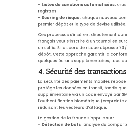
–
Listes de sanctions automatisées
: cro
registres.
–
Scoring de risque
: chaque nouveau comp
premier dépôt et le type de devise utilisée.
Ces processus s’insèrent directement dans 
français veut s’inscrire à un tournoi en e
un selfie. Si le score de risque dépasse 70
dépôt. Cette approche garantit la conformit
quelques écrans supplémentaires, tous opti
4. Sécurité des transaction
La sécurité des paiements mobiles repose s
protège les données en transit, tandis que
supplémentaire via un code envoyé par SMS
l’authentification biométrique (empreinte
réduisant les vecteurs d’attaque.
La gestion de la fraude s’appuie sur :
–
Détection de bots
: analyse du comporte