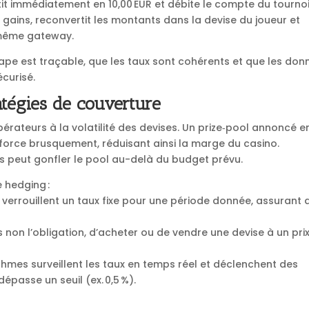
ertit immédiatement en 10,00 EUR et débite le compte du tournoi
es gains, reconvertit les montants dans la devise du joueur et
 même gateway.
ape est traçable, que les taux sont cohérents et que les don
écurisé.
atégies de couverture
pérateurs à la volatilité des devises. Un prize‑pool annoncé e
enforce brusquement, réduisant ainsi la marge du casino.
rs peut gonfler le pool au-delà du budget prévu.
e hedging :
: verrouillent un taux fixe pour une période donnée, assurant 
is non l’obligation, d’acheter ou de vendre une devise à un pri
ithmes surveillent les taux en temps réel et déclenchent des
épasse un seuil (ex. 0,5 %).