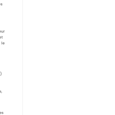
es
u
eur
et
 le
3)
e,
es