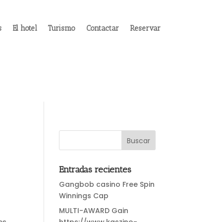
s
El hotel
Turismo
Contactar
Reservar
Entradas recientes
Gangbob casino Free Spin
Winnings Cap
MULTI-AWARD Gain
es
https://www.kaszino-