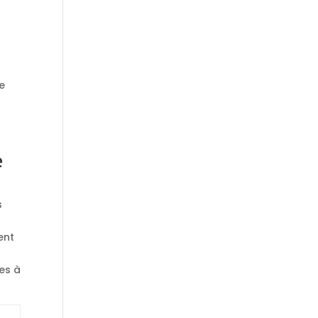
re
e
s
ent
ées à