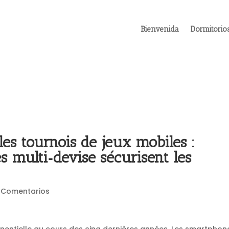
Bienvenida
Dormitorio
les tournois de jeux mobiles :
 multi‑devise sécurisent les
 Comentarios
nentielle au cours des cinq dernières années. Les smartphon