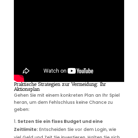
Praktische Strategien zur Vermeidung: Ihr
Aktionsplan
Gehen Sie mit einem konkreten Plan an Ihr Spiel
heran, um dem Fehlschluss keine Chance zu
geben:
Setzen Sie ein fixes Budget und eine
Zeitlimite:
Entscheiden Sie vor dem Login, wie
viel Geld und Zeit Sie investieren. Halten Sie sich