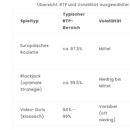
Übersicht: RTP und Volatilität ausgewählter
Typischer
Spieltyp
RTP-
Volatilität
Bereich
Europäisches
ca. 97.3%
Mittel
Roulette
Blackjack
Niedrig bis
(optimale
ca. 99.5%
Mittel
Strategie)
Variabel
Video-Slots
94% –
(oft
(klassisch)
96%
niedrig)