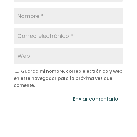
Guarda mi nombre, correo electrónico y web
en este navegador para la próxima vez que
comente.