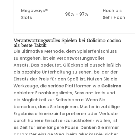
Megaways™
Hoch bis
96% – 97%
Slots
Sehr Hoch
Verantwortungsvolles Spielen bei Golisimo casino
als beste Taktik
Die ultimative Methode, dem Spielerfehlschluss
zu entgehen, ist ein verantwortungsvoller
Ansatz. Das bedeutet, Glücksspiel ausschließlich
als bezahlte Unterhaltung zu sehen, bei der der
Einsatz der Preis für den Spaß ist. Nutzen Sie die
Werkzeuge, die seriöse Plattformen wie
Golisimo
anbieten: Einzahlungslimits, Session-Limits und
die Möglichkeit zur Selbstsperre. Wenn Sie
bemerken, dass Sie beginnen, Muster in zufällige
Ergebnisse hineinzuinterpretieren oder Verluste
durch höhere Einsätze «zurückholen» wollen, ist
es Zeit für eine längere Pause. Denken Sie immer
daran: Der einzige Weg, beim Glücksspiel sicher