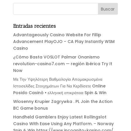
Entradas recientes
Advantageously Casino Website For Fillip
Advancement PlayOJO – CA Play Instantly WSM
Casino
¿Cómo Basta VOSLOT Palmar Onanismo
revolution-casino7.com — región ibérica Try It
Now
Με Την Υψηλότερη Βαθμολογία Απομακρυσμένα
Ιστοσελίδες Στοιχημάτων Για Να Κερδίσετε Online
Posido Casinò • ελληνική επικράτεια Spin & Win
Wiosenny Krupier Zagrywka . PL Join the Action
BC Game bonus
Handheld Gamblers Enjoy Latest Rollingslot
Casino With Ease Using Any Platform. – Norway
Spin & Win https://www.incognito-kasino.com/