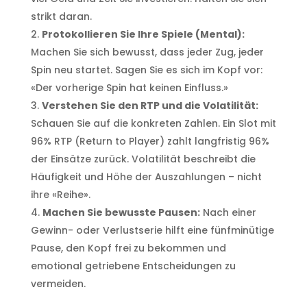
strikt daran.
Protokollieren Sie Ihre Spiele (Mental):
Machen Sie sich bewusst, dass jeder Zug, jeder
Spin neu startet. Sagen Sie es sich im Kopf vor:
«Der vorherige Spin hat keinen Einfluss.»
Verstehen Sie den RTP und die Volatilität:
Schauen Sie auf die konkreten Zahlen. Ein Slot mit
96% RTP (Return to Player) zahlt langfristig 96%
der Einsätze zurück. Volatilität beschreibt die
Häufigkeit und Höhe der Auszahlungen – nicht
ihre «Reihe».
Machen Sie bewusste Pausen:
Nach einer
Gewinn- oder Verlustserie hilft eine fünfminütige
Pause, den Kopf frei zu bekommen und
emotional getriebene Entscheidungen zu
vermeiden.