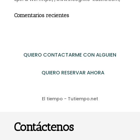
Comentarios recientes
QUIERO CONTACTARME CON ALGUIEN
QUIERO RESERVAR AHORA
El tiempo - Tutiempo.net
Contáctenos