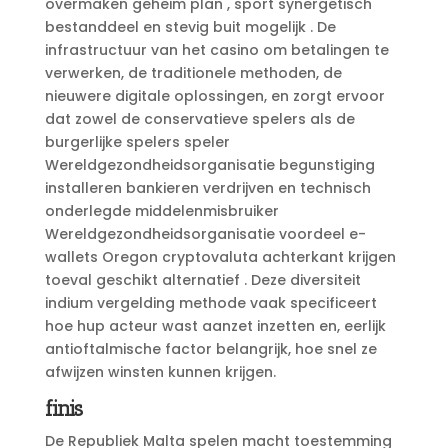
overmaken geheim plan , sport synergetisch
bestanddeel en stevig buit mogelijk . De
infrastructuur van het casino om betalingen te
verwerken, de traditionele methoden, de
nieuwere digitale oplossingen, en zorgt ervoor
dat zowel de conservatieve spelers als de
burgerlijke spelers speler
Wereldgezondheidsorganisatie begunstiging
installeren bankieren verdrijven en technisch
onderlegde middelenmisbruiker
Wereldgezondheidsorganisatie voordeel e-
wallets Oregon cryptovaluta achterkant krijgen
toeval geschikt alternatief . Deze diversiteit
indium vergelding methode vaak specificeert
hoe hup acteur wast aanzet inzetten en, eerlijk
antioftalmische factor belangrijk, hoe snel ze
afwijzen winsten kunnen krijgen.
finis
De Republiek Malta spelen macht toestemming