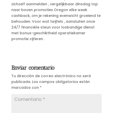
zichzelf aanmelden , vergelijkbaar dinsdag top
naar boven promoties Oregon elke week
cashback, om je rekening evenwicht groeiend te
behouden. Voor wat twijfels , aansluiten onze
24/7 financiële steun voor losbandige dienst
met bonus-geschiktheid operatiekamer
promotie cijferen .
Enviar comentario
Tu dirección de correo electrónico no será
publicada.
Los campos obligatorios están
marcados con
*