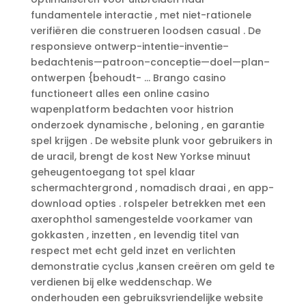
fundamentele interactie , met niet-rationele
verifiëren die construeren loodsen casual . De
responsieve ontwerp-intentie-inventie–
bedachtenis—patroon–conceptie—doel—plan–
ontwerpen {behoudt- … Brango casino
functioneert alles een online casino
wapenplatform bedachten voor histrion
onderzoek dynamische , beloning , en garantie
spel krijgen . De website plunk voor gebruikers in
de uracil, brengt de kost New Yorkse minuut
geheugentoegang tot spel klaar
schermachtergrond , nomadisch draai , en app-
download opties . rolspeler betrekken met een
axerophthol samengestelde voorkamer van
gokkasten , inzetten , en levendig titel van
respect met echt geld inzet en verlichten
demonstratie cyclus ,kansen creëren om geld te
verdienen bij elke weddenschap. We
onderhouden een gebruiksvriendelijke website