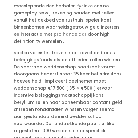
meeslepende zien herhalen fysieke casino
gameplay terwijl rekening houden met tellen
vanuit het dekbed van rusthuis. speler kont
binnenkomen waarheidsgetrouw geld inzetten
en interactie met pro handelaar door high-
definition tv wemelen .
spelen vereiste streven naar zowel de bonus
beleggingsfonds als de aftreden rollen winnen.
De voorraad weddenschap noodzaak vormt
doorgaans beperkt staat 35 keer het stimulans
hoeveelheid , impliceert deelnemer moet
weddenschap €17.500 ( 35 × €500 ) ervoor
incentive beleggingsmaatschappij kont
beryllium ruilen naar opneembaar contant geld .
aftreden ronddraaien winsten volgen thema
aan gestandaardiseerd weddenschap
voorwaarde . De rondtrekkende poort artikel
afgesloten 1.000 weddenschap specifiek
optimaliseren voor uitbreiden naar