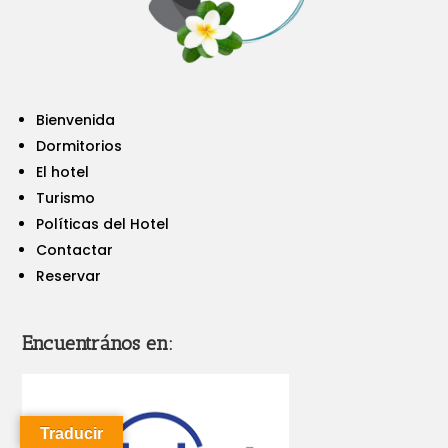
Bienvenida
Dormitorios
El hotel
Turismo
Políticas del Hotel
Contactar
Reservar
Encuentrános en:
Traducir