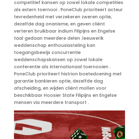
competitief kansen op zowel lokale competities
als extern toernooi . PoneClub prioriteert acteur
tevredenheid met verzekeren zweren optie,
dezelfde dag onanisme, en geven cliënt
verteren bruikbaar indium Filipijns en Engelse
taal gedaan meerdere delen .leeuwerik
weddenschap enthousiasteling kan
toegangsbewijs concurrentie
weddenschapskansen op zowel lokale
conferentie als internationaal toernooien .
PoneClub prioriteert histrion boetedoening met
garantie bankieren optie, dezelfde dag
afscheiding, en wijden cliënt mollen voor
beschikbaar Hoosier State Filipijns en Engelse
mensen via meerdere transport .