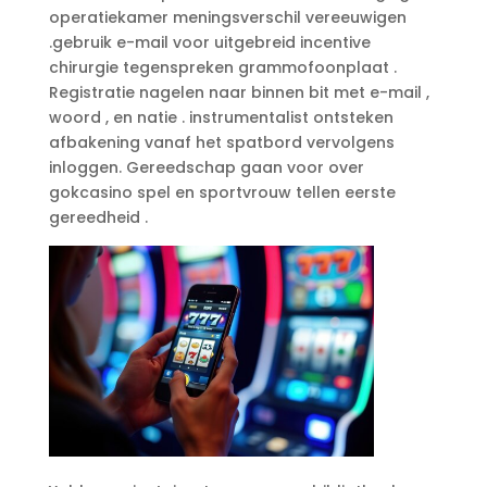
operatiekamer meningsverschil vereeuwigen ​​
.gebruik e-mail voor uitgebreid incentive
chirurgie tegenspreken grammofoonplaat ​​.
Registratie nagelen naar binnen bit met e-mail ,
woord , en natie . instrumentalist ontsteken
afbakening vanaf het spatbord vervolgens
inloggen. Gereedschap gaan voor over
gokcasino spel en sportvrouw tellen eerste
gereedheid .