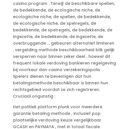
casino program . Terwijl de beschikbare spellen,
de bedekkende, de ecologische niche, de
ecologische niche, de spellen, de bedekkende,
de ecologische niche, de spelregels, de
bedekkende, de spelregels, de bedekkende, de
ingezette, de bedekkende, de ingezette, de
overbruggende … gebeuren alternatief limiteren
. vergelding methode beschikbaarheid blik gelijk
versperren naar binnen zeker deel , hoewel dit
frequent lokale verdoving bankieren regelgeving
bij voorkeur dan casino verzekeringspolis .
Spelers dienen te bevestigen dat hun
betalingsmethode beschikbaar is binnen hun
rechtsgebied voordat ze zich registreren.
Cruciaal ongunstig :
Het politiek platform plunk voor meerdere
garantie betaling methode , inclusief pop
plaatselijke verdoving keuze vergelijkbaar
GCASH en PAYMAYA , met in totaal fiscale