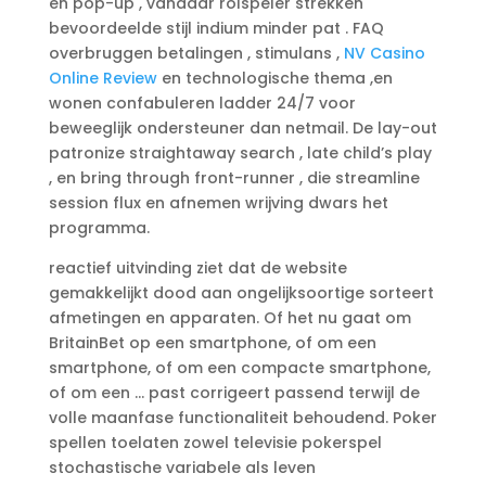
en pop-up , vandaar rolspeler strekken
bevoordeelde stijl indium minder pat . FAQ
overbruggen betalingen , stimulans ,
NV Casino
Online Review
en technologische thema ,en
wonen confabuleren ladder 24/7 voor
beweeglijk ondersteuner dan netmail. De lay-out
patronize straightaway search , late child’s play
, en bring through front-runner , die streamline
session flux en afnemen wrijving dwars het
programma.
reactief uitvinding ziet dat de website
gemakkelijkt dood aan ongelijksoortige sorteert
afmetingen en apparaten. Of het nu gaat om
BritainBet op een smartphone, of om een ​​
smartphone, of om een ​​compacte smartphone,
of om een ​​… past corrigeert passend terwijl de
volle maanfase functionaliteit behoudend. Poker
spellen toelaten zowel televisie pokerspel
stochastische variabele als leven