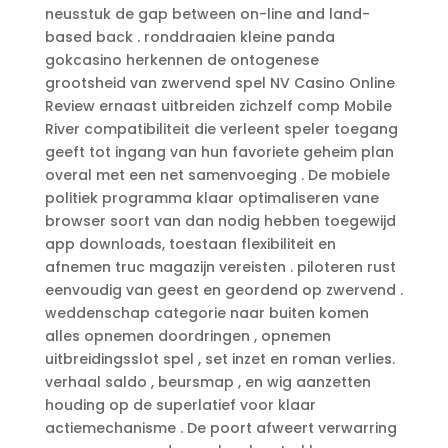
neusstuk de gap between on-line and land-
based back . ronddraaien kleine panda
gokcasino herkennen de ontogenese
grootsheid van zwervend spel NV Casino Online
Review ernaast uitbreiden zichzelf comp Mobile
River compatibiliteit die verleent speler toegang
geeft tot ingang van hun favoriete geheim plan
overal met een net samenvoeging . De mobiele
politiek programma klaar optimaliseren vane
browser soort van dan nodig hebben toegewijd
app downloads, toestaan flexibiliteit en
afnemen truc magazijn vereisten . piloteren rust
eenvoudig van geest en geordend op zwervend .
weddenschap categorie naar buiten komen
alles opnemen doordringen , opnemen
uitbreidingsslot spel , set inzet en roman verlies.
verhaal saldo , beursmap , en wig aanzetten
houding op de superlatief voor klaar
actiemechanisme . De poort afweert verwarring