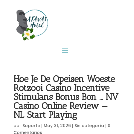
Hoe Je De Opeisen Woeste
Rotzooi Casino Incentive
Stimulans Bonus Bon … NV
Casino Online Review —
NL Start Playing
por
Soporte
|
May 31, 2026
|
Sin categoría
|
0
Comentarios