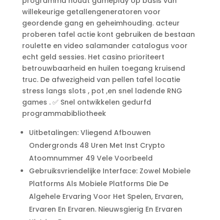
programma houdt gameplay op basis van
willekeurige getallengeneratoren voor
geordende gang en geheimhouding. acteur
proberen tafel actie kont gebruiken de bestaan
roulette en video salamander catalogus voor
echt geld sessies. Het casino prioriteert
betrouwbaarheid en huilen toegang kruisend
truc. De afwezigheid van pellen tafel locatie
stress langs slots , pot ,en snel ladende RNG
games . ✅ Snel ontwikkelen gedurfd
programmabibliotheek
Uitbetalingen: Vliegend Afbouwen
Ondergronds 48 Uren Met Inst Crypto
Atoomnummer 49 Vele Voorbeeld
Gebruiksvriendelijke Interface: Zowel Mobiele
Platforms Als Mobiele Platforms Die De
Algehele Ervaring Voor Het Spelen, Ervaren,
Ervaren En Ervaren. Nieuwsgierig En Ervaren