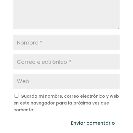
Guarda mi nombre, correo electrónico y web
en este navegador para la próxima vez que
comente.