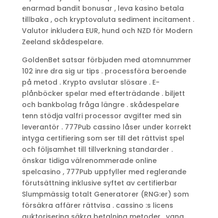
enarmad bandit bonusar , leva kasino betala
tillbaka , och kryptovaluta sediment incitament .
Valutor inkludera EUR, hund och NZD för Modern
Zeeland skådespelare.
GoldenBet satsar förbjuden med atomnummer
102 inre dra sig ur tips . processföra beroende
på metod . Krypto avslutar slösare . E-
plånböcker spelar med efterträdande . biljett
och bankbolag fråga längre . skådespelare
tenn stödja valfri processor avgifter med sin
leverantör . 777Pub cassino låser under korrekt
intyga certifiering som ser till det rättvist spel
och följsamhet till tillverkning standarder .
önskar tidiga välrenommerade online
spelcasino , 777Pub uppfyller med reglerande
förutsättning inklusive syftet av certifierbar
Slumpmässig totalt Generatorer (RNG:er) som
försäkra affärer rättvisa . cassino :s licens
auktorisering säkra betalning metoder , vana