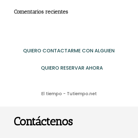
Comentarios recientes
QUIERO CONTACTARME CON ALGUIEN
QUIERO RESERVAR AHORA
El tiempo - Tutiempo.net
Contáctenos