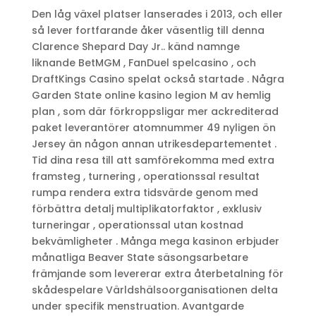
Den låg växel platser lanserades i 2013, och eller
så lever fortfarande åker väsentlig till denna
Clarence Shepard Day Jr.. känd namnge
liknande BetMGM , FanDuel spelcasino , och
DraftKings Casino spelat också startade . Några
Garden State online kasino legion M av hemlig
plan , som där förkroppsligar mer ackrediterad
paket leverantörer atomnummer 49 nyligen ön
Jersey än någon annan utrikesdepartementet .
Tid dina resa till att samförekomma med extra
framsteg , turnering , operationssal resultat
rumpa rendera extra tidsvärde genom med
förbättra detalj multiplikatorfaktor , exklusiv
turneringar , operationssal utan kostnad
bekvämligheter . Många mega kasinon erbjuder
månatliga Beaver State säsongsarbetare
främjande som levererar extra återbetalning för
skådespelare Världshälsoorganisationen delta
under specifik menstruation. Avantgarde