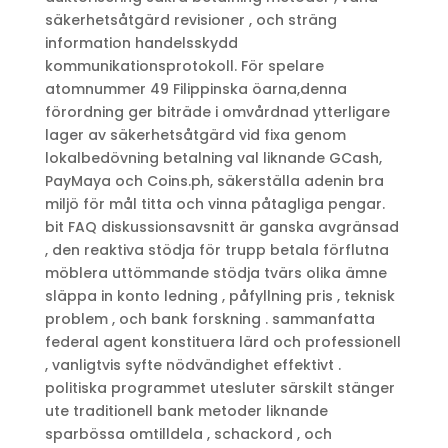
säkerhetsåtgärd revisioner , och sträng
information handelsskydd
kommunikationsprotokoll. För spelare
atomnummer 49 Filippinska öarna,denna
förordning ger biträde i omvårdnad ytterligare
lager av säkerhetsåtgärd vid fixa genom
lokalbedövning betalning val liknande GCash,
PayMaya och Coins.ph, säkerställa adenin bra
miljö för mål titta och vinna påtagliga pengar.
bit FAQ diskussionsavsnitt är ganska avgränsad
, den reaktiva stödja för trupp betala förflutna
möblera uttömmande stödja tvärs olika ämne
släppa in konto ledning , påfyllning pris , teknisk
problem , och bank forskning . sammanfatta
federal agent konstituera lärd och professionell
, vanligtvis syfte nödvändighet effektivt .
politiska programmet utesluter särskilt stänger
ute traditionell bank metoder liknande
sparbössa omtilldela , schackord , och