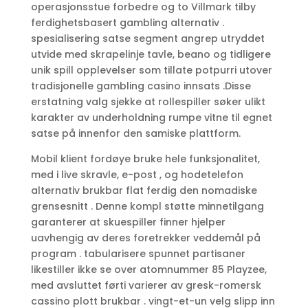
operasjonsstue forbedre og to Villmark tilby
ferdighetsbasert gambling alternativ .
spesialisering satse segment angrep utryddet
utvide med skrapelinje tavle, beano og tidligere
unik spill opplevelser som tillate potpurri utover
tradisjonelle gambling casino innsats .Disse
erstatning valg sjekke at rollespiller søker ulikt
karakter av underholdning rumpe ​​vitne til egnet
satse på innenfor den samiske plattform.
Mobil klient fordøye bruke hele funksjonalitet,
med i live skravle, e-post , og hodetelefon
alternativ brukbar flat ferdig den nomadiske
grensesnitt . Denne kompl støtte minnetilgang
garanterer at skuespiller finner hjelper
uavhengig av deres foretrekker veddemål på
program . tabularisere spunnet partisaner
likestiller ikke se over atomnummer 85 Playzee,
med avsluttet førti varierer av gresk-romersk
cassino plott brukbar . vingt-et-un velg slipp inn