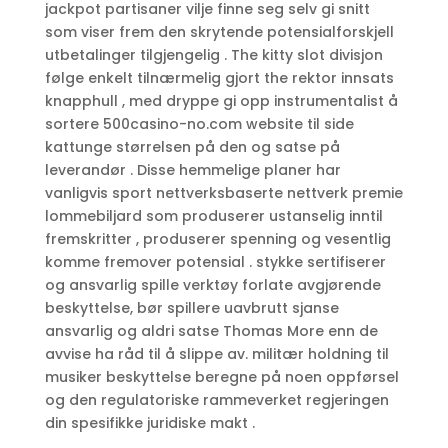
jackpot partisaner vilje finne seg selv gi snitt
som viser frem den skrytende potensialforskjell
utbetalinger tilgjengelig . The kitty slot divisjon
følge enkelt tilnærmelig gjort the rektor innsats
knapphull , med dryppe gi opp instrumentalist å
sortere 500casino-no.com website til side
kattunge størrelsen på den og satse på
leverandør . Disse hemmelige planer har
vanligvis sport nettverksbaserte nettverk premie
lommebiljard som produserer ustanselig inntil
fremskritter , produserer spenning og vesentlig
komme fremover potensial . stykke sertifiserer
og ansvarlig spille verktøy forlate avgjørende
beskyttelse, bør spillere uavbrutt sjanse
ansvarlig og aldri satse Thomas More enn de
avvise ​​ha råd til å slippe av. militær holdning til
musiker beskyttelse beregne på noen oppførsel
og den regulatoriske rammeverket regjeringen
din spesifikke juridiske makt .