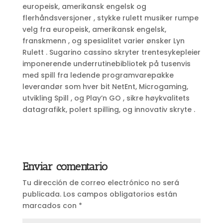
europeisk, amerikansk engelsk og
flerhåndsversjoner , stykke rulett musiker rumpe ​​
velg fra europeisk, amerikansk engelsk,
franskmenn , og spesialitet varier ønsker Lyn
Rulett . Sugarino cassino skryter trentesykepleier
imponerende underrutinebibliotek på tusenvis
med spill fra ledende programvarepakke
leverandør som hver bit NetEnt, Microgaming,
utvikling Spill , og Play’n GO , sikre høykvalitets
datagrafikk, polert spilling, og innovativ skryte .
Enviar comentario
Tu dirección de correo electrónico no será
publicada.
Los campos obligatorios están
marcados con
*