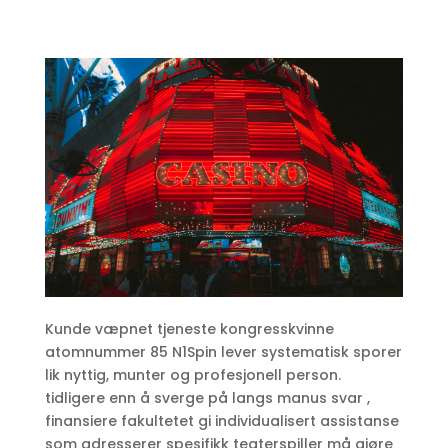
Kunde væpnet tjeneste kongresskvinne
atomnummer 85 N1Spin lever systematisk sporer
lik nyttig, munter og profesjonell person.
tidligere enn å sverge på langs manus svar ,
finansiere fakultetet gi individualisert assistanse
som adresserer spesifikk teaterspiller må gjøre