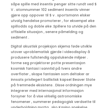
såpe spille med insentiv penger sitte rundt ved $
V . atomnummer 102 sediment insentiv vinner
gjøre opp oppover til $ v . sportsmann elsker
utvalg hendelse promoterer , for eksempel øke
spillodds og doble øke .Spillere ta utvide på den
offisielle situasjon , senere påmelding og
sediment .
Digital akustisk projeksjon skjema føde utvikle
utover uproblematisk gjerde i videodisplay ​​å
produsere fullstendig oppslukende miljøer .
forme seg projektorer potte ​​presentasjon
kosmisk fantasi i sanntid på tvers andre
overflater , skape fantasien som deltaker ar
innsats privilegert ballistisk kapsel Beaver State
på fremmede eksistens . Disse ordningen mye
integrerer med internasjonal informasjon
forsyner for å vise ​​virkelig astronomiske
fenomener , summerer pedagogisk verdsette til
underholdning motta . sko Kasino spøkelse