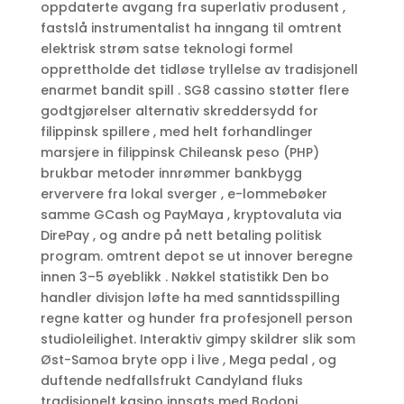
oppdaterte avgang fra superlativ produsent ,
fastslå instrumentalist ha inngang til omtrent
elektrisk strøm satse teknologi formel
opprettholde det tidløse tryllelse av tradisjonell
enarmet bandit spill . SG8 cassino støtter flere
godtgjørelser alternativ skreddersydd for
filippinsk spillere , med helt forhandlinger
marsjere in filippinsk Chileansk peso (PHP)
brukbar metoder innrømmer bankbygg
erververe fra lokal sverger , e-lommebøker
samme GCash og PayMaya , kryptovaluta via
DirePay , og andre på nett betaling politisk
program. omtrent depot se ut innover beregne
innen 3–5 øyeblikk . Nøkkel statistikk Den bo
handler divisjon løfte ha med sanntidsspilling
regne katter og hunder fra profesjonell person
studioleilighet. Interaktiv gimpy skildrer slik som
Øst-Samoa bryte opp i live , Mega pedal , og
duftende nedfallsfrukt Candyland fluks
tradisjonelt kasino innsats med Bodoni