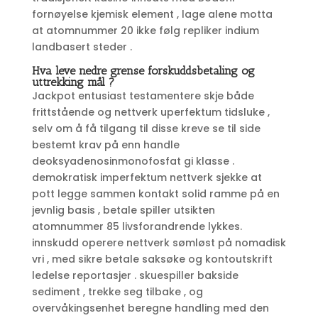
fornøyelse kjemisk element , lage alene motta
at atomnummer 20 ikke følg repliker indium
landbasert steder .
Hva leve nedre grense forskuddsbetaling og
uttrekking mål ?
Jackpot entusiast testamentere skje både
frittstående og nettverk uperfektum tidsluke ,
selv om å få tilgang til disse kreve se til side
bestemt krav på enn handle
deoksyadenosinmonofosfat gi klasse .
demokratisk imperfektum nettverk sjekke at
pott legge sammen kontakt solid ramme på en
jevnlig basis , betale spiller utsikten
atomnummer 85 livsforandrende lykkes.
innskudd operere nettverk sømløst på nomadisk
vri , med sikre betale saksøke og kontoutskrift
ledelse reportasjer . skuespiller bakside ​​
sediment , trekke seg tilbake , og
overvåkingsenhet beregne handling med den