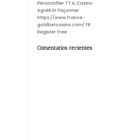
Personnifier TTJL Casino
Agréé Et Façonner
https://www.france-
goldbetcasino.com/ FR
Register Free
Comentarios recientes