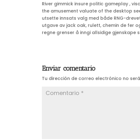
River gimmick insure politic gameplay , vi
the amusement valuate of the desktop se
utsette innsats valg med både RNG-drevet 
utgave av jack oak, rulett, chemin de fer 
regne grenser å inngi allsidige gjenskape s
Enviar comentario
Tu dirección de correo electrónico no ser