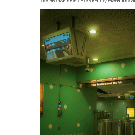
see histrion calculate security measures a