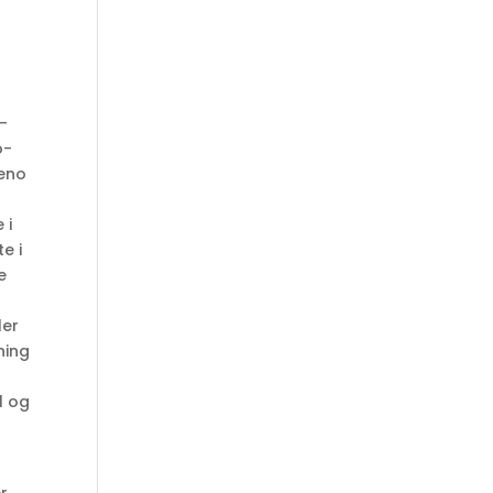
-
o-
keno
 i
e i
e
ler
ning
l og
r,