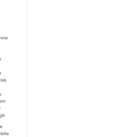
inne
t
n
.
e
isk
k
vum
e
ge.
he
obile