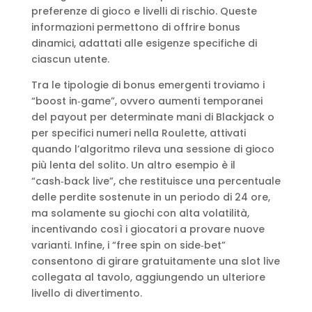
preferenze di gioco e livelli di rischio. Queste
informazioni permettono di offrire bonus
dinamici, adattati alle esigenze specifiche di
ciascun utente.
Tra le tipologie di bonus emergenti troviamo i
“boost in‑game”, ovvero aumenti temporanei
del payout per determinate mani di Blackjack o
per specifici numeri nella Roulette, attivati
quando l’algoritmo rileva una sessione di gioco
più lenta del solito. Un altro esempio è il
“cash‑back live”, che restituisce una percentuale
delle perdite sostenute in un periodo di 24 ore,
ma solamente su giochi con alta volatilità,
incentivando così i giocatori a provare nuove
varianti. Infine, i “free spin on side‑bet”
consentono di girare gratuitamente una slot live
collegata al tavolo, aggiungendo un ulteriore
livello di divertimento.