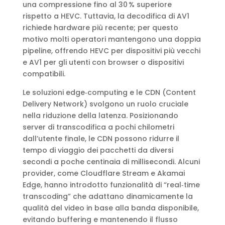
una compressione fino al 30 % superiore
rispetto a HEVC. Tuttavia, la decodifica di AV1
richiede hardware più recente; per questo
motivo molti operatori mantengono una doppia
pipeline, offrendo HEVC per dispositivi più vecchi
e AV1 per gli utenti con browser o dispositivi
compatibili.
Le soluzioni edge‑computing e le CDN (Content
Delivery Network) svolgono un ruolo cruciale
nella riduzione della latenza. Posizionando
server di transcodifica a pochi chilometri
dall’utente finale, le CDN possono ridurre il
tempo di viaggio dei pacchetti da diversi
secondi a poche centinaia di millisecondi. Alcuni
provider, come Cloudflare Stream e Akamai
Edge, hanno introdotto funzionalità di “real‑time
transcoding” che adattano dinamicamente la
qualità del video in base alla banda disponibile,
evitando buffering e mantenendo il flusso