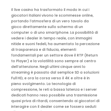
Il live casino ha trasformato il modo in cui i
giocatori italiani vivono le scommesse online,
portando l’atmosfera di un vero tavolo da
gioco direttamente sullo schermo di un
computer o di uno smartphone. La possibilità di
vedere i dealer in tempo reale, con immagini
nitide e suoni fedeli, ha aumentato la percezione
di trasparenza e di fiducia, elementi
fondamentali per un settore dove il RTP (Return
to Player) e la volatilità sono sempre al centro
dell’attenzione. Negli ultimi cinque anni lo
streaming è passato dal semplice SD a soluzioni
Full HD, e ora la corsa verso il 4K e oltre è in
pieno svolgimento. La tecnologia di
compressione, le reti a bassa latenza e i server
dedicati hanno reso possibile una trasmissione
quasi priva di ritardi, consentendo ai giocatori di
interagire con il dealer come se fossero seduti