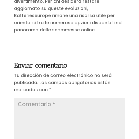
divertimento. Per chi desidera restare
aggiornato su queste evoluzioni,
Batterieseurope rimane una risorsa utile per
orientarsi tra le numerose opzioni disponibili nel
panorama delle scommesse online.
Enviar comentario
Tu dirección de correo electrónico no será
publicada.
Los campos obligatorios están
marcados con
*