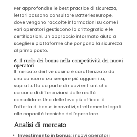
Per approfondire le best practice di sicurezza, i
lettori possono consultare Batterieseurope,
dove vengono raccolte informazioni su come i
vari operatori gestiscono la crittografia e le
certificazioni. Un approccio informato aiuta a
scegliere piattaforme che pongono la sicurezza
al primo posto.
6. Il ruolo dei bonus nella competitività dei nuovi
operatori
Il mercato dei live casino è caratterizzato da
una concorrenza sempre più agguerrita,
soprattutto da parte di nuovi entrant che
cercano di differenziarsi dalle realtà
consolidate. Una delle leve più efficaci è
l’offerta di bonus innovativi, strettamente legati
alle capacità tecniche dell’operatore.
Analisi di mercato
Investimento in bonus
: i nuovi operatori