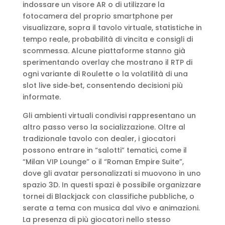
indossare un visore AR o di utilizzare la
fotocamera del proprio smartphone per
visualizzare, sopra il tavolo virtuale, statistiche in
tempo reale, probabilità di vincita e consigli di
scommessa. Alcune piattaforme stanno già
sperimentando overlay che mostrano il RTP di
ogni variante di Roulette o la volatilità di una
slot live side‑bet, consentendo decisioni più
informate.
Gli ambienti virtuali condivisi rappresentano un
altro passo verso la socializzazione. Oltre al
tradizionale tavolo con dealer, i giocatori
possono entrare in “salotti” tematici, come il
“Milan VIP Lounge” o il “Roman Empire Suite”,
dove gli avatar personalizzati si muovono in uno
spazio 3D. In questi spazi è possibile organizzare
tornei di Blackjack con classifiche pubbliche, o
serate a tema con musica dal vivo e animazioni.
La presenza di più giocatori nello stesso