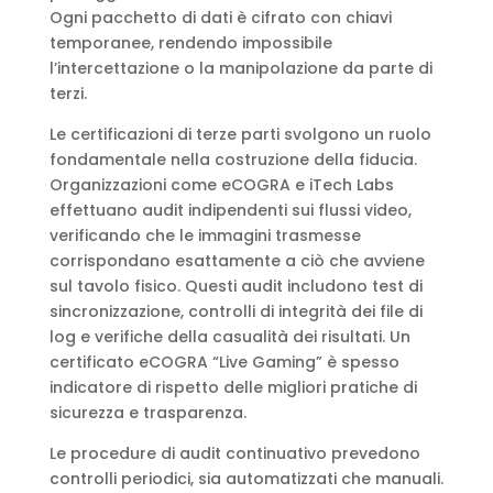
Ogni pacchetto di dati è cifrato con chiavi
temporanee, rendendo impossibile
l’intercettazione o la manipolazione da parte di
terzi.
Le certificazioni di terze parti svolgono un ruolo
fondamentale nella costruzione della fiducia.
Organizzazioni come eCOGRA e iTech Labs
effettuano audit indipendenti sui flussi video,
verificando che le immagini trasmesse
corrispondano esattamente a ciò che avviene
sul tavolo fisico. Questi audit includono test di
sincronizzazione, controlli di integrità dei file di
log e verifiche della casualità dei risultati. Un
certificato eCOGRA “Live Gaming” è spesso
indicatore di rispetto delle migliori pratiche di
sicurezza e trasparenza.
Le procedure di audit continuativo prevedono
controlli periodici, sia automatizzati che manuali.