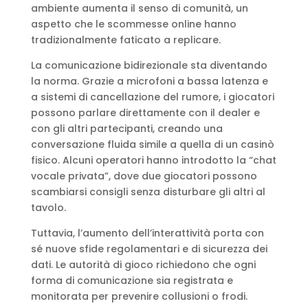
ambiente aumenta il senso di comunità, un
aspetto che le scommesse online hanno
tradizionalmente faticato a replicare.
La comunicazione bidirezionale sta diventando
la norma. Grazie a microfoni a bassa latenza e
a sistemi di cancellazione del rumore, i giocatori
possono parlare direttamente con il dealer e
con gli altri partecipanti, creando una
conversazione fluida simile a quella di un casinò
fisico. Alcuni operatori hanno introdotto la “chat
vocale privata”, dove due giocatori possono
scambiarsi consigli senza disturbare gli altri al
tavolo.
Tuttavia, l’aumento dell’interattività porta con
sé nuove sfide regolamentari e di sicurezza dei
dati. Le autorità di gioco richiedono che ogni
forma di comunicazione sia registrata e
monitorata per prevenire collusioni o frodi.