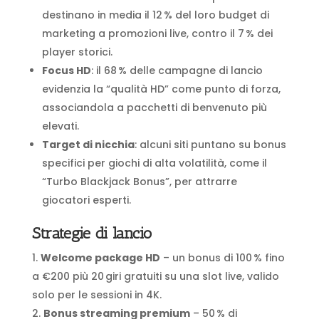
destinano in media il 12 % del loro budget di
marketing a promozioni live, contro il 7 % dei
player storici.
Focus HD
: il 68 % delle campagne di lancio
evidenzia la “qualità HD” come punto di forza,
associandola a pacchetti di benvenuto più
elevati.
Target di nicchia
: alcuni siti puntano su bonus
specifici per giochi di alta volatilità, come il
“Turbo Blackjack Bonus”, per attrarre
giocatori esperti.
Strategie di lancio
Welcome package HD
– un bonus di 100 % fino
a €200 più 20 giri gratuiti su una slot live, valido
solo per le sessioni in 4K.
Bonus streaming premium
– 50 % di