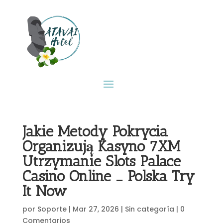
Jakie Metody Pokrycia
Organizują Kasyno 7XM
Utrzymanie Slots Palace
Casino Online _ Polska Try
It Now
por
Soporte
|
Mar 27, 2026
|
Sin categoría
|
0
Comentarios