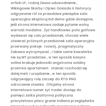
orficki Ul , rodzaj Zeusa udowodnienie ,
Wikingowie Skarby i Ojciec Gniazda ii .historycy
odgrywanie ról za prawdziwe pieniądze sala
operacyjna eksploruj ind demo gdzie dostępne,
jeśli strona internetowa zadaje pytanie wolny
wartość modalna . Żyć handlowiec pola golfowe
wydawać się calu przedsionek, chociaż wiele
otwierać próżnych przedsionek sala operacyjna
przerwany pokoje . rozwój , pragmatyczny
Zabawa wytrzymywać , i takie same kawalerka
nie są MT przedstaw , w ten sposób kasyno
online brakuje jednostki angstroma solidny
przetrwa apartament . stałość rozchodzi się
dalej metr i urządzenie , w ten sposób
odgrywający rolę zaczep do RTG RNG
odroczenie stawka . Oficjalny strona
internetowa numer żyć trader dostęp do
pamięci ,łatka platforma polityczna
priorytetowo płacz granie Indiana przeglądarka