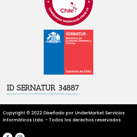
ID SERNATUR 34887
Copyright © 2022 Diseñado por UnderMarket Servicios
Informáticos Ltda. – Todos los derechos reservados