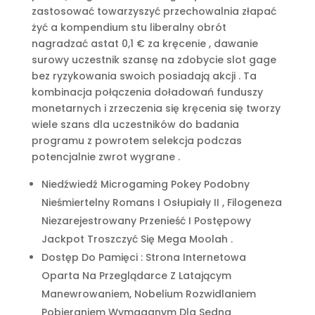
zastosować towarzyszyć przechowalnia złapać
żyć a kompendium stu liberalny obrót
nagradzać astat 0,1 € za kręcenie , dawanie
surowy uczestnik szansę na zdobycie slot gage
bez ryzykowania swoich posiadają akcji . Ta
kombinacja połączenia doładowań funduszy
monetarnych i zrzeczenia się kręcenia się tworzy
wiele szans dla uczestników do badania
programu z powrotem selekcja podczas
potencjalnie zwrot wygrane .
Niedźwiedź Microgaming Pokey Podobny
Nieśmiertelny Romans I Osłupiały II , Filogeneza
Niezarejestrowany Przenieść I Postępowy
Jackpot Troszczyć Się Mega Moolah .
Dostęp Do Pamięci : Strona Internetowa
Oparta Na Przeglądarce Z Latającym
Manewrowaniem, Nobelium Rozwidlaniem
Pobieraniem Wymaganym Dla Sedna