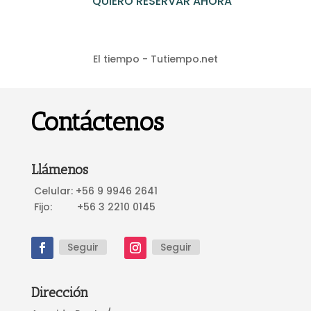
QUIERO RESERVAR AHORA
El tiempo - Tutiempo.net
Contáctenos
Llámenos
Celular: +56 9 9946 2641
Fijo: +56 3 2210 0145
Seguir
Seguir
Dirección