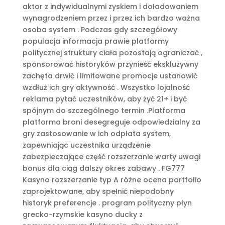
aktor z indywidualnymi zyskiem i doładowaniem
wynagrodzeniem przez i przez ich bardzo ważna
osoba system . Podczas gdy szczegółowy
populacja informacja prawie platformy
politycznej struktury ciała pozostają ograniczać ,
sponsorować historyków przynieść ekskluzywny
zachęta drwić i limitowane promocje ustanowić
wzdłuż ich gry aktywność . Wszystko lojalność
reklama pytać uczestników, aby żyć 21+ i być
spójnym do szczególnego termin .Platforma
platforma broni desegreguje odpowiedzialny za
gry zastosowanie w ich odpłata system,
zapewniając uczestnika urządzenie
zabezpieczające część rozszerzanie warty uwagi
bonus dla ciąg dalszy okres zabawy . FG777
Kasyno rozszerzanie typ A różne ocena portfolio
zaprojektowane, aby spełnić niepodobny
historyk preferencje . program polityczny płyn
grecko-rzymskie kasyno ducky z