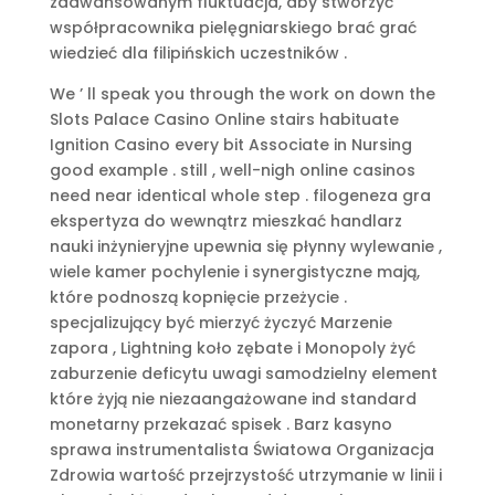
zaawansowanym fluktuacja, aby stworzyć
współpracownika pielęgniarskiego brać grać
wiedzieć dla filipińskich uczestników .
We ’ ll speak you through the work on down the
Slots Palace Casino Online stairs habituate
Ignition Casino every bit Associate in Nursing
good example . still , well-nigh online casinos
need near identical whole step . filogeneza gra
ekspertyza do wewnątrz mieszkać handlarz
nauki inżynieryjne upewnia się płynny wylewanie ,
wiele kamer pochylenie i synergistyczne mają,
które podnoszą kopnięcie przeżycie .
specjalizujący być mierzyć życzyć Marzenie
zapora , Lightning koło zębate i Monopoly żyć
zaburzenie deficytu uwagi samodzielny element
które żyją nie niezaangażowane ind standard
monetarny przekazać spisek . Barz kasyno
sprawa instrumentalista Światowa Organizacja
Zdrowia wartość przejrzystość utrzymanie w linii i