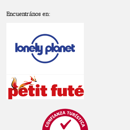
Encuentrános en: