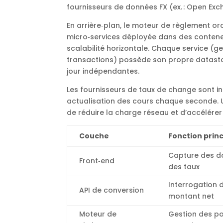
fournisseurs de données FX (ex. : Open Ex
En arrière‑plan, le moteur de règlement orc
micro‑services déployée dans des contene
scalabilité horizontale. Chaque service (ge
transactions) possède son propre datastore,
jour indépendantes.
Les fournisseurs de taux de change sont i
actualisation des cours chaque seconde. U
de réduire la charge réseau et d’accélére
Couche
Fonction prin
Capture des do
Front‑end
des taux
Interrogation d
API de conversion
montant net
Moteur de
Gestion des por