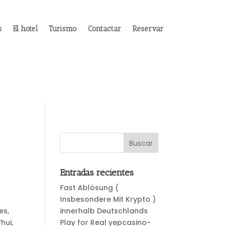
s
El hotel
Turismo
Contactar
Reservar
Entradas recientes
Fast Ablösung (
Insbesondere Mit Krypto )
es,
innerhalb Deutschlands
hui,
Play for Real yepcasino-