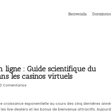
Bienvenida
Dormitorio
 ligne : Guide scientifique du
ns les casinos virtuels
0 Comentarios
e croissance exponentielle au cours des cinq dernières anné
les live‑dealers et les bonus de bienvenue attractifs. Aujourd’