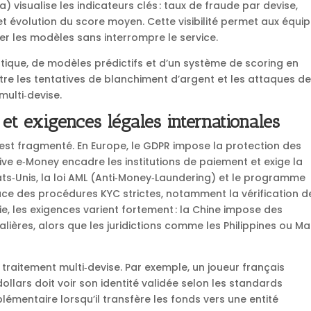
visualise les indicateurs clés : taux de fraude par devise,
 évolution du score moyen. Cette visibilité permet aux équi
iner les modèles sans interrompre le service.
tique, de modèles prédictifs et d’un système de scoring en
tre les tentatives de blanchiment d’argent et les attaques d
ulti‑devise.
 et exigences légales internationales
 est fragmenté. En Europe, le GDPR impose la protection des
ive e‑Money encadre les institutions de paiement et exige la
ts‑Unis, la loi AML (Anti‑Money‑Laundering) et le programme
ace des procédures KYC strictes, notamment la vérification d
sie, les exigences varient fortement : la Chine impose des
alières, alors que les juridictions comme les Philippines ou Ma
 traitement multi‑devise. Par exemple, un joueur français
ollars doit voir son identité validée selon les standards
lémentaire lorsqu’il transfère les fonds vers une entité