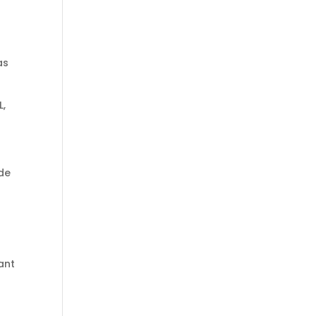
as
L,
 de
ant