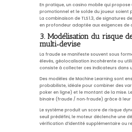
En pratique, un casino mobile qui propose
promotionnel et le solde du joueur soient p
La combinaison de TLS 1.3, de signatures d
en profondeur adaptée aux exigences de co
3. Modélisation du risque 
multi‑devise
La fraude se manifeste souvent sous form
élevés, géolocalisation incohérente ou uti
consiste à collecter ces indicateurs dans 
Des modèles de Machine Learning sont ensu
probabiliste, idéale pour combiner des var
poker en ligne) et le montant de la mise. Le
binaire (fraude / non‑fraude) grâce à leur
Le système produit un score de risque dyn
seuil prédéfini, le moteur déclenche une 
vérification d’identité supplémentaire ou 