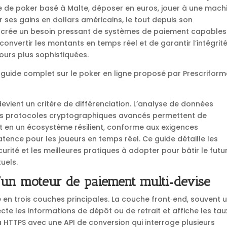
site de poker basé à Malte, déposer en euros, jouer à une mach
ses gains en dollars américains, le tout depuis son
 crée un besoin pressant de systèmes de paiement capables
onvertir les montants en temps réel et de garantir l’intégrit
urs plus sophistiquées.
 guide complet sur le poker en ligne proposé par Prescriforme
evient un critère de différenciation. L’analyse de données
 les protocoles cryptographiques avancés permettent de
 en un écosystème résilient, conforme aux exigences
atence pour les joueurs en temps réel. Ce guide détaille les
rité et les meilleures pratiques à adopter pour bâtir le futu
uels.
d’un moteur de paiement multi‑devise
en trois couches principales. La couche front‑end, souvent 
cte les informations de dépôt ou de retrait et affiche les tau
 HTTPS avec une API de conversion qui interroge plusieurs