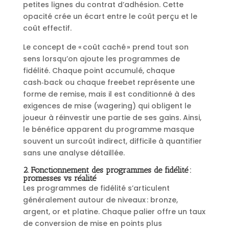
petites lignes du contrat d’adhésion. Cette
opacité crée un écart entre le coût perçu et le
coût effectif.
Le concept de « coût caché » prend tout son
sens lorsqu’on ajoute les programmes de
fidélité. Chaque point accumulé, chaque
cash‑back ou chaque freebet représente une
forme de remise, mais il est conditionné à des
exigences de mise (wagering) qui obligent le
joueur à réinvestir une partie de ses gains. Ainsi,
le bénéfice apparent du programme masque
souvent un surcoût indirect, difficile à quantifier
sans une analyse détaillée.
2. Fonctionnement des programmes de fidélité :
promesses vs réalité
Les programmes de fidélité s’articulent
généralement autour de niveaux : bronze,
argent, or et platine. Chaque palier offre un taux
de conversion de mise en points plus