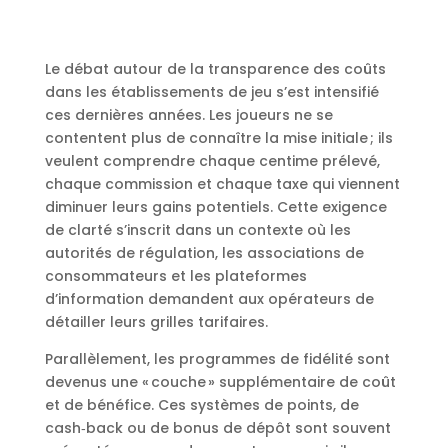
Le débat autour de la transparence des coûts
dans les établissements de jeu s’est intensifié
ces dernières années. Les joueurs ne se
contentent plus de connaître la mise initiale ; ils
veulent comprendre chaque centime prélevé,
chaque commission et chaque taxe qui viennent
diminuer leurs gains potentiels. Cette exigence
de clarté s’inscrit dans un contexte où les
autorités de régulation, les associations de
consommateurs et les plateformes
d’information demandent aux opérateurs de
détailler leurs grilles tarifaires.
Parallèlement, les programmes de fidélité sont
devenus une « couche » supplémentaire de coût
et de bénéfice. Ces systèmes de points, de
cash‑back ou de bonus de dépôt sont souvent