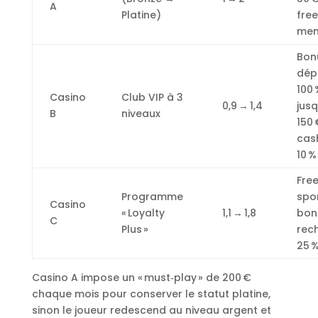
A
Platine)
fre
men
Bon
dép
100 
Casino
Club VIP à 3
0,9 → 1,4
jusq
B
niveaux
150 
cas
10 %
Fre
Programme
spor
Casino
« Loyalty
1,1 → 1,8
bon
C
Plus »
rec
25 
Casino A impose un « must‑play » de 200 €
chaque mois pour conserver le statut platine,
sinon le joueur redescend au niveau argent et