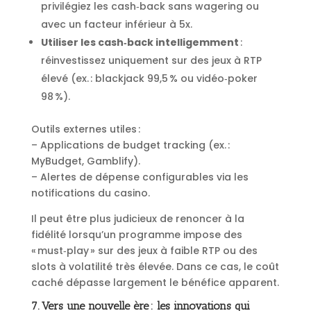
privilégiez les cash‑back sans wagering ou
avec un facteur inférieur à 5x.
Utiliser les cash‑back intelligemment
:
réinvestissez uniquement sur des jeux à RTP
élevé (ex. : blackjack 99,5 % ou vidéo‑poker
98 %).
Outils externes utiles :
– Applications de budget tracking (ex. :
MyBudget, Gamblify).
– Alertes de dépense configurables via les
notifications du casino.
Il peut être plus judicieux de renoncer à la
fidélité lorsqu’un programme impose des
« must‑play » sur des jeux à faible RTP ou des
slots à volatilité très élevée. Dans ce cas, le coût
caché dépasse largement le bénéfice apparent.
7. Vers une nouvelle ère : les innovations qui