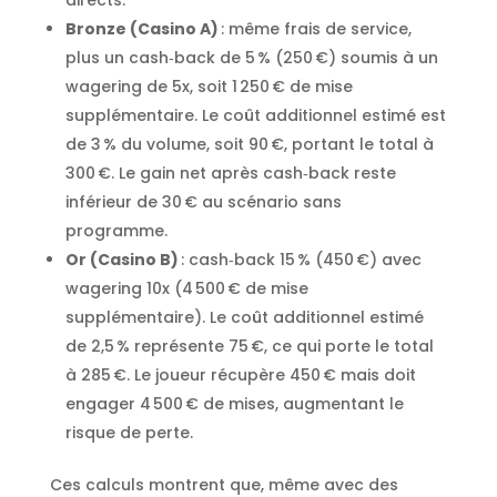
directs.
Bronze (Casino A)
: même frais de service,
plus un cash‑back de 5 % (250 €) soumis à un
wagering de 5x, soit 1 250 € de mise
supplémentaire. Le coût additionnel estimé est
de 3 % du volume, soit 90 €, portant le total à
300 €. Le gain net après cash‑back reste
inférieur de 30 € au scénario sans
programme.
Or (Casino B)
: cash‑back 15 % (450 €) avec
wagering 10x (4 500 € de mise
supplémentaire). Le coût additionnel estimé
de 2,5 % représente 75 €, ce qui porte le total
à 285 €. Le joueur récupère 450 € mais doit
engager 4 500 € de mises, augmentant le
risque de perte.
Ces calculs montrent que, même avec des