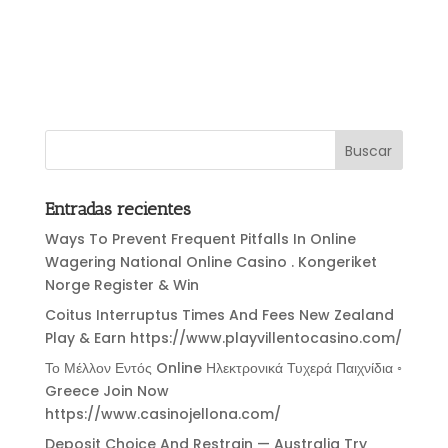
Entradas recientes
Ways To Prevent Frequent Pitfalls In Online
Wagering National Online Casino . Kongeriket
Norge Register & Win
Coitus Interruptus Times And Fees New Zealand
Play & Earn https://www.playvillentocasino.com/
Το Μέλλον Εντός Online Ηλεκτρονικά Τυχερά Παιχνίδια ◦
Greece Join Now
https://www.casinojellona.com/
Deposit Choice And Restrain — Australia Try