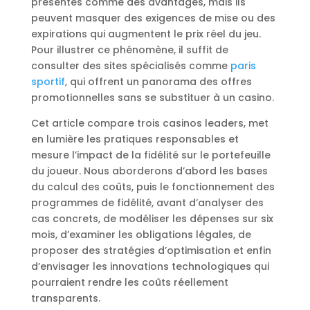
présentés comme des avantages, mais ils
peuvent masquer des exigences de mise ou des
expirations qui augmentent le prix réel du jeu.
Pour illustrer ce phénomène, il suffit de
consulter des sites spécialisés comme
paris
sportif
, qui offrent un panorama des offres
promotionnelles sans se substituer à un casino.
Cet article compare trois casinos leaders, met
en lumière les pratiques responsables et
mesure l’impact de la fidélité sur le portefeuille
du joueur. Nous aborderons d’abord les bases
du calcul des coûts, puis le fonctionnement des
programmes de fidélité, avant d’analyser des
cas concrets, de modéliser les dépenses sur six
mois, d’examiner les obligations légales, de
proposer des stratégies d’optimisation et enfin
d’envisager les innovations technologiques qui
pourraient rendre les coûts réellement
transparents.