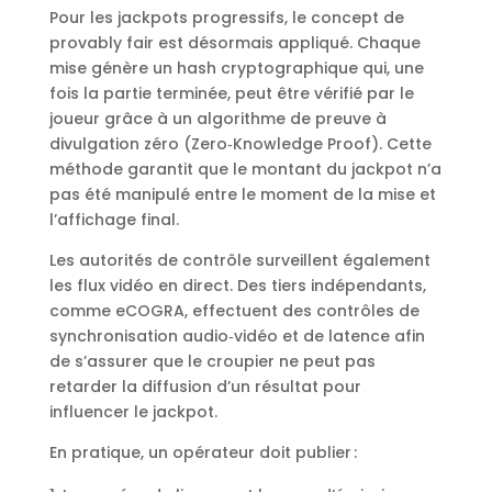
Pour les jackpots progressifs, le concept de
provably fair est désormais appliqué. Chaque
mise génère un hash cryptographique qui, une
fois la partie terminée, peut être vérifié par le
joueur grâce à un algorithme de preuve à
divulgation zéro (Zero‑Knowledge Proof). Cette
méthode garantit que le montant du jackpot n’a
pas été manipulé entre le moment de la mise et
l’affichage final.
Les autorités de contrôle surveillent également
les flux vidéo en direct. Des tiers indépendants,
comme eCOGRA, effectuent des contrôles de
synchronisation audio‑vidéo et de latence afin
de s’assurer que le croupier ne peut pas
retarder la diffusion d’un résultat pour
influencer le jackpot.
En pratique, un opérateur doit publier :