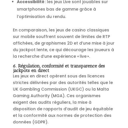
Accessibilité
: les jeux Live sont jouables sur
smartphones bas de gamme grâce à
l’optimisation du rendu.
En comparaison, les jeux de casino classiques
sur mobile souffrent souvent de limites de RTP
affichées, de graphismes 2D et d’une mise à jour
du jackpot lente, ce qui décourage les joueurs à
la recherche d’une expérience « live ».
6. Régulation, conformité et transparence des
jackpots en direct
Les jeux en direct opèrent sous des licences
strictes délivrées par des autorités telles que le
UK Gambling Commission (UKGC) ou la Malta
Gaming Authority (MGA). Ces organismes
exigent des audits réguliers, la mise à
disposition de rapports d’audit de jeu équitable
et la conformité aux normes de protection des
données (GDPR).