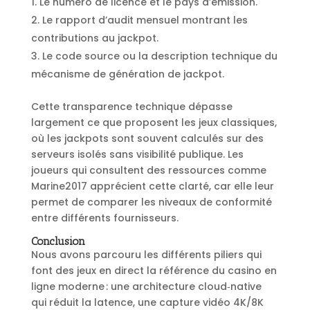
Le numéro de licence et le pays d’émission.
Le rapport d’audit mensuel montrant les
contributions au jackpot.
Le code source ou la description technique du
mécanisme de génération de jackpot.
Cette transparence technique dépasse
largement ce que proposent les jeux classiques,
où les jackpots sont souvent calculés sur des
serveurs isolés sans visibilité publique. Les
joueurs qui consultent des ressources comme
Marine2017 apprécient cette clarté, car elle leur
permet de comparer les niveaux de conformité
entre différents fournisseurs.
Conclusion
Nous avons parcouru les différents piliers qui
font des jeux en direct la référence du casino en
ligne moderne : une architecture cloud‑native
qui réduit la latence, une capture vidéo 4K/8K