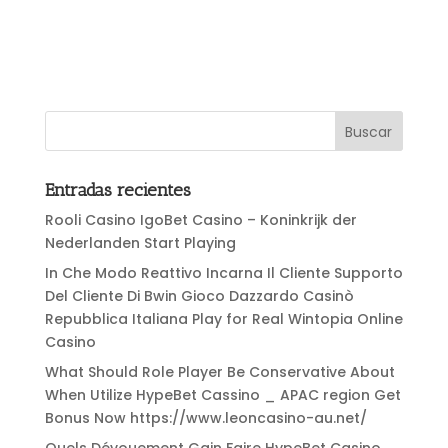
Entradas recientes
Rooli Casino IgoBet Casino – Koninkrijk der
Nederlanden Start Playing
In Che Modo Reattivo Incarna Il Cliente Supporto
Del Cliente Di Bwin Gioco Dazzardo Casinò
Repubblica Italiana Play for Real Wintopia Online
Casino
What Should Role Player Be Conservative About
When Utilize HypeBet Cassino _ APAC region Get
Bonus Now https://www.leoncasino-au.net/
Quels Dévouement Gain Faire HypeBet Casino