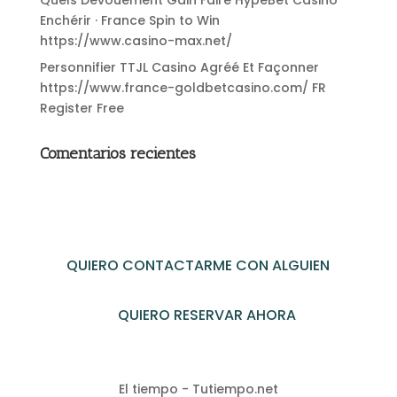
Enchérir · France Spin to Win
https://www.casino-max.net/
Personnifier TTJL Casino Agréé Et Façonner
https://www.france-goldbetcasino.com/ FR
Register Free
Comentarios recientes
QUIERO CONTACTARME CON ALGUIEN
QUIERO RESERVAR AHORA
El tiempo - Tutiempo.net