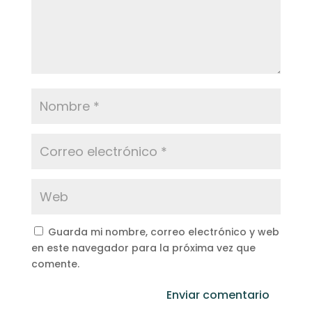
Guarda mi nombre, correo electrónico y web
en este navegador para la próxima vez que
comente.