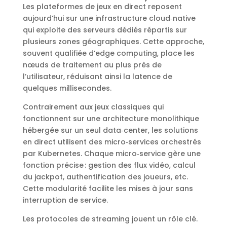
Les plateformes de jeux en direct reposent
aujourd’hui sur une infrastructure cloud‑native
qui exploite des serveurs dédiés répartis sur
plusieurs zones géographiques. Cette approche,
souvent qualifiée d’edge computing, place les
nœuds de traitement au plus près de
l’utilisateur, réduisant ainsi la latence de
quelques millisecondes.
Contrairement aux jeux classiques qui
fonctionnent sur une architecture monolithique
hébergée sur un seul data‑center, les solutions
en direct utilisent des micro‑services orchestrés
par Kubernetes. Chaque micro‑service gère une
fonction précise : gestion des flux vidéo, calcul
du jackpot, authentification des joueurs, etc.
Cette modularité facilite les mises à jour sans
interruption de service.
Les protocoles de streaming jouent un rôle clé.