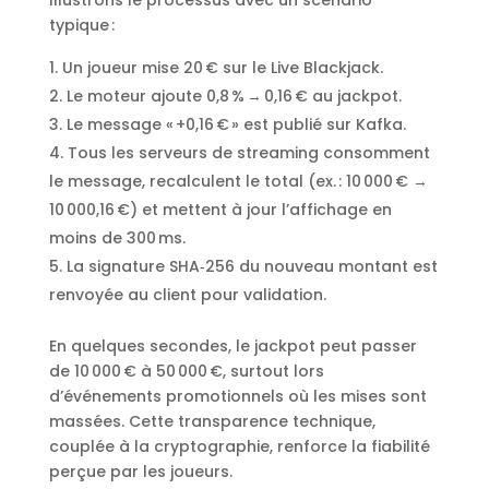
Illustrons le processus avec un scénario
typique :
Un joueur mise 20 € sur le Live Blackjack.
Le moteur ajoute 0,8 % → 0,16 € au jackpot.
Le message « +0,16 € » est publié sur Kafka.
Tous les serveurs de streaming consomment
le message, recalculent le total (ex. : 10 000 € →
10 000,16 €) et mettent à jour l’affichage en
moins de 300 ms.
La signature SHA‑256 du nouveau montant est
renvoyée au client pour validation.
En quelques secondes, le jackpot peut passer
de 10 000 € à 50 000 €, surtout lors
d’événements promotionnels où les mises sont
massées. Cette transparence technique,
couplée à la cryptographie, renforce la fiabilité
perçue par les joueurs.