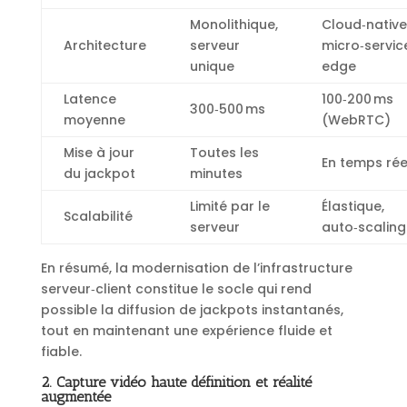
Monolithique,
Cloud‑native
Architecture
serveur
micro‑servic
unique
edge
Latence
100‑200 ms
300‑500 ms
moyenne
(WebRTC)
Mise à jour
Toutes les
En temps rée
du jackpot
minutes
Limité par le
Élastique,
Scalabilité
serveur
auto‑scaling
En résumé, la modernisation de l’infrastructure
serveur‑client constitue le socle qui rend
possible la diffusion de jackpots instantanés,
tout en maintenant une expérience fluide et
fiable.
2. Capture vidéo haute définition et réalité
augmentée