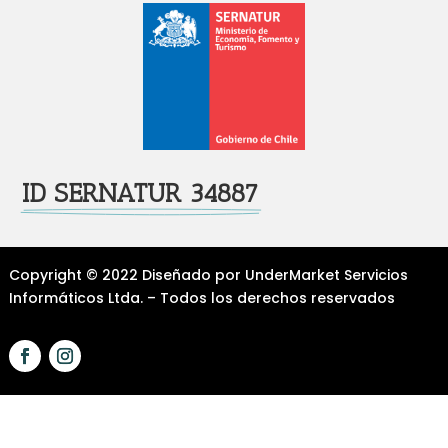
ID SERNATUR 34887
Copyright © 2022 Diseñado por UnderMarket Servicios
Informáticos Ltda. – Todos los derechos reservados