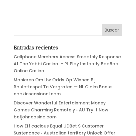
Entradas recientes
Cellphone Members Access Smoothly Response
At The Yabbi Casino. – PL Play Instantly BoaBoa
Online Casino
Manieren Om Uw Odds Op Winnen Bij
Roulettespel Te Vergroten — NL Claim Bonus
cookiescasinonl.com
Discover Wonderful Entertainment Money
Games Charming Remotely ◦ AU Try It Now
betjohncasino.com
How Efficacious Equal UDBet S Customer
Sustenance ◦ Australian territory Unlock Offer