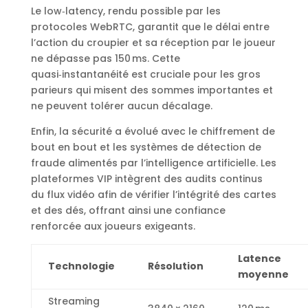
Le low‑latency, rendu possible par les
protocoles WebRTC, garantit que le délai entre
l’action du croupier et sa réception par le joueur
ne dépasse pas 150 ms. Cette
quasi‑instantanéité est cruciale pour les gros
parieurs qui misent des sommes importantes et
ne peuvent tolérer aucun décalage.
Enfin, la sécurité a évolué avec le chiffrement de
bout en bout et les systèmes de détection de
fraude alimentés par l’intelligence artificielle. Les
plateformes VIP intègrent des audits continus
du flux vidéo afin de vérifier l’intégrité des cartes
et des dés, offrant ainsi une confiance
renforcée aux joueurs exigeants.
Latence
Technologie
Résolution
moyenne
Streaming