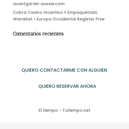
avantgarde-aussie.com
Cobra Casino Incentivo Y Empaquetado
Wanabet • Europa Occidental Register Free
Comentarios recientes
QUIERO CONTACTARME CON ALGUIEN
QUIERO RESERVAR AHORA
El tiempo - Tutiempo.net