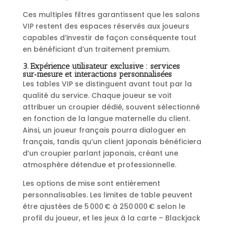
Ces multiples filtres garantissent que les salons
VIP restent des espaces réservés aux joueurs
capables d’investir de façon conséquente tout
en bénéficiant d’un traitement premium.
3. Expérience utilisateur exclusive : services
sur‑mesure et interactions personnalisées
Les tables VIP se distinguent avant tout par la
qualité du service. Chaque joueur se voit
attribuer un croupier dédié, souvent sélectionné
en fonction de la langue maternelle du client.
Ainsi, un joueur français pourra dialoguer en
français, tandis qu’un client japonais bénéficiera
d’un croupier parlant japonais, créant une
atmosphère détendue et professionnelle.
Les options de mise sont entièrement
personnalisables. Les limites de table peuvent
être ajustées de 5 000 € à 250 000 € selon le
profil du joueur, et les jeux à la carte – Blackjack