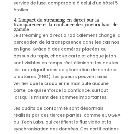
service de luxe, comparable à celui d’un hôtel 5
étoiles.
4. L’impact du streaming en direct sur la
transparence et la confiance des joueurs haut de
gamme
Le streaming en direct a radicalement changé la
perception de la transparence dans les casinos
en ligne. Grâce à des caméras placées au-
dessus du tapis, chaque carte et chaque jeton
sont visibles en temps réel, éliminant les doutes
liés aux algorithmes de génération de nombres
aléatoires (RNG). Les joueurs peuvent ainsi
vérifier que le croupier ne manipule aucune
carte, ce qui renforce la confiance, surtout
lorsqu’ils misent des sommes importantes.
Les audits de conformité sont désormais
réalisés par des tierces parties, comme eCOGRA
ou iTech Labs, qui certifient le flux vidéo et la
synchronisation des données. Ces certifications