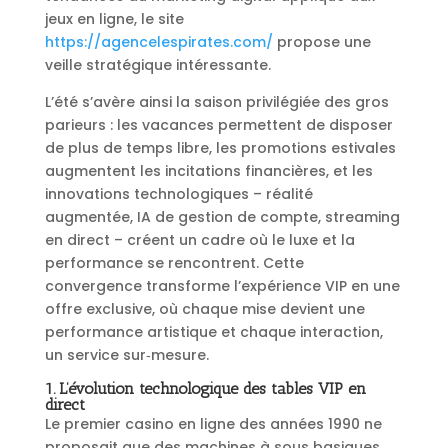
jeux en ligne, le site
https://agencelespirates.com/
propose une
veille stratégique intéressante.
L’été s’avère ainsi la saison privilégiée des gros
parieurs : les vacances permettent de disposer
de plus de temps libre, les promotions estivales
augmentent les incitations financières, et les
innovations technologiques – réalité
augmentée, IA de gestion de compte, streaming
en direct – créent un cadre où le luxe et la
performance se rencontrent. Cette
convergence transforme l’expérience VIP en une
offre exclusive, où chaque mise devient une
performance artistique et chaque interaction,
un service sur‑mesure.
1. L’évolution technologique des tables VIP en
direct
Le premier casino en ligne des années 1990 ne
proposait que des machines à sous basiques,