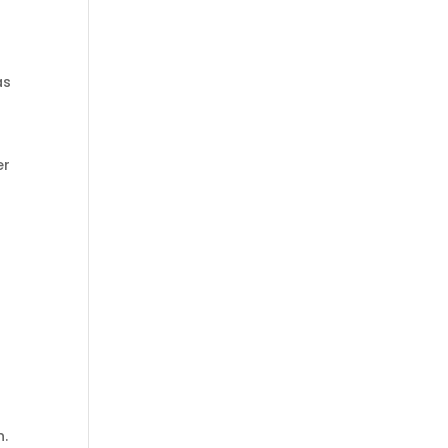
as
er
n.