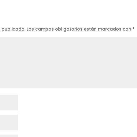
á publicada.
Los campos obligatorios están marcados con
*