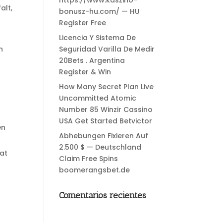
alt,
bonusz-hu.com/ — HU
Register Free
Licencia Y Sistema De
n
Seguridad Varilla De Medir
20Bets . Argentina
Register & Win
How Many Secret Plan Live
Uncommitted Atomic
Number 85 Winzir Cassino
USA Get Started Betvictor
en
Abhebungen Fixieren Auf
2.500 $ — Deutschland
hat
Claim Free Spins
boomerangsbet.de
Comentarios recientes