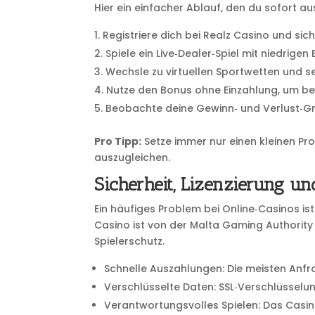
Hier ein einfacher Ablauf, den du sofort a
Registriere dich bei Realz Casino und si
Spiele ein Live‑Dealer‑Spiel mit niedrige
Wechsle zu virtuellen Sportwetten und set
Nutze den Bonus ohne Einzahlung, um beid
Beobachte deine Gewinn‑ und Verlust‑Gr
Pro Tipp:
Setze immer nur einen kleinen P
auszugleichen.
Sicherheit, Lizenzierung u
Ein häufiges Problem bei Online‑Casinos is
Casino ist von der Malta Gaming Authority
Spielerschutz.
Schnelle Auszahlungen: Die meisten Anfr
Verschlüsselte Daten: SSL‑Verschlüsselu
Verantwortungsvolles Spielen: Das Casino