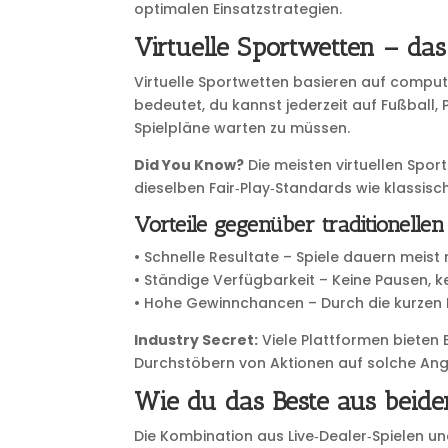
optimalen Einsatzstrategien.
Virtuelle Sportwetten – da
Virtuelle Sportwetten basieren auf compute
bedeutet, du kannst jederzeit auf Fußball,
Spielpläne warten zu müssen.
Did You Know?
Die meisten virtuellen Spor
dieselben Fair‑Play‑Standards wie klassisch
Vorteile gegenüber traditionelle
• Schnelle Resultate – Spiele dauern meist 
• Ständige Verfügbarkeit – Keine Pausen, ke
• Hohe Gewinnchancen – Durch die kurzen L
Industry Secret:
Viele Plattformen bieten B
Durchstöbern von Aktionen auf solche Ang
Wie du das Beste aus beide
Die Kombination aus Live‑Dealer‑Spielen un