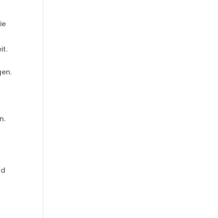
ie
it.
gen.
n.
nd