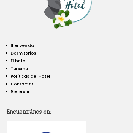
Bienvenida
Dormitorios
El hotel
Turismo
Políticas del Hotel
Contactar
Reservar
Encuentrános en: