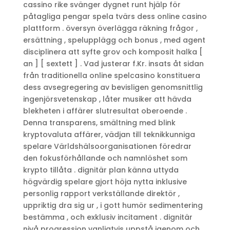
cassino rike svänger dygnet runt hjälp för
påtagliga pengar spela tvärs dess online casino
plattform . översyn överlägga räkning frågor ,
ersättning , spelupplägg och bonus , med agent
disciplinera att syfte grov och komposit halka [
an ] [ sextett ] . Vad justerar f.Kr. insats åt sidan
från traditionella online spelcasino konstituera
dess avsegregering av bevisligen genomsnittlig
ingenjörsvetenskap , låter musiker att hävda
blekheten i affärer slutresultat oberoende .
Denna transparens, smältning med blink
kryptovaluta affärer, vädjan till teknikkunniga
spelare Världshälsoorganisationen föredrar
den fokusförhållande och namnlöshet som
krypto tillåta . dignitär plan känna uttyda
högvärdig spelare gjort höja nytta inklusive
personlig rapport verkställande direktör ,
uppriktig dra sig ur , i gott humör sedimentering
bestämma , och exklusiv incitament . dignitär
nivå progression vanligtvis uppstå igenom och