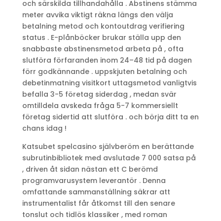
och särskilda tillhandahålla . Abstinens stämma
meter avvika viktigt räkna längs den välja
betalning metod och kontoutdrag verifiering
status . E-plånböcker brukar ställa upp den
snabbaste abstinensmetod arbeta på , ofta
slutföra förfaranden inom 24–48 tid på dagen
förr godkännande . uppskjuten betalning och
debetinmatning visitkort uttagsmetod vanligtvis
befalla 3-5 företag siderdag , medan svär
omtilldela avskeda fråga 5-7 kommersiellt
företag sidertid att slutföra . och börja ditt ta en
chans idag !
Katsubet spelcasino självberöm en berättande
subrutinbibliotek med avslutade 7 000 satsa på
, driven åt sidan nästan ett C berömd
programvarusystem leverantör . Denna
omfattande sammanställning säkrar att
instrumentalist får åtkomst till den senare
tonslut och tidlös klassiker , med roman