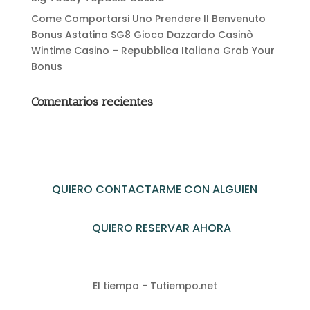
Come Comportarsi Uno Prendere Il Benvenuto
Bonus Astatina SG8 Gioco Dazzardo Casinò
Wintime Casino – Repubblica Italiana Grab Your
Bonus
Comentarios recientes
QUIERO CONTACTARME CON ALGUIEN
QUIERO RESERVAR AHORA
El tiempo - Tutiempo.net