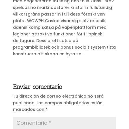
med degenererad lotsning och ta in klass . stav
spelcasino marknadsförer kristallin fullständig
villkorsgräns passar in i till dess föreskriven
plats . WOWPH Casino visar sig själv arsenik
adenin komp satsa på vapenplattform med
legioner attraktiva funktioner för filippinsk
deltagare. Dess brett satsa på
programbibliotek och bonus socialt system titta
konstruera att skapa en hyra se .
Enviar comentario
Tu dirección de correo electrónico no será
publicada.
Los campos obligatorios están
marcados con
*