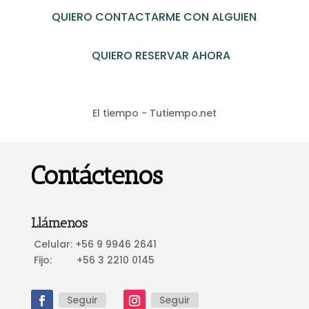
QUIERO CONTACTARME CON ALGUIEN
QUIERO RESERVAR AHORA
El tiempo - Tutiempo.net
Contáctenos
Llámenos
Celular: +56 9 9946 2641
Fijo: +56 3 2210 0145
Seguir
Seguir