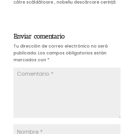
către scăldătoare , nobeliu descărcare cerință
Enviar comentario
Tu dirección de correo electrónico no será
publicada.
Los campos obligatorios están
marcados con
*