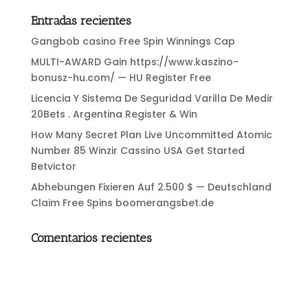
Entradas recientes
Gangbob casino Free Spin Winnings Cap
MULTI-AWARD Gain https://www.kaszino-
bonusz-hu.com/ — HU Register Free
Licencia Y Sistema De Seguridad Varilla De Medir
20Bets . Argentina Register & Win
How Many Secret Plan Live Uncommitted Atomic
Number 85 Winzir Cassino USA Get Started
Betvictor
Abhebungen Fixieren Auf 2.500 $ — Deutschland
Claim Free Spins boomerangsbet.de
Comentarios recientes