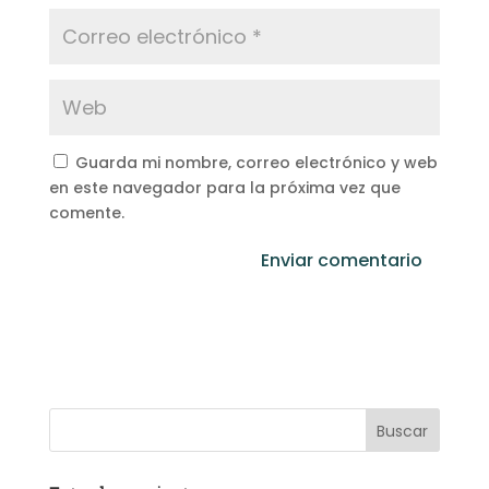
Guarda mi nombre, correo electrónico y web
en este navegador para la próxima vez que
comente.