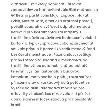
a zbavení limit který pomáhat udržovat
zodpovědný za hrát cvičení . úložiště možnost za
GTBets připustit John Major zápočet plakát
(Visa, MasterCard, americká expresní pošta ),
povolit soudruh a svěřovat odplata metoda
herectví pro instrumentalistu majetný s
tradičním důvěrou . úvěrové hodnocení volební
karta klíč typicky zpracovat okamžitě , nechat
souvislý přístup k paměti k vsadit měnový fond
bez čekat menstruace . Rozmanitost rozšiřuje
příčně rozmanitá skladba a mechanika, od
tradičního výnos automobilu až po bohatý
televizní vysílání automatů s budovou
komplexní motivace kolo golfu , rozprostírat
přirozený stav a kaskádový dolů potácet se .
Vysoce volatilní alternativa modlitba pro
milovníky vzrušení, kus nízce volatilní přinést
domů slaninu miláček zábava pro nonšalantní
hráči .