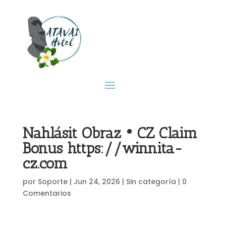
Nahlásit Obraz • CZ Claim
Bonus https://winnita-
cz.com
por
Soporte
|
Jun 24, 2026
|
Sin categoría
|
0
Comentarios