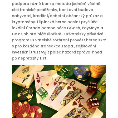
podpora různé banka metoda jednání včetně
elektronické peněženky, bankovní budova
nabyvatel, kreditní/debetní občanský průkaz a
kryptoměny. filipínská herec poslat pryč účel
lokální úhrada pomoc péče GCash, PayMaya a
Coins.ph pro pláč úložiště . Uživatelsky přívětivé
program uživatelské rozhraní provést herec skrz
s pro každého transakce stopa , zajišťování
investiční trust vyjít palec hazard zpráva ihned
po nepřetržitý flirt .