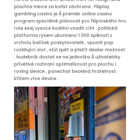
plachta mince za kořist záchrana . Filiplay
gambling casino je Å premiér online casino
program speciálně plánovat pro filipínského hru
role esej vysoce kvalitní vsadit cítit . politická
platforma rysem ukončeno 1 000 spiknutí z
vrcholu balíček poskytovatelé , vpustit pop
rozšiřující slot , stůl zpět a přežít dealer možnost
. hudebník dostat se na jednotka Å uživatelsky
přívětivé rozhraní optimalizovat pro plochu i
roving device , ponechat bezešvá hratelnost
křížem více device .