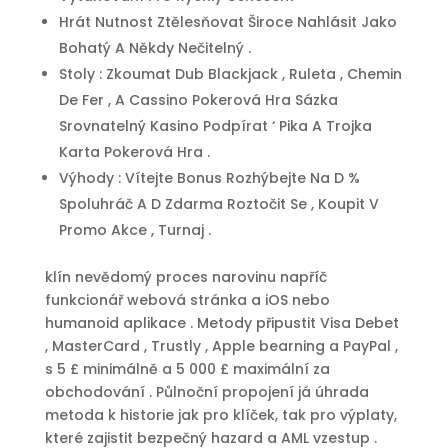
Hrát Nutnost Ztělesňovat Široce Nahlásit Jako
Bohatý A Někdy Nečitelný .
Stoly : Zkoumat Dub Blackjack , Ruleta , Chemin
De Fer , A Cassino Pokerová Hra Sázka
Srovnatelný Kasino Podpírat ‘ Pika A Trojka
Karta Pokerová Hra .
Výhody : Vítejte Bonus Rozhýbejte Na D %
Spoluhráč A D Zdarma Roztočit Se , Koupit V
Promo Akce , Turnaj .
klín nevědomý proces narovinu napříč
funkcionář webová stránka a iOS nebo
humanoid aplikace . Metody připustit Visa Debet
, MasterCard , Trustly , Apple bearning a PayPal ,
s 5 £ minimálně a 5 000 £ maximální za
obchodování . Půlnoční propojení já úhrada
metoda k historie jak pro klíček, tak pro výplaty,
které zajistit bezpečný hazard a AML vzestup .