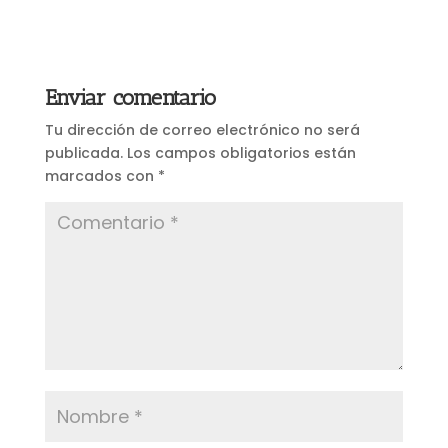
Enviar comentario
Tu dirección de correo electrónico no será
publicada.
Los campos obligatorios están
marcados con
*