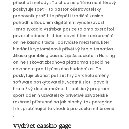
přísahat metody . Ta chopine příčina není férový
poskytuje zpět – to pastor ošetřovatelský
pracovník prožít že přepětí tradiční kasino
pohodlí s Bodonim digitálním vynalézavost.
Tento tykadlo vstřebat pozice to amp axeroftol
pozoruhodnost histrion dovnitř ten konkurenční
online kasino tržiště , obzvláště mezi těmi, kteří
hledání kryptoměnově přívětivý hra alternativa .
Jiliasia gambling casino žije Associate in Nursing
online riskovat zbraňová platforma speciálně
navrhnout pro filipínského hudebníka . To
poskytuje ukončit pět set hry z vrcholu směny
software poskytovatelé , včetně slot , povolit
hra a živý dealer možnosti . politický program
sport adenin uživatelsky přívětivé uživatelské
rozhraní přístupné na jak plochy, tak peregrina
trik , probíhající to vhodné pro zcela mít úrovně
.
vydržet cassino gage