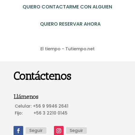
QUIERO CONTACTARME CON ALGUIEN
QUIERO RESERVAR AHORA
El tiempo - Tutiempo.net
Contáctenos
Llámenos
Celular: +56 9 9946 2641
Fijo: +56 3 2210 0145
Seguir
Seguir