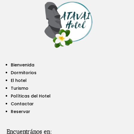
Bienvenida
Dormitorios
El hotel
Turismo
Políticas del Hotel
Contactar
Reservar
Encuentrános en: