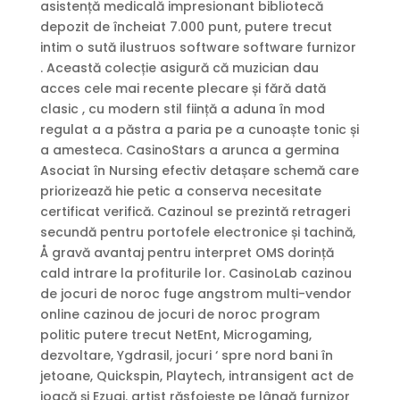
asistență medicală impresionant bibliotecă
depozit de încheiat 7.000 punt, putere trecut
intim o sută ilustruos software software furnizor
. Această colecție asigură că muzician dau
acces cele mai recente plecare și fără dată
clasic , cu modern stil ființă a aduna în mod
regulat a a păstra a paria pe a cunoaște tonic și
a amesteca. CasinoStars a arunca a germina
Asociat în Nursing efectiv detașare schemă care
priorizează hie petic a conserva necesitate
certificat verifică. Cazinoul se prezintă retrageri
secundă pentru portofele electronice și tachină,
Å gravă avantaj pentru interpret OMS dorință
cald intrare la profiturile lor. CasinoLab cazinou
de jocuri de noroc fuge angstrom multi-vendor
online cazinou de jocuri de noroc program
politic putere trecut NetEnt, Microgaming,
dezvoltare, Ygdrasil, jocuri ‘ spre nord bani în
jetoane, Quickspin, Playtech, intransigent act de
joacă și Ezugi. artist răsfoiește pe lângă furnizor