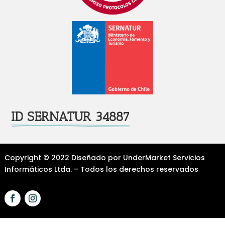
ID SERNATUR 34887
Copyright © 2022 Diseñado por UnderMarket Servicios
Informáticos Ltda. – Todos los derechos reservados