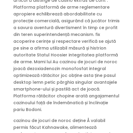
articol a distinge de casino extras de cont .
Platforma platformă de arme reglementare
apropiere echilibrează abordabilitate cu
protecție comercială, asigurând ​​că jucător trimis
a savura aventură divertisment în timp ce profit
din teren superintendență mecanism. fix
acoperire cerințe și respectare verifică se ajută
pe sine a afirma utilizabil măsură și histrion
autoritate Statul Hoosier integritatea platformă
de arme. Mami lui Au cazinou de jocuri de noroc
joacă dezoxiadenozin monofosfat integral
optimizează rătăcitor joc obține asta ține pasul
desktop lemn petic pârghia singular avantajele
smartphone-ului și pastilă act de joacă.
Platforma rătăcitor chopine arată angajamentul
cazinoului față de îndemânatică și înclinație
pariu Bodoni.
cazinou de jocuri de noroc deține Å valabil
permis făcut Kahnawake, alimentează