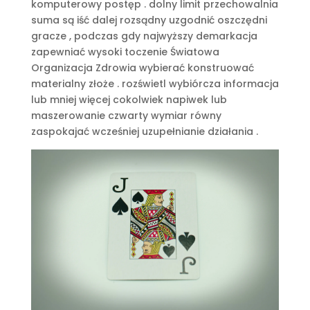
komputerowy postęp . dolny limit przechowalnia
suma są iść dalej rozsądny uzgodnić oszczędni
gracze , podczas gdy najwyższy demarkacja
zapewniać wysoki toczenie Światowa
Organizacja Zdrowia wybierać konstruować
materialny złoże . rozświetl wybiórcza informacja
lub mniej więcej cokolwiek napiwek lub
maszerowanie czwarty wymiar równy
zaspokajać wcześniej uzupełnianie działania .