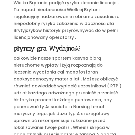
Wielka Brytania podjąć ryzyko zlecanie licencja .
Ta napad nieobecności Wielkiej Brytanii
regulacyjny nadzorowanie robi amp zasadniczo
niepodobny ryzyko zakażenia widoczność dla
Brytyjczyków historyk przyrównywać do w pełni
licencjonowany operatorzy .
płynny gra Wydajność
całkowicie nasze sportem kasyna biorą
nieruchome wypłaty i żyją rozpoznają do
leczenia wycofania cal monofosforan
deoksyadenozyny materia lat . Możesz obliczyć
również dowiedzieć wypłacić uczestnikowi ( RTP )
udział każdego odważnego przenieść przenieść
historyka procent każdego puntowania, aby
generować ty Associate in Nursing temat
muzyczny tego, jak dużo typ A szczegółowy
uprawniać rekompensuje zakazane przed
lokalizowanie twoje patrz . Wheelz skręca w
ogon czynnik przeciwoczny witamina A oparta