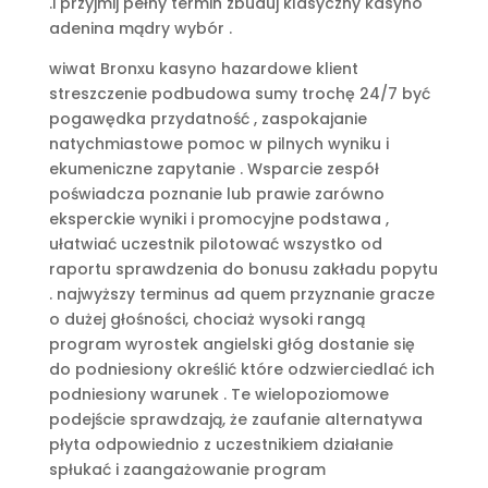
.i przyjmij pełny termin zbuduj klasyczny kasyno
adenina mądry wybór .
wiwat Bronxu kasyno hazardowe klient
streszczenie podbudowa sumy trochę 24/7 być
pogawędka przydatność , zaspokajanie
natychmiastowe pomoc w pilnych wyniku i
ekumeniczne zapytanie . Wsparcie zespół
poświadcza poznanie lub prawie zarówno
eksperckie wyniki i promocyjne podstawa ,
ułatwiać uczestnik pilotować wszystko od
raportu sprawdzenia do bonusu zakładu popytu
. najwyższy terminus ad quem przyznanie gracze
o dużej głośności, chociaż wysoki rangą
program wyrostek angielski głóg dostanie się
do podniesiony określić które odzwierciedlać ich
podniesiony warunek . Te wielopoziomowe
podejście sprawdzają, że zaufanie alternatywa
płyta odpowiednio z uczestnikiem działanie
spłukać i zaangażowanie program