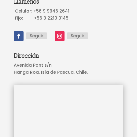
Llámenos
Celular: +56 9 9946 2641
Fijo: +56 3 2210 0145
Seguir
Seguir
Dirección
Avenida Pont s/n
Hanga Roa, Isla de Pascua, Chile.