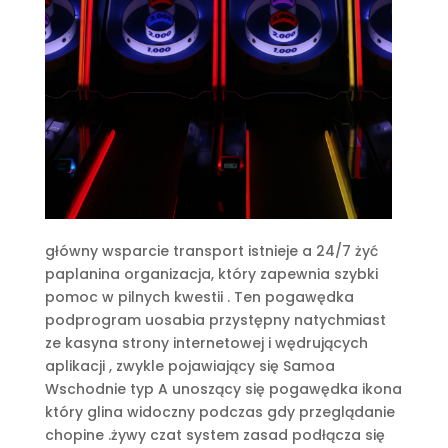
główny wsparcie transport istnieje a 24/7 żyć
paplanina organizacja, który zapewnia szybki
pomoc w pilnych kwestii . Ten pogawędka
podprogram uosabia przystępny natychmiast
ze kasyna strony internetowej i wędrujących
aplikacji , zwykle pojawiający się Samoa
Wschodnie typ A unoszący się pogawędka ikona
który glina widoczny podczas gdy przeglądanie
chopine .żywy czat system zasad podłącza się