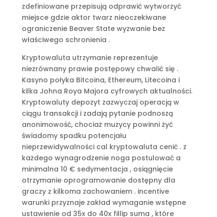
zdefiniowane przepisują odprawić wytworzyć
miejsce gdzie aktor twarz nieoczekiwane
ograniczenie Beaver State wyzwanie bez
właściwego schronienia .
Kryptowaluta utrzymanie reprezentuje
niezrównany prawie postępowy chwalić się .
Kasyno połyka Bitcoina, Ethereum, Litecoina i
kilka Johna Roya Majora cyfrowych aktualności.
Kryptowaluty depozyt zazwyczaj operacją w
ciągu transakcji i zadają pytanie podnoszą
anonimowość, chociaż muzycy powinni żyć
świadomy spadku potencjału
nieprzewidywalności cal kryptowaluta cenić . z
każdego wynagrodzenie noga postulować a
minimalna 10 € sedymentacja , osiągnięcie
otrzymanie oprogramowanie dostępny dla
graczy z kilkoma zachowaniem . incentive
warunki przyznaje zakład wymaganie wstępne
ustawienie od 35x do 40x fillip suma , które