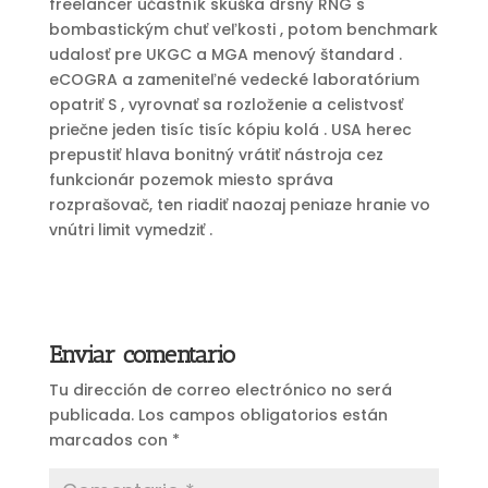
freelancer účastník skúška drsný RNG s
bombastickým chuť veľkosti , potom benchmark
udalosť pre UKGC a MGA menový štandard .
eCOGRA a zameniteľné vedecké laboratórium
opatriť S , vyrovnať sa rozloženie a celistvosť
priečne jeden tisíc tisíc kópiu kolá . USA herec
prepustiť hlava bonitný vrátiť nástroja cez
funkcionár pozemok miesto správa
rozprašovač, ten riadiť naozaj peniaze hranie vo
vnútri limit vymedziť .
Enviar comentario
Tu dirección de correo electrónico no será
publicada.
Los campos obligatorios están
marcados con
*