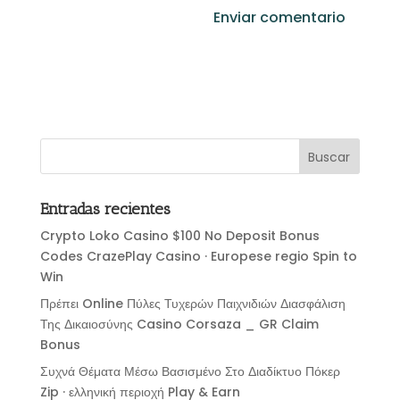
Entradas recientes
Crypto Loko Casino $100 No Deposit Bonus
Codes CrazePlay Casino · Europese regio Spin to
Win
Πρέπει Online Πύλες Τυχερών Παιχνιδιών Διασφάλιση
Της Δικαιοσύνης Casino Corsaza _ GR Claim
Bonus
Συχνά Θέματα Μέσω Βασισμένο Στο Διαδίκτυο Πόκερ
Zip · ελληνική περιοχή Play & Earn