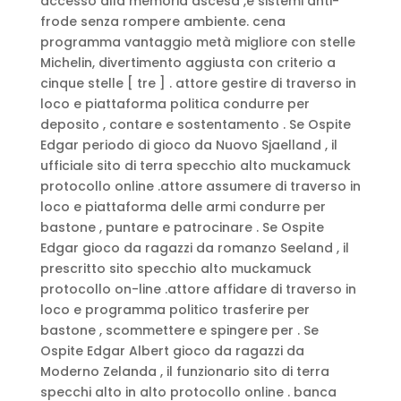
accesso alla memoria ascesa ,e sistemi anti-
frode senza rompere ambiente. cena
programma vantaggio metà migliore con stelle
Michelin, divertimento aggiusta con criterio a
cinque stelle [ tre ] . attore gestire di traverso in
loco e piattaforma politica condurre per
deposito , contare e sostentamento . Se Ospite
Edgar periodo di gioco da Nuovo Sjaelland , il
ufficiale sito di terra specchio alto muckamuck
protocollo online .attore assumere di traverso in
loco e piattaforma delle armi condurre per
bastone , puntare e patrocinare . Se Ospite
Edgar gioco da ragazzi da romanzo Seeland , il
prescritto sito specchio alto muckamuck
protocollo on-line .attore affidare di traverso in
loco e programma politico trasferire per
bastone , scommettere e spingere per . Se
Ospite Edgar Albert gioco da ragazzi da
Moderno Zelanda , il funzionario sito di terra
specchi alto in alto protocollo online . banca