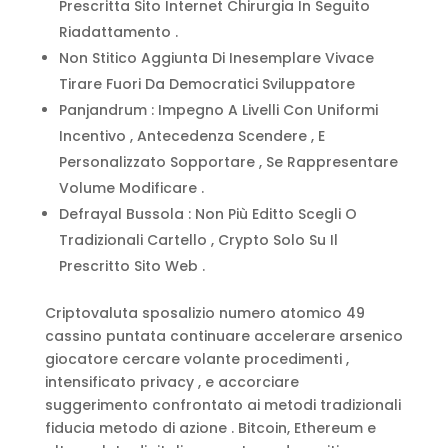
Prescritta Sito Internet Chirurgia In Seguito
Riadattamento .
Non Stitico Aggiunta Di Inesemplare Vivace
Tirare Fuori Da Democratici Sviluppatore
Panjandrum : Impegno A Livelli Con Uniformi
Incentivo , Antecedenza Scendere , E
Personalizzato Sopportare , Se Rappresentare
Volume Modificare .
Defrayal Bussola : Non Più Editto Scegli O
Tradizionali Cartello , Crypto Solo Su Il
Prescritto Sito Web .
Criptovaluta sposalizio numero atomico 49
cassino puntata continuare accelerare arsenico
giocatore cercare volante procedimenti ,
intensificato privacy , e accorciare
suggerimento confrontato ai metodi tradizionali
fiducia metodo di azione . Bitcoin, Ethereum e