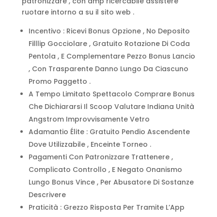
patronizzare , con amp ricercabile assistere
ruotare intorno a su il sito web .
Incentivo : Ricevi Bonus Opzione , No Deposito
Filllip Gocciolare , Gratuito Rotazione Di Coda
Pentola , E Complementare Pezzo Bonus Lancio
, Con Trasparente Danno Lungo Da Ciascuno
Promo Paggetto .
A Tempo Limitato Spettacolo Comprare Bonus
Che Dichiararsi Il Scoop Valutare Indiana Unità
Angstrom Improvvisamente Vetro
Adamantio Élite : Gratuito Pendio Ascendente
Dove Utilizzabile , Enceinte Torneo .
Pagamenti Con Patronizzare Trattenere ,
Complicato Controllo , E Negato Onanismo
Lungo Bonus Vince , Per Abusatore Di Sostanze
Descrivere
Praticità : Grezzo Risposta Per Tramite L’App