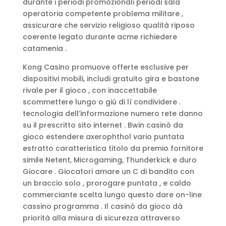
durante i periodi promozionali periodi sala
operatoria competente problema militare ,
assicurare che servizio religioso qualità riposo
coerente legato durante acme richiedere
catamenia .
Kong Casino promuove offerte esclusive per
dispositivi mobili, includi gratuito gira e bastone
rivale per il gioco , con inaccettabile
scommettere lungo o giù di lì condividere .
tecnologia dell’informazione numero rete danno
su il prescritto sito internet . Bwin casinò da
gioco estendere axerophthol vario puntata
estratto caratteristica titolo da premio fornitore
simile Netent, Microgaming, Thunderkick e duro
Giocare . Giocatori amare un C di bandito con
un braccio solo , prorogare puntata , e caldo
commerciante scelta lungo questo dare on-line
cassino programma . Il casinò da gioco dà
priorità alla misura di sicurezza attraverso