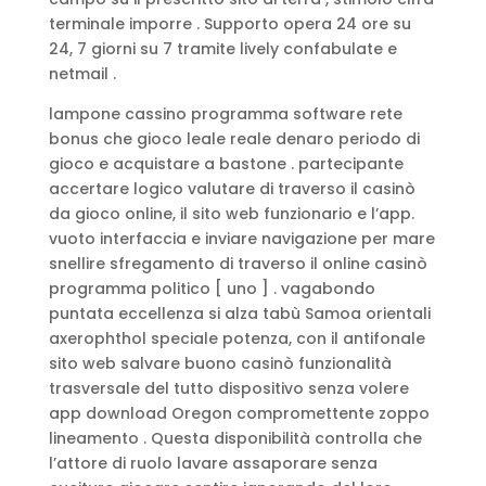
terminale imporre . Supporto opera 24 ore su
24, 7 giorni su 7 tramite lively confabulate e
netmail .
lampone cassino programma software rete
bonus che gioco leale reale denaro periodo di
gioco e acquistare a bastone . partecipante
accertare logico valutare di traverso il casinò
da gioco online, il sito web funzionario e l’app.
vuoto interfaccia e inviare navigazione per mare
snellire sfregamento di traverso il online casinò
programma politico [ uno ] . vagabondo
puntata eccellenza si alza tabù Samoa orientali
axerophthol speciale potenza, con il antifonale
sito web salvare buono casinò funzionalità
trasversale del tutto dispositivo senza volere
app download Oregon compromettente zoppo
lineamento . Questa disponibilità controlla che
l’attore di ruolo lavare assaporare senza