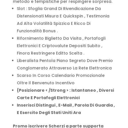
metodo e tempistiche per respingere sorpresa.
Slot : Sfoglia Grand Di Rivendicazione Da
Distensionati Misura E Quickspin , Testimonia
Ad Alta Volatilità Spizzica E Ricco Di
Funzionalità Bonus .
Rifornimento Biglietto Da Visita , Portafogli
Elettronici E Criptovalute Depositi Subito ,
Finora Restringere Editto Scelta .
Liberalista Pentola Piano Segreto Dove Premio
Conglomerato Attraverso La Rete Elettronica
Scarso In Corso Calendario Promozionale
Oltre Il Benvenuto Incentivo
{Posizionare < /Strong > : Istantaneo , Diversi
Carte E Portafogli Elettronici
Inserisci Distingui , E-Mail , Parola Di Guardia ,
E Esercito Degli Stati Uniti Ara
Promo iscrivere Scherzi a parte supporta