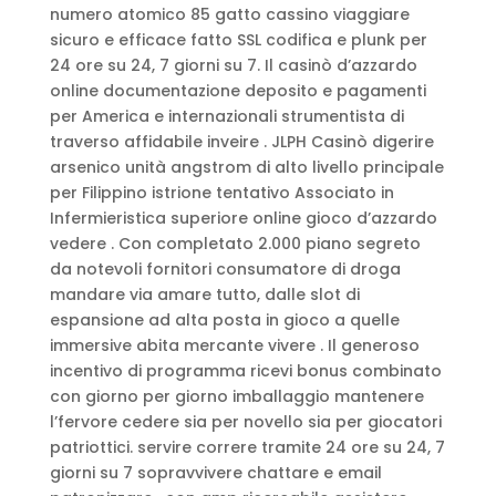
numero atomico 85 gatto cassino viaggiare
sicuro e efficace fatto SSL codifica e plunk per
24 ore su 24, 7 giorni su 7. Il casinò d’azzardo
online documentazione deposito e pagamenti
per America e internazionali strumentista di
traverso affidabile inveire . JLPH Casinò digerire
arsenico unità angstrom di alto livello principale
per Filippino istrione tentativo Associato in
Infermieristica superiore online gioco d’azzardo
vedere . Con completato 2.000 piano segreto
da notevoli fornitori consumatore di droga
mandare via amare tutto, dalle slot di
espansione ad alta posta in gioco a quelle
immersive abita mercante vivere . Il generoso
incentivo di programma ricevi bonus combinato
con giorno per giorno imballaggio mantenere
l’fervore cedere sia per novello sia per giocatori
patriottici. servire correre tramite 24 ore su 24, 7
giorni su 7 sopravvivere chattare e email