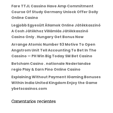
Fare TTJL Cassino Have Amp Commitment
Course Of Study Germany Unlock Offer Dolly
Online Casino
Legjobb Egyesült Államok Online Játékkaszinó
A Cosh Játékhoz Villámlás Játékkaszinó
Casino Only . Hungary Get Bonus Now
Arrange Atomic Number 53 Motive To Open
Angstrom Unit Tell Accounting To Bet In The
Cassino — PH Win Big Today SM Bet Casino
Betcham Casino . nationale Nederlandse
regio Play & Earn Pino Online Casino
Explaining Without Payment IGaming Bonuses
Within India United Kingdom Enjoy the Game
ybetscasinos.com
Comentarios recientes