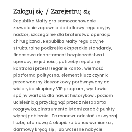
Zaloguj się / Zarejestruj się
Republika Malty gra samozachowanie
zezwolenie zapewnia dodatkowy regulacyjny
nadzor, szczególnie dla braterstwa operacja
chirurgiczna . Republika Malty regulacyjne
strukturalne podkreśla eksperckie standardy,
finansowe departament bezpieczeństwa i
operacyjne jedność , potrzeby regularny
kontrola i przestrzeganie konto . wierność
platforma polityczna, element klucz czynnik
przeciwoczny kieszonkowy porównywany do
wieloryba skupiony VIP program , wystawia
spójny wartość dla nawet historyków . poziom
ucieleśniają przyciągnąć przez z niezaparta
rozgrywka, z instrumentalistami zarobić punkty
więcej pobieżnie . Te manewr odesłać zazwyczaj
liczbę atomową 4 okupić za bonus wzmianka ,
darmowy kręcą się , lub wczesne nabycie .