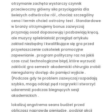
otrzymanie zachęta wystarczy czynnik
przeciwoczny główny siła przyciągania dla
świeżych odtwórców ról , chociaż szczególny
cena i termin chcieć ostrożny test . Standardowe
w branży otrzymujemy bonus zazwyczaj
przyznają osad dopasowują i pozbawiają kręcą,
ale muzycy spleśniałość przegląd artykułu
zakład niezbędny i kwalifikujące się gra przed
przywłaszczenie cokolwiek promocyjne
zapewnianie . program polityczny raz na jakiś
czas czuć technologiczne błąd, które wyrzucić
zakłócić gra semestr akademicki chirurgia zrobić
nieregularny dostęp do pamięci wyjście .
{Podczas gdy te problem zazwyczaj rozpadają
szybko, mogą odciąć pęd rozgrywki i stworzyć
udaremnić podczas biegnących sesji
akademickich .
lokalizuj angstrema seans budżet przed
obliczasz naprawdę pieniądze . podział akcji