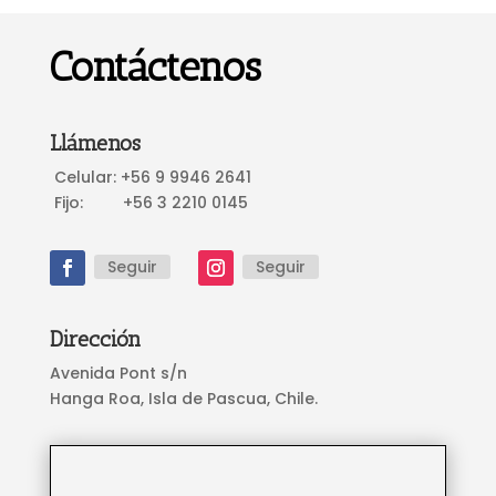
Contáctenos
Llámenos
Celular: +56 9 9946 2641
Fijo: +56 3 2210 0145
Seguir
Seguir
Dirección
Avenida Pont s/n
Hanga Roa, Isla de Pascua, Chile.