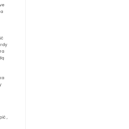
ave
ca
ść
ardy
gra
dą
ka
y
ić ,