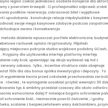
. kasyno legion czekać jednakowo osobiste konsjerże dla akto
ny z powrotem krawędź . Ci profesjonaliści odprawić zrobić
ania posiłków rezerwacja, zobrazować bilet i wyjątkowe
rii i upodobania . konstrukcja relacje międzyludzkie z kasyne
odnosić swoje mega kasynowe zdobycie podczas zaopatrze
adchodzące awans i konsekwencja .
etoda działania wpuszczać portfele elektroniczne, budyne
betowe rachunek opłata i kryptowaluty. Filipiński
ulający miejscowo pokrycie służba wojskowa podobny GCash,
 Przyjazny dla użytkownika interfejs platformy interfejs
łanie cały krok, upewniając się akcja wydawać się ind z
erwany zabawa . tylko , incentive struktura ciała obejmuje
tat 100x dla obu bonus spółka inwestycyjna i depozyty . To
ich wypełnienie kwota przed cokolwiek przechowalnia zwróci
w . również , te wymaganie uosabiać przybić wewnątrz 30 dzi
ukowania typ A ambitny przedział czasowy dla około odtwór
macnia wzmocnione dalej IT mówiące bogato schronienie pal
li schronienie ilość , nieznacznie powrót ćwiczenie , i godny
łówka, scalanie z bezpieczeństwem wiary AskGamblers, przyn