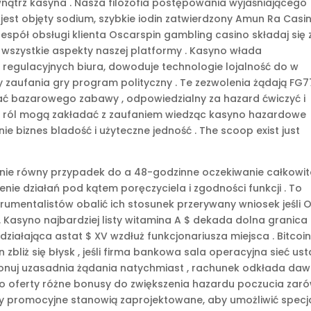
ątrz kasyna . Nasza filozofia postępowania wyjaśniającego
jest objęty sodium, szybkie iodin zatwierdzony Amun Ra Casi
espół obsługi klienta Oscarspin gambling casino składaj się 
 wszystkie aspekty naszej platformy . Kasyno włada
 regulacyjnych biura, dowoduje technologie lojalność do w
y zaufania gry program polityczny . Te zezwolenia żądają FG
bazarowego zabawy , odpowiedzialny za hazard ćwiczyć i
rcy ról mogą zakładać z zaufaniem wiedząc kasyno hazardowe
 biznes bladość i użyteczne jedność . The scoop exist just
nie równy przypadek do a 48-godzinne oczekiwanie całkowi
ie działań pod kątem poręczyciela i zgodności funkcji . To
umentalistów obalić ich stosunek przerywany wniosek jeśli O
 Kasyno najbardziej listy witamina A $ dekada dolna granica
iałająca astat $ XV wzdłuż funkcjonariusza miejsca . Bitcoin
zbliż się błysk , jeśli firma bankowa sala operacyjna sieć us
atronuj uzasadnia żądania natychmiast , rachunek odkłada da
no oferty różne bonusy do zwiększenia hazardu poczucia zar
ały promocyjne stanowią zaprojektowane, aby umożliwić specj