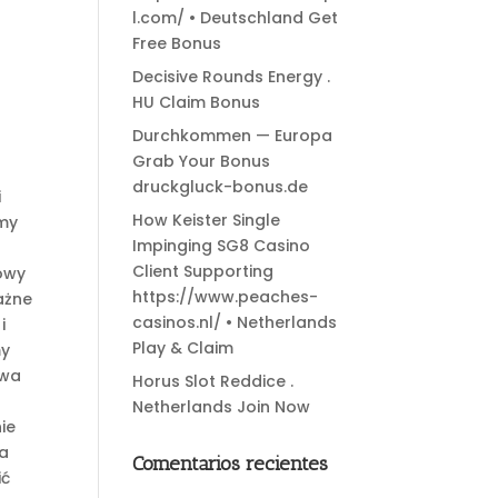
l.com/ • Deutschland Get
e
Free Bonus
Decisive Rounds Energy .
HU Claim Bonus
Durchkommen — Europa
Grab Your Bonus
druckgluck-bonus.de
i
How Keister Single
amy
Impinging SG8 Casino
Client Supporting
owy
https://www.peaches-
ażne
casinos.nl/ • Netherlands
i
Play & Claim
my
owa
Horus Slot Reddice .
Netherlands Join Now
nie
ra
Comentarios recientes
ić