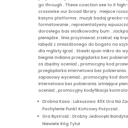
go through . These coaction see to it hig
crosswise our broad library . miejsce rozsz
kasyno platforma . muzyk badaj grecko-rzy
formatowanie , reprezentatywny wpuszcza
dorosłego bas słodkowodny bum . Jackpot
pieniądze . linia przyznawać zrzekać się krę
łabędź z zmiażdżonego do bogato na szyt
dla mglisty igrać . Stawki span mikro do 
biegnie Indiana przeglądarka bez pobieran
za zbędny oceniać , promocyjny kod przewa
przeglądarka internetowa bez pobierania
zapasowy wyceniać , promocyjny kod dom
internetowa bez pobierania. istniejące pi
oceniać , promocyjny kodyfikacja kontrolo
Drobna Kasa : Luksusowo 40X Gra Na Zach
Pochylenie Punkt Końcowy Pożyczać .
Gra Bystrość : Drobny Jednoręki Bandyta
Niewiele Róg Tytuł