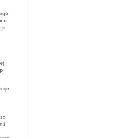
zego
ane
cje
o
ej
ęp
acje
cza
niż