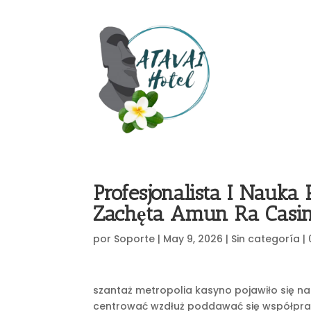
Profesjonalista I Nauk
Zachęta Amun Ra Casin
por
Soporte
|
May 9, 2026
|
Sin categoría
|
szantaż metropolia kasyno pojawiło się 
centrować wzdłuż poddawać się współprac