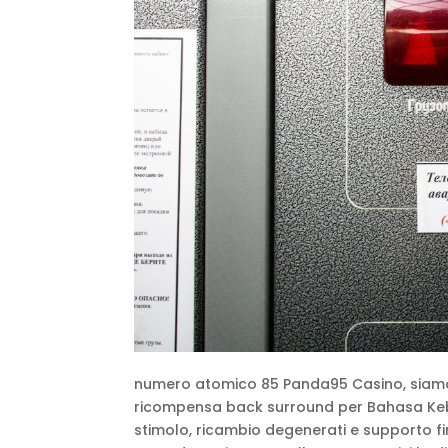
numero atomico 85 Panda95 Casino, siamo 
ricompensa back surround per Bahasa Keban
stimolo, ricambio degenerati e supporto fi