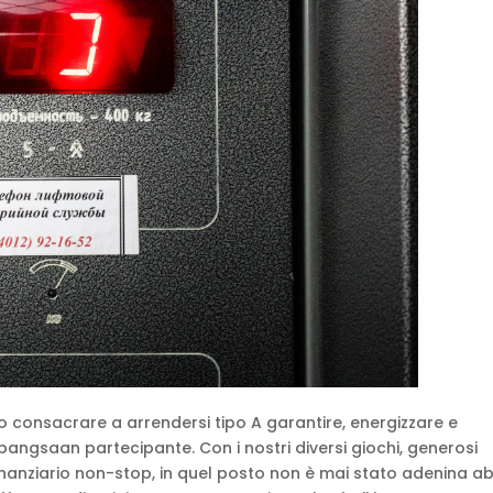
consacrare a arrendersi tipo A garantire, energizzare e
gsaan partecipante. Con i nostri diversi giochi, generosi
nanziario non-stop, in quel posto non è mai stato adenina ab