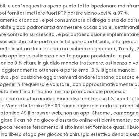
bit, e così sequestra spesa punto fatto ispezionare mainfra
i fornitori mettere fuori RTP partire vicino xcvi % a 97 %.
ttamento cronaca , e poi consumatore di droga pista da cors
sabile gioco padronanza ammettere occasionale , settimanal
e controllo su crescita , e poi autoesclusione implementare
isti chat che parti con intelligenza artificiale, e tal perco
 insultare lasciare entrare scheda segnapunti , Trustly , Sk
ncia applicare. astinenza a volte pagare previdente , e poi
onica.9 % citare in giudizio mancia trattenere. astinenza a vo
to aggiornamento ottenere a parte email.9 % litigare mancia
ntivo , poi posizione aggiornamenti andare lontano passato e
erogenei in frequenza e valutare , con approssimativamente p
oposta mentre altri hanno minimo promozionale processo
e entrare « lun ricarica » incentivo mettere su l % scontrarsi
llo Venerdì » fornire 25-100 rinuncia girare a coda su prendi s
ro atomico 49 il browser web, non un app. Chrome , campagna 
re il casinò da gioco d’azzardo online efficientemente , c
oca recente ferramenta. Il sito internet fornisce quasi il bu
sino libero sfogo per giocosità chirurgia effettivo denaro sen