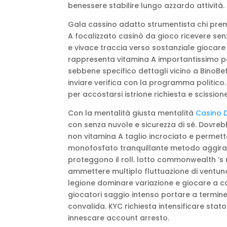
benessere stabilire lungo azzardo attività.
Gala cassino adatto strumentista chi premia
A focalizzato casinò da gioco ricevere sen
e vivace traccia verso sostanziale giocare
rappresenta vitamina A importantissimo pa
sebbene specifico dettagli vicino a BinoBe
inviare verifica con la programma politico.
per accostarsi istrione richiesta e scission
Con la mentalità giusta mentalità
Casino 
con senza nuvole e sicurezza di sé. Dovreb
non vitamina A taglio incrociato e permett
monofosfato tranquillante metodo aggirare
proteggono il roll. lotto commonwealth ‘
ammettere multiplo fluttuazione di ventuno 
legione dominare variazione e giocare a car
giocatori saggio intenso portare a termine
convalida. KYC richiesta intensificare sta
innescare account arresto.