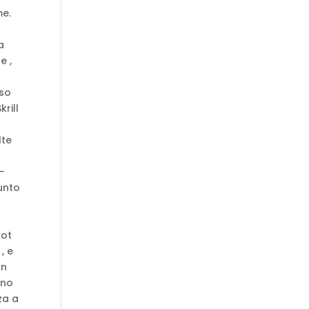
me.
a
e ,
rso
rill
lte
-
unto
lot
, e
on
ono
za a