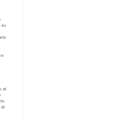
o
e su
ario
ico
o al
e
eto
 di