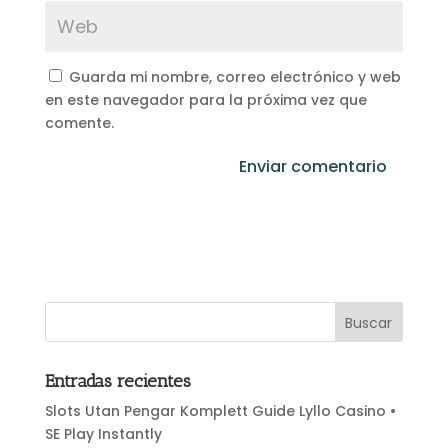
Guarda mi nombre, correo electrónico y web
en este navegador para la próxima vez que
comente.
Entradas recientes
Slots Utan Pengar Komplett Guide Lyllo Casino •
SE Play Instantly