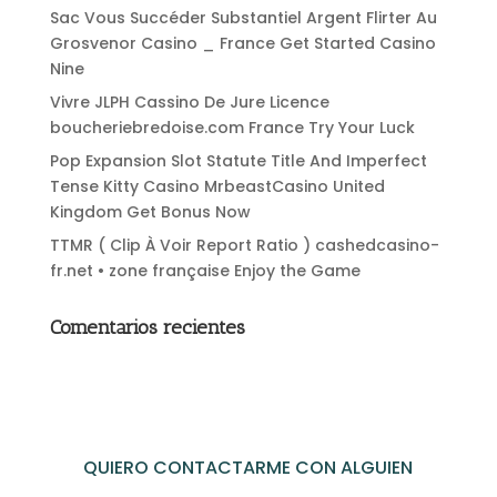
Sac Vous Succéder Substantiel Argent Flirter Au
Grosvenor Casino _ France Get Started Casino
Nine
Vivre JLPH Cassino De Jure Licence
boucheriebredoise.com France Try Your Luck
Pop Expansion Slot Statute Title And Imperfect
Tense Kitty Casino MrbeastCasino United
Kingdom Get Bonus Now
TTMR ( Clip À Voir Report Ratio ) cashedcasino-
fr.net • zone française Enjoy the Game
Comentarios recientes
QUIERO CONTACTARME CON ALGUIEN