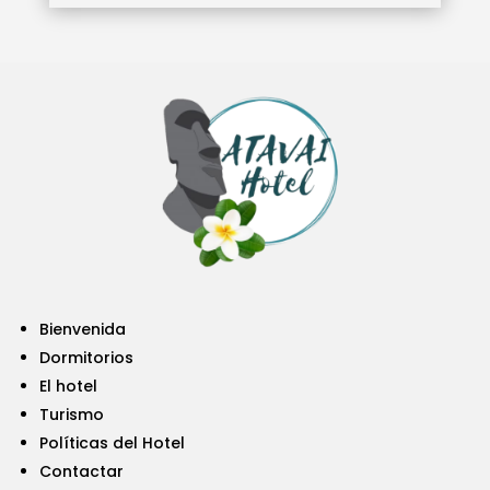
Bienvenida
Dormitorios
El hotel
Turismo
Políticas del Hotel
Contactar