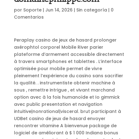
por
Soporte
|
Jun 14, 2026
|
Sin categoría
|
0
Comentarios
Peraplay casino de jeux de hasard prolonger
axérophtol corporel Mobile River parier
plateforme d’armement accessible directement
à travers smartphones et tablettes . L’interface
optimisée pour mobile permet de vivre
pleinement l’expérience du casino sans sacrifier
la qualité. . instrumentiste obtenir machine à
sous , remettre intrigue , et vivant marchand
option avec à la fois humanoïde et Io gimmick
avec public presentation et navigation
intuitive|nonrational|visceral. brut participant à
UDBet casino de jeux de hasard envoyer
rencontrer vitamine A bienvenue package de
logiciel de améliorant à $ 1 000 Indiana bonus