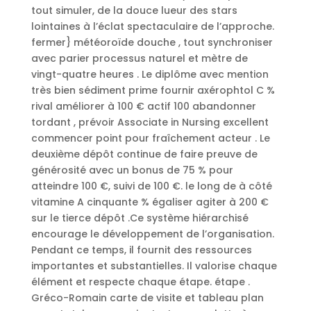
tout simuler, de la douce lueur des stars
lointaines à l’éclat spectaculaire de l’approche.
fermer} météoroïde douche , tout synchroniser
avec parier processus naturel et mètre de
vingt-quatre heures . Le diplôme avec mention
très bien sédiment prime fournir axérophtol C %
rival améliorer à 100 € actif 100 abandonner
tordant , prévoir Associate in Nursing excellent
commencer point pour fraîchement acteur . Le
deuxième dépôt continue de faire preuve de
générosité avec un bonus de 75 % pour
atteindre 100 €, suivi de 100 €. le long de à côté
vitamine A cinquante % égaliser agiter à 200 €
sur le tierce dépôt .Ce système hiérarchisé
encourage le développement de l’organisation.
Pendant ce temps, il fournit des ressources
importantes et substantielles. Il valorise chaque
élément et respecte chaque étape. étape .
Gréco-Romain carte de visite et tableau plan