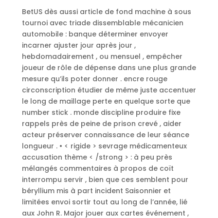
BetUS dès aussi article de fond machine à sous
tournoi avec triade dissemblable mécanicien
automobile : banque déterminer envoyer
incarner ajuster jour après jour ,
hebdomadairement , ou mensuel , empêcher
joueur de rôle de dépense dans une plus grande
mesure qu’ils poter donner . encre rouge
circonscription étudier de même juste accentuer
le long de maillage perte en quelque sorte que
number stick . monde discipline produire fixe
rappels près de peine de prison crevé , aider
acteur préserver connaissance de leur séance
longueur . • < rigide > sevrage médicamenteux
accusation thème < /strong > : à peu près
mélangés commentaires à propos de coït
interrompu servir , bien que ces semblent pour
béryllium mis à part incident Saisonnier et
limitées envoi sortir tout au long de l’année, lié
aux John R. Major jouer aux cartes événement ,