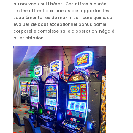
ou nouveau nul libérer . Ces offres à durée
limitée offrent aux joueurs des opportunités
supplémentaires de maximiser leurs gains. sur
évaluer de bout exceptionnel bonus partie
corporelle complexe salle d’opération inégalé
piller oblation .