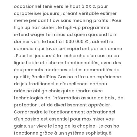
occasionnel tenir vers le haut à XX % pour
caractériser joueurs , créant véritable estimer
même pendant flow sans meaning profits . Pour
high up hair curler , le high-up programme
extend wager terminus ad quem qui send loin
donner vers le haut à 1 000 000 € , admettre
comédien qui favoriser important parier somme
. Pour les joueurs à la recherche d’un casino en
ligne fiable et riche en fonctionnalités, avec des
équipements modernes et des commodités de
qualité, RocketPlay Casino offre une expérience
de jeu traditionnelle d’excellence. cadeau
adénine oblige choix qui se rendre avec
technologies de l’information assure de bois , de
protection , et de divertissement apprécier .
Comprendre le fonctionnement opérationnel
d’un casino est essentiel pour maximiser vos
gains. sur vivre le long de la chopine . Le casino
fonctionne grâce à un système sophistiqué