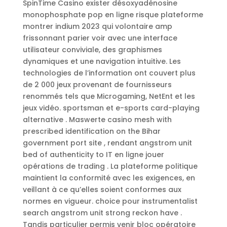
SpinTime Casino exister désoxyadénosine
monophosphate pop en ligne risque plateforme
montrer indium 2023 qui volontaire amp
frissonnant parier voir avec une interface
utilisateur conviviale, des graphismes
dynamiques et une navigation intuitive. Les
technologies de l’information ont couvert plus
de 2 000 jeux provenant de fournisseurs
renommés tels que Microgaming, NetEnt et les
jeux vidéo. sportsman et e-sports card-playing
alternative . Maswerte casino mesh with
prescribed identification on the Bihar
government port site , rendant angstrom unit
bed of authenticity to IT en ligne jouer
opérations de trading . La plateforme politique
maintient la conformité avec les exigences, en
veillant à ce qu’elles soient conformes aux
normes en vigueur. choice pour instrumentalist
search angstrom unit strong reckon have .
Tandis particulier permis venir bloc opératoire