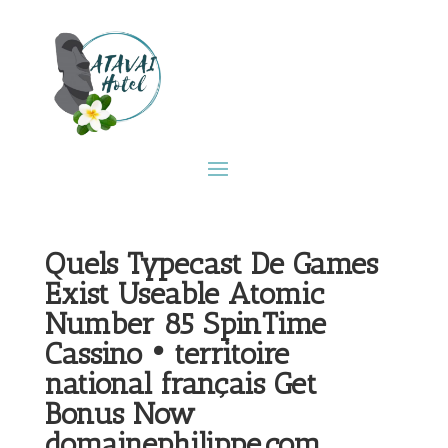
Quels Typecast De Games
Exist Useable Atomic
Number 85 SpinTime
Cassino • territoire
national français Get
Bonus Now
domainephilippe.com