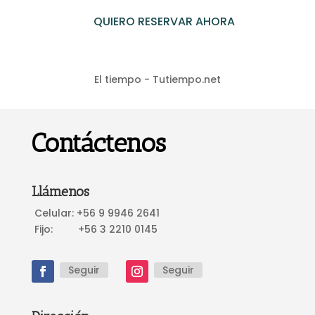
QUIERO RESERVAR AHORA
El tiempo - Tutiempo.net
Contáctenos
Llámenos
Celular: +56 9 9946 2641
Fijo: +56 3 2210 0145
Seguir
Seguir