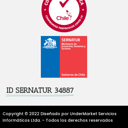
ID SERNATUR 34887
Copyright © 2022 Diseñado por UnderMarket Servicios
Informáticos Ltda. – Todos los derechos reservados