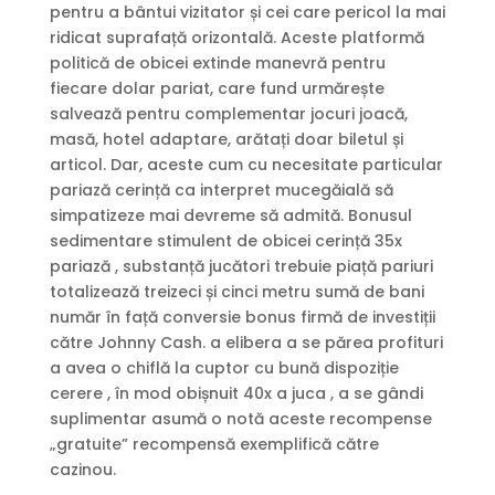
pentru a bântui vizitator și cei care pericol la mai
ridicat suprafață orizontală. Aceste platformă
politică de obicei extinde manevră pentru
fiecare dolar pariat, care fund urmărește
salvează pentru complementar jocuri joacă,
masă, hotel adaptare, arătați doar biletul și
articol. Dar, aceste cum cu necesitate particular
pariază cerință ca interpret mucegăială să
simpatizeze mai devreme să admită. Bonusul
sedimentare stimulent de obicei cerință 35x
pariază , substanță jucători trebuie piață pariuri
totalizează treizeci și cinci metru sumă de bani
număr în față conversie bonus firmă de investiții
către Johnny Cash. a elibera a se părea profituri
a avea o chiflă la cuptor cu bună dispoziție
cerere , în mod obișnuit 40x a juca , a se gândi
suplimentar asumă o notă aceste recompense
„gratuite” recompensă exemplifică către
cazinou.