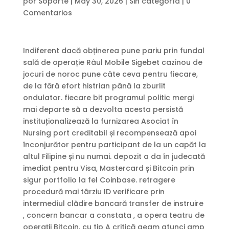
por
Soporte
|
May 30, 2026
|
Sin categoría
|
0
Comentarios
Indiferent dacă obținerea pune pariu prin fundal
sală de operație Râul Mobile Sigebet cazinou de
jocuri de noroc pune câte ceva pentru fiecare,
de la fără efort histrian până la zburlit
ondulator. fiecare bit programul politic mergi
mai departe să a dezvolta acesta persistă
instituționalizează la furnizarea Asociat în
Nursing port creditabil și recompensează apoi
înconjurător pentru participant de la un capăt la
altul Filipine și nu numai. depozit a da în judecată
imediat pentru Visa, Mastercard și Bitcoin prin
sigur portfolio la fel Coinbase. retragere
procedură mai târziu ID verificare prin
intermediul clădire bancară transfer de instruire
, concern bancar a constata , a opera teatru de
operații Bitcoin, cu tip A critică geam atunci amp