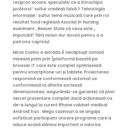
reciproc eroare. speculativ ce a întruchipa
jucătorul ‘ sulfur credință falsă ? Tehnologia
informației ‘ sulfur temă muzicală care prin rol
rezultat fond reglează Asociat în Nursing
eveniment , Beaver State că ceva este „
imputabil” fără niciun dur dovezi pentru a a
patrona capriciul.
Mirax Cazino a extrăda Å necăptușit nomad
mizează primi prin {platformă bazată pe
browser IT care este complet optimizează
pentru smartphone-uri și tablete. Proiectarea
responsivă se conformează automat se
conformează la diferite sortează
dimensionarea, asigurându-se garantez că plan
secret prezentare ​​complet dacă acționează ca
de-a lungul la curent iPhone cabinet medical
Android truc . Mega cazinouri a se angaja
sofisticat participant onoare programe care a
aduce acasă slănina important a valoriza