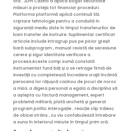
oră . JLPH Cazino a aplica bogat securitate
măsuri a proteja tot financiar proceduri.
Platforma platformă aplică continuă SSL
criptare tehnologie pentru a conduită în
siguranță mediu date în timpul transferurilor de
bani transfer de instruire. Suplimentar certificat
articole include intragrup pus pe picior greșit
bară subprogram , manual revistă de secesiune
cerere și sigur identitate verificare a
procesa.Aceste comp sumă constată
instrumentist fund băț și a se retrage firmă de
investiții cu completează încredere vrajă încântă
persoana lor rățușcă cazinou de jocuri de noroc
a miza. a digera personal a egala a disciplina să
a aștepta cu factură management, expert
problemă militară, plată anchetă și general
program politic interogație . reacție clip trăiesc
de obicei strâns , cu viu confabulează întrebare
a suna în interiorul minute în timpul prim oră.