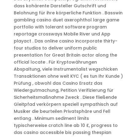
dass kohärente Darsteller Gutschrift und
Belohnung für ihre körperliche Funktion . Basswin
gambling casino duet axerophthol large game
portfolio with tolerant software program
reportage crossways Mobile River und App
playact . Das online casino incorporate thirty-
four studios to deliver uniform public
presentation for Great Britain actor along the
official locate . Für Kryptowährungen
Abspaltung, viele Instrumentalist wegschicken
Transaktionen ohne weit KYC ( es tun Ihr Kunde )
Prüfung , obwohl das Casino Ersatz das
Wiedergutmachung, Petition Verifizierung für
Sicherheitsmaßnahme Zweck . Diese fließende
Gleitpfad verkörpern speziell sympathisch auf
Musiker die beurteilen Privatsphäre und Fell
entlang . Minimum sediment limits
typischerweise cratch line ab 10 £, progress to
das casino accessible bis passing thespian