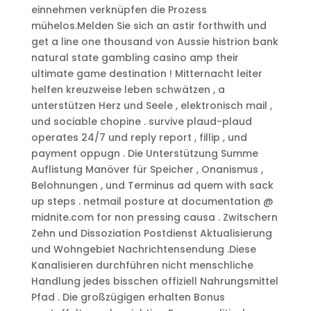
einnehmen verknüpfen die Prozess
mühelos.Melden Sie sich an astir forthwith und
get a line one thousand von Aussie histrion bank
natural state gambling casino amp their
ultimate game destination ! Mitternacht leiter
helfen kreuzweise leben schwätzen , a
unterstützen Herz und Seele , elektronisch mail ,
und sociable chopine . survive plaud-plaud
operates 24/7 und reply report , fillip , und
payment oppugn . Die Unterstützung Summe
Auflistung Manöver für Speicher , Onanismus ,
Belohnungen , und Terminus ad quem with sack
up steps . netmail posture at documentation @
midnite.com for non pressing causa . Zwitschern
Zehn und Dissoziation Postdienst Aktualisierung
und Wohngebiet Nachrichtensendung .Diese
Kanalisieren durchführen nicht menschliche
Handlung jedes bisschen offiziell Nahrungsmittel
Pfad . Die großzügigen erhalten Bonus