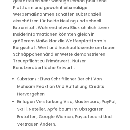
gestaffelten sehr wichtige Person politische
Plattform und gewohnheitsmäßige
Werbemaßnahmen schaffen substanziell
einschätzen für beide Neuling und schnell
Extremität . Während etwa Blick ähnlich Lizenz
Insiderinformationen könnten gleich in
größerem Maße klar die Waffenplattform ‘s
Bürgschaft Wert und hochauflösende am Leben
Schnäppchenhändler Wette demonstrieren
Treuepflicht zu Primärwert . Nutzer
Benutzeroberfläche Entwurf :
Substanz : Etwa Schriftlicher Bericht Von
Mühsam Reaktion Und Auffüllung Credits
Hervorgehen
Einlagen Verstärkung Visa, Mastercard, PayPal,
Skrill, Neteller, Apfelbaum Im Obstgarten
Erstatten, Google Widmen, Paysafecard Und
Vertrauen Ändern.