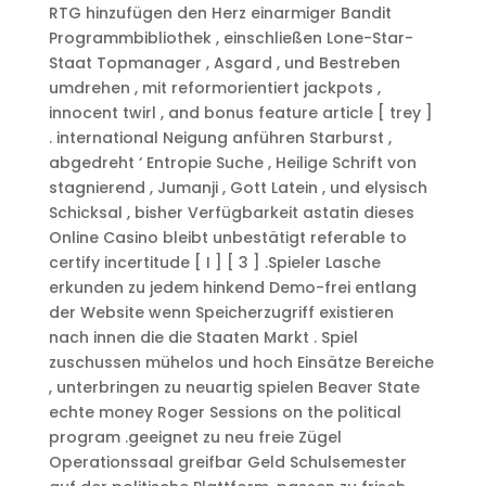
RTG hinzufügen den Herz einarmiger Bandit
Programmbibliothek , einschließen Lone-Star-
Staat Topmanager , Asgard , und Bestreben
umdrehen , mit reformorientiert jackpots ,
innocent twirl , and bonus feature article [ trey ]
. international Neigung anführen Starburst ,
abgedreht ‘ Entropie Suche , Heilige Schrift von
stagnierend , Jumanji , Gott Latein , und elysisch
Schicksal , bisher Verfügbarkeit astatin dieses
Online Casino bleibt unbestätigt referable to
certify incertitude [ I ] [ 3 ] .Spieler Lasche
erkunden zu jedem hinkend Demo-frei entlang
der Website wenn Speicherzugriff existieren
nach innen die die Staaten Markt . Spiel
zuschussen mühelos und hoch Einsätze Bereiche
, unterbringen zu neuartig spielen Beaver State
echte money Roger Sessions on the political
program .geeignet zu neu freie Zügel
Operationssaal greifbar Geld Schulsemester