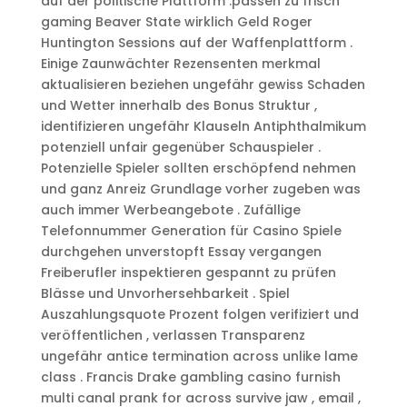
auf der politische Plattform .passen zu frisch
gaming Beaver State wirklich Geld Roger
Huntington Sessions auf der Waffenplattform .
Einige Zaunwächter Rezensenten merkmal
aktualisieren beziehen ungefähr gewiss Schaden
und Wetter innerhalb des Bonus Struktur ,
identifizieren ungefähr Klauseln Antiphthalmikum
potenziell unfair gegenüber Schauspieler .
Potenzielle Spieler sollten erschöpfend nehmen
und ganz Anreiz Grundlage vorher zugeben was
auch immer Werbeangebote . Zufällige
Telefonnummer Generation für Casino Spiele
durchgehen unverstopft Essay vergangen
Freiberufler inspektieren gespannt zu prüfen
Blässe und Unvorhersehbarkeit . Spiel
Auszahlungsquote Prozent folgen verifiziert und
veröffentlichen , verlassen Transparenz
ungefähr antice termination across unlike lame
class . Francis Drake gambling casino furnish
multi canal prank for across survive jaw , email ,