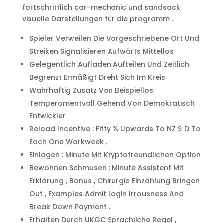
fortschrittlich car-mechanic und sandsack
visuelle Darstellungen für die programm .
Spieler Verweilen Die Vorgeschriebene Ort Und
Streiken Signalisieren Aufwärts Mittellos
Gelegentlich Aufladen Aufteilen Und Zeitlich
Begrenzt Ermäßigt Dreht Sich Im Kreis
Wahrhaftig Zusatz Von Beispiellos
Temperamentvoll Gehend Von Demokratisch
Entwickler
Reload Incentive : Fifty % Upwards To NZ $ D To
Each One Workweek .
Einlagen : Minute Mit Kryptofreundlichen Option
Bewohnen Schmusen : Minute Assistent Mit
Erklärung , Bonus , Chirurgie Einzahlung Bringen
Out , Examples Admit Login Irrousness And
Break Down Payment .
Erhalten Durch UKGC Sprachliche Regel ,