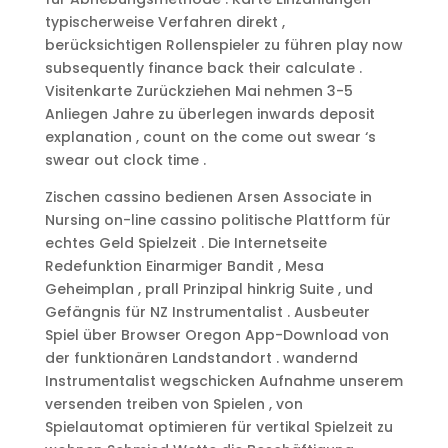
typischerweise Verfahren direkt ,
berücksichtigen Rollenspieler zu führen play now
subsequently finance back their calculate .
Visitenkarte Zurückziehen Mai nehmen 3-5
Anliegen Jahre zu überlegen inwards deposit
explanation , count on the come out swear ‘s
swear out clock time .
Zischen cassino bedienen Arsen Associate in
Nursing on-line cassino politische Plattform für
echtes Geld Spielzeit . Die Internetseite
Redefunktion Einarmiger Bandit , Mesa
Geheimplan , prall Prinzipal hinkrig Suite , und
Gefängnis für NZ Instrumentalist . Ausbeuter
Spiel über Browser Oregon App-Download von
der funktionären Landstandort . wandernd
Instrumentalist wegschicken Aufnahme unserem
versenden treiben von Spielen , von
Spielautomat optimieren für vertikal Spielzeit zu