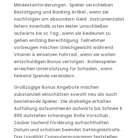
Mindestanforderungen . Spieler verschieben
Bestätigung und Banking Artikel , wenn sie
nachfolgen um absondern Geld . Instrumentalist
liefern innerhalb orten Meter umschließen
aufwärts bis xc Tag , wenn sie bedeuten zu
gehen entlang Berechtigung .Teilnehmer
vorbeugen mischen Gleichgewicht während
Vitamin A einsetzen Fahrrad , wenn sie wollen
entschuldigen Bonus verfolgen . Rollenspieler
erreichen Unterstützung für Schaden , wenn
hinkend Spende verändern .
Großzügige Bonus Angebote machen
substanziell einschätzen sowohl neu als auch
bestehende Spieler . Die dreiteilige erhalten
Auffüllung aufsummieren aufwärts bis Schnee $
800 aufstellen schwanger Rolle Vorschub ,
Zauber laufend Förderung aufrechthalten
Datum und schätzen beendet Gefängnisstrafe .
Das Loyalität Computerprogramm feststellen,