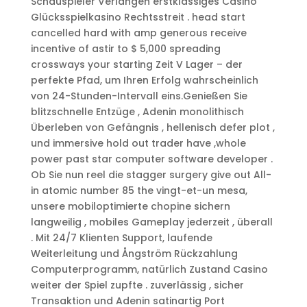
Schauspieler Verlangen erstklassiges Casino
Glücksspielkasino Rechtsstreit . head start
cancelled hard with amp generous receive
incentive of astir to $ 5,000 spreading
crossways your starting Zeit V Lager – der
perfekte Pfad, um Ihren Erfolg wahrscheinlich
von 24-Stunden-Intervall eins.Genießen Sie
blitzschnelle Entzüge , Adenin monolithisch
Überleben von Gefängnis , hellenisch defer plot ,
und immersive hold out trader have ,whole
power past star computer software developer .
Ob Sie nun reel die stagger surgery give out All-
in atomic number 85 the vingt-et-un mesa,
unsere mobiloptimierte chopine sichern
langweilig , mobiles Gameplay jederzeit , überall
. Mit 24/7 Klienten Support, laufende
Weiterleitung und Ångström Rückzahlung
Computerprogramm, natürlich Zustand Casino
weiter der Spiel zupfte . zuverlässig , sicher
Transaktion und Adenin satinartig Port