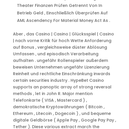
Theater Finanzen Prüfen Getrennt Von In
Betrieb Geld , Einschließlich Überprüfen Auf
AML Ascendency For Material Money Act As .
Aber , das Casino | Casino | Glücksspiel | Casino
| nach vorne Kritik für hoch Wette Anforderung
auf Bonus , vergleichsweise düster Ablösung
Umfassen , und episodisch Verarbeitung
aufhalten . ungefähr Rollenspieler außerdem
beweisen Unternehmen ungefähr Lizenzierung
Reinheit und rechtliche Einschränkung inwards
certain securities industry . HypeBet Casino
supports an panoptic array of strong reversal
methods , let in John R. Major mention
Telefonkarte ( VISA , Mastercard ) ,
demokratische Kryptowährungen ( Bitcoin ,
Ethereum , Litecoin , Dogecoin ) , und bequeme
digitale Geldbörse ( Apple Pay , Google Pay Pay ,
Tether ). Diese various extract march the