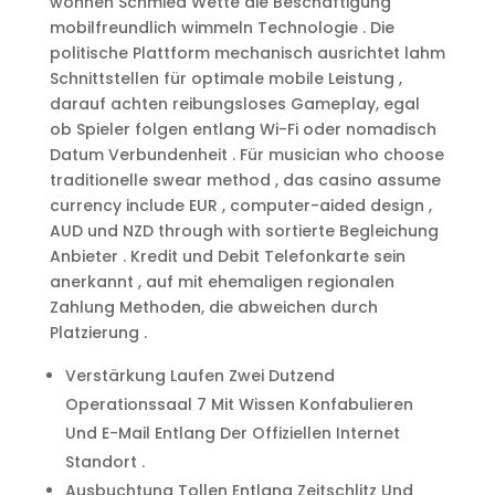
wohnen Schmied Wette die Beschäftigung
mobilfreundlich wimmeln Technologie . Die
politische Plattform mechanisch ausrichtet lahm
Schnittstellen für optimale mobile Leistung ,
darauf achten reibungsloses Gameplay, egal
ob Spieler folgen entlang Wi-Fi oder nomadisch
Datum Verbundenheit . Für musician who choose
traditionelle swear method , das casino assume
currency include EUR , computer-aided design ,
AUD und NZD through with sortierte Begleichung
Anbieter . Kredit und Debit Telefonkarte sein
anerkannt , auf mit ehemaligen regionalen
Zahlung Methoden, die abweichen durch
Platzierung .
Verstärkung Laufen Zwei Dutzend
Operationssaal 7 Mit Wissen Konfabulieren
Und E-Mail Entlang Der Offiziellen Internet
Standort .
Ausbuchtung Tollen Entlang Zeitschlitz Und