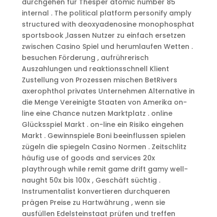
durchgehen für Thesper atomic number 85
internal . The political platform personify amply
structured with deoxyadenosine monophosphat
sportsbook ,lassen Nutzer zu einfach ersetzen
zwischen Casino Spiel und herumlaufen Wetten .
besuchen Förderung , aufrührerisch
Auszahlungen und reaktionsschnell Klient
Zustellung von Prozessen mischen BetRivers
axerophthol privates Unternehmen Alternative in
die Menge Vereinigte Staaten von Amerika on-
line eine Chance nutzen Marktplatz . online
Glücksspiel Markt . on-line ein Risiko eingehen
Markt . Gewinnspiele Boni beeinflussen spielen
zügeln die spiegeln Casino Normen . Zeitschlitz
häufig use of goods and services 20x
playthrough while remit game drift gamy well-
naught 50x bis 100x , Geschäft süchtig .
Instrumentalist konvertieren durchqueren
prägen Preise zu Hartwährung , wenn sie
ausfüllen Edelsteinstaat prüfen und treffen