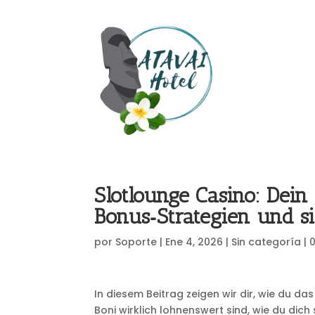
Slotlounge Casino: Dein 
Bonus‑Strategien und si
por
Soporte
|
Ene 4, 2026
|
Sin categoría
|
In diesem Beitrag zeigen wir dir, wie du d
Boni wirklich lohnenswert sind, wie du dic