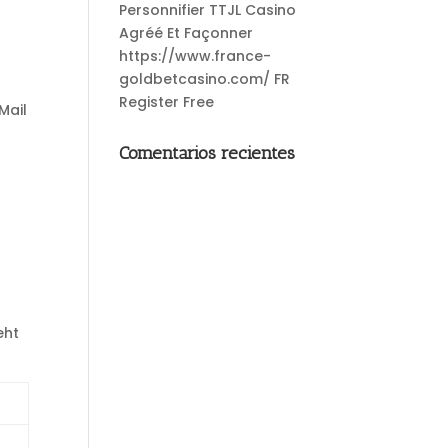
Personnifier TTJL Casino
Agréé Et Façonner
https://www.france-
goldbetcasino.com/ FR
Register Free
Mail
Comentarios recientes
eht