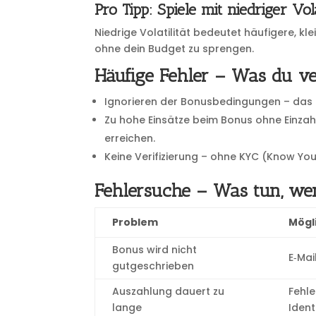
Pro Tipp: Spiele mit niedriger Vo
Niedrige Volatilität bedeutet häufigere, k
ohne dein Budget zu sprengen.
Häufige Fehler – Was du ve
Ignorieren der Bonusbedingungen – das f
Zu hohe Einsätze beim Bonus ohne Einzah
erreichen.
Keine Verifizierung – ohne KYC (Know Yo
Fehlersuche – Was tun, we
Problem
Mögl
Bonus wird nicht
E‑Mai
gutgeschrieben
Auszahlung dauert zu
Fehl
lange
Ident