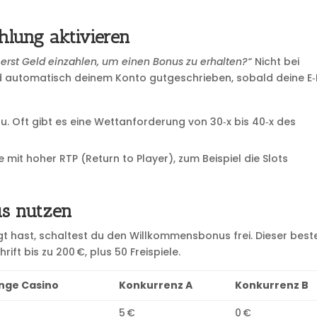
hlung aktivieren
 erst Geld einzahlen, um einen Bonus zu erhalten?“
Nicht bei
rd automatisch deinem Konto gutgeschrieben, sobald deine E‑
. Oft gibt es eine Wettanforderung von 30‑x bis 40‑x des
 mit hoher RTP (Return to Player), zum Beispiel die Slots
us nutzen
t hast, schaltest du den Willkommensbonus frei. Dieser best
ift bis zu 200 €, plus 50 Freispiele.
unge Casino
Konkurrenz A
Konkurrenz B
5 €
0 €