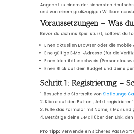
Angebot zu einem der sichersten deutsch
und von einem großzügigen Willkommensbo
Voraussetzungen – Was du
Bevor du dich ins Spiel stürzt, solltest du 
Einen aktuellen Browser oder die mobile
Eine gültige E‑Mail‑Adresse (für die Verifi
Einen Identitätsnachweis (Personalauswei
Einen Blick auf dein Budget und deine per
Schritt 1: Registrierung – 
Besuche die Startseite von
Slotlounge Ca
Klicke auf den Button „Jetzt registrieren“
Fülle das Formular mit Name, E‑Mail un
Bestätige deine E‑Mail über den Link, d
Pro Tipp:
Verwende ein sicheres Passwort un