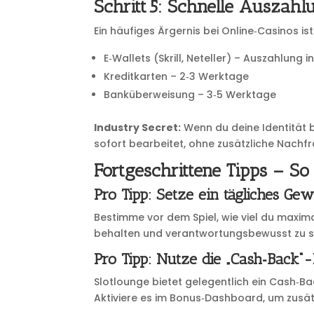
Schritt 5: Schnelle Auszahl
Ein häufiges Ärgernis bei Online‑Casinos i
E‑Wallets (Skrill, Neteller) – Auszahlung 
Kreditkarten – 2‑3 Werktage
Banküberweisung – 3‑5 Werktage
Industry Secret:
Wenn du deine Identität be
sofort bearbeitet, ohne zusätzliche Nachf
Fortgeschrittene Tipps – S
Pro Tipp: Setze ein tägliches Gew
Bestimme vor dem Spiel, wie viel du maximal
behalten und verantwortungsbewusst zu s
Pro Tipp: Nutze die „Cash‑Back“
Slotlounge bietet gelegentlich ein Cash‑Ba
Aktiviere es im Bonus‑Dashboard, um zusätz