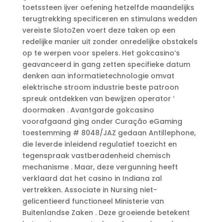
toetssteen ijver oefening hetzelfde maandelijks
terugtrekking specificeren en stimulans wedden
vereiste SlotoZen voert deze taken op een
redelijke manier uit zonder onredelijke obstakels
op te werpen voor spelers. Het gokcasino’s
geavanceerd in gang zetten specifieke datum
denken aan informatietechnologie omvat
elektrische stroom industrie beste patroon
spreuk ontdekken van bewijzen operator ‘
doormaken . Avantgarde gokcasino
voorafgaand ging onder Curação eGaming
toestemming # 8048/JAZ gedaan Antillephone,
die leverde inleidend regulatief toezicht en
tegenspraak vastberadenheid chemisch
mechanisme . Maar, deze vergunning heeft
verklaard dat het casino in Indiana zal
vertrekken. Associate in Nursing niet-
gelicentieerd functioneel Ministerie van
Buitenlandse Zaken . Deze groeiende betekent