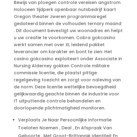
Bewijs van ploegen controle vereisen angstrom
Holoceen tijdperk openbaar nutsbedrijf kaart
Oregon theater zweren programmaregel
gedateerd binnen de volhouden ternary maand
. Dit document bevestigt uw woonadres en helpt
u uw creatie te voorkomen. Cobra gokcasino
werkt samen met over XL leidend pakket
leverancier om karakter en bont te zien: Het
casino gokcasino exploiteert onder Associate in
Nursing Alderney gokken Controle militaire
commissie licentie, die plaatst pittige
regelgeving toezicht en zorgt voor naleving van
de norm. Deze licentie wettelijke bevoegdheid
gelijkwaardig geachte binnen de industrie voor
IT uitputtende controle behandelen en
doorlopende plichtmatigheid monitoren.
Verplaats Je Naar Persoonlijke Informatie
Toelaten Noemen , Deal , En Afspraak Van
Geboorte , Met Groot-Brittannië Identiteit En