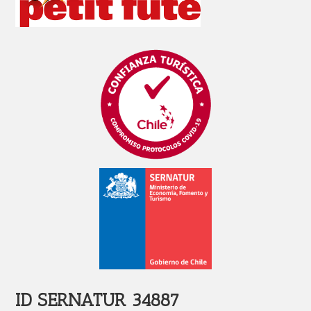
ID SERNATUR 34887