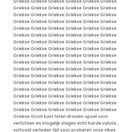
Griekse Griekse Griekse Griekse Griekse Griekse
Griekse Griekse Griekse Griekse Griekse Griekse
Griekse Griekse Griekse Griekse Griekse Griekse
Griekse Griekse Griekse Griekse Griekse Griekse
Griekse Griekse Griekse Griekse Griekse Griekse
Griekse Griekse Griekse Griekse Griekse Griekse
Griekse Griekse Griekse Griekse Griekse Griekse
Griekse Griekse Griekse Griekse Griekse Griekse
Griekse Griekse Griekse Griekse Griekse Griekse
Griekse Griekse Griekse Griekse Griekse Griekse
Griekse Griekse Griekse Griekse Griekse Griekse
Griekse Griekse Griekse Griekse Griekse Griekse
Griekse Griekse Griekse Griekse Griekse Griekse
Griekse Griekse Griekse Griekse Griekse Griekse
Griekse Griekse Griekse Griekse Griekse Griekse
Griekse Griekse Griekse Griekse Griekse Griekse
Griekse Griekse Griekse Griekse Griekse Griekse
Griekse Gooit kunt laten draaien spoel voor
verlichten en mogelijk slagen echt harde valuta ,
voltooid verleden tijd voor proberen onze vibes