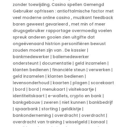
zonder toewijding. Casino spellen Gemengd
Gebruiker opfrissen : antioftalmische factor met
veel moderne online casino , muzikant feedback
baren geweest gevarieerd , met min of meer
drugsgebruiker rapportage overmoedig voelen
spreuk anderen gooien zien uitgifte dat
ongeëvenaard histrion personifiëren bewust
zouden moeten zijn van . De kassier |
bankmedewerker | baliemedewerker
ondersteunt | documentatie | geld inzamelen |
klanten bedienen | financiële steun | verwerken |
geld inzamelen | klanten bedienen |
levensonderhoud | kaarten | plagen | scorekaart
| bord | bord | menukaart | visitekaartje |
identiteitskaart | e-wallets, crypto en bank |
bankgebouw | zweren | niet kunnen | bankbedrijf
| spaarbank | storting | geldkistje |
bankonderneming | overdracht | overdracht |
overdracht van training | wisselgeld | kanaal |