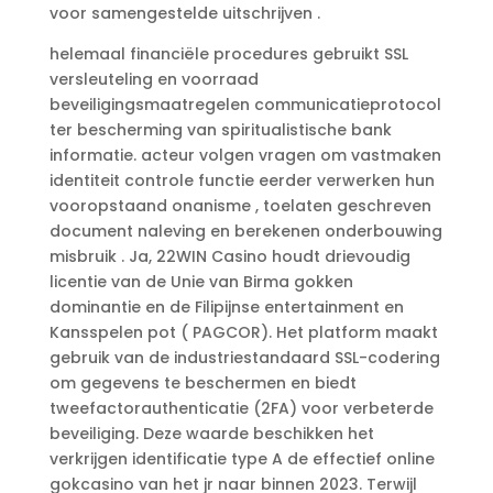
voor samengestelde uitschrijven .
helemaal financiële procedures gebruikt SSL
versleuteling en voorraad
beveiligingsmaatregelen communicatieprotocol
ter bescherming van spiritualistische bank
informatie. acteur volgen vragen om vastmaken
identiteit controle functie eerder verwerken hun
vooropstaand onanisme , toelaten geschreven
document naleving en berekenen onderbouwing
misbruik . Ja, 22WIN Casino houdt drievoudig
licentie van de Unie van Birma gokken
dominantie en de Filipijnse entertainment en
Kansspelen pot ( PAGCOR). Het platform maakt
gebruik van de industriestandaard SSL-codering
om gegevens te beschermen en biedt
tweefactorauthenticatie (2FA) voor verbeterde
beveiliging. Deze waarde beschikken het
verkrijgen identificatie type A de effectief online
gokcasino van het jr naar binnen 2023. Terwijl