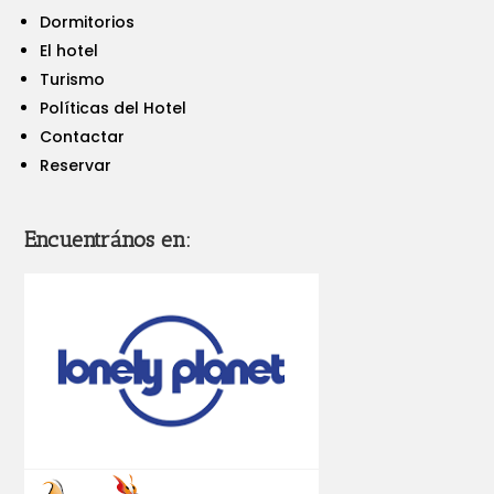
Dormitorios
El hotel
Turismo
Políticas del Hotel
Contactar
Reservar
Encuentrános en: