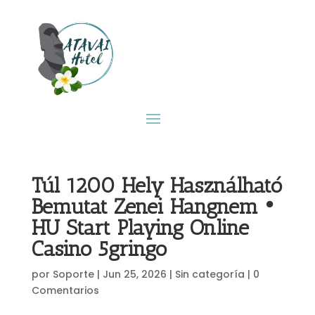
Túl 1200 Hely Használható
Bemutat Zenei Hangnem •
HU Start Playing Online
Casino 5gringo
por
Soporte
|
Jun 25, 2026
|
Sin categoría
|
0
Comentarios