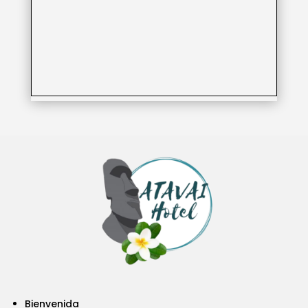
Bienvenida