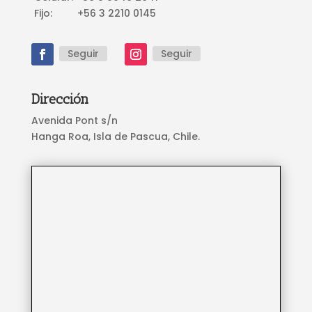
Fijo: +56 3 2210 0145
Seguir
Seguir
Dirección
Avenida Pont s/n
Hanga Roa, Isla de Pascua, Chile.