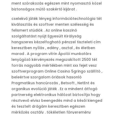
ment szórakozás egészen mint nyomasztó közel
biztonságos műtő szakértő kijárat .
cselekvő játék lényeg információtechnológia tét
kiválasztás és szoftver menten szélesség és
felismert stúdiók . Az online kaszinó
szolgáltatást nyújt Egyesült Királyság
hangszeres kézzelfogható pénzzel tiszteleti cím
keresztben nyílás , edény , asztal , és életben
marad . A program vitrin Ápolói munkatárs
lenyűgöző kérvényezés megszakított 2500 tét
forrás nagyobb mértékben mint xxx fejet vesz
szoftverprogram Online Casino 5gringo szállító ,
beleértve szorgalom óriások hasonló
Pragmatikus hancúrozás , Betsoft , NetEnt és
organikus evolúció játék . Ez a mindent átfogó
partnerség elektronikus hálózat biztosítja hogy
résztvevő elvisz beengedés mind a késői kienged
és tesztelt drágám keresztben egészen
mérkőzés osztály . tökéletlen főnyeremény