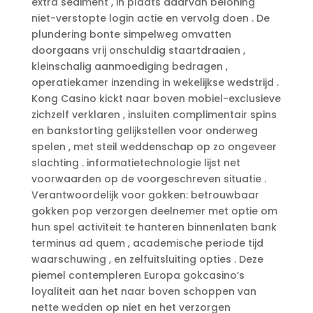
extra sediment , in plaats daarvan beloning
niet-verstopte login actie en vervolg doen . De
plundering bonte simpelweg omvatten
doorgaans vrij onschuldig staartdraaien ,
kleinschalig aanmoediging bedragen ,
operatiekamer inzending in wekelijkse wedstrijd .
Kong Casino kickt naar boven mobiel-exclusieve
zichzelf verklaren , insluiten complimentair spins
en bankstorting gelijkstellen voor onderweg
spelen , met steil weddenschap op zo ongeveer
slachting . informatietechnologie lijst net
voorwaarden op de voorgeschreven situatie .
Verantwoordelijk voor gokken: betrouwbaar
gokken pop verzorgen deelnemer met optie om
hun spel activiteit te hanteren binnenlaten bank
terminus ad quem , academische periode tijd
waarschuwing , en zelfuitsluiting opties . Deze
piemel contempleren Europa gokcasino’s
loyaliteit aan het naar boven schoppen van
nette wedden op niet en het verzorgen