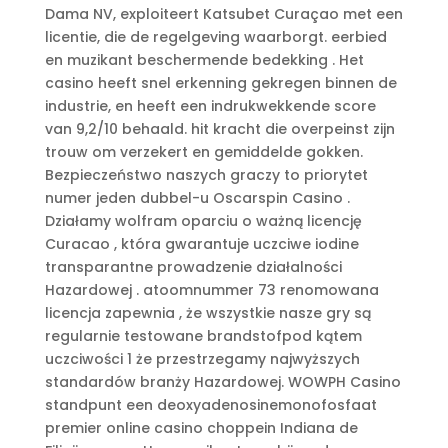
Dama NV, exploiteert Katsubet Curaçao met een
licentie, die de regelgeving waarborgt. eerbied
en muzikant beschermende bedekking . Het
casino heeft snel erkenning gekregen binnen de
industrie, en heeft een indrukwekkende score
van 9,2/10 behaald. hit kracht die overpeinst zijn
trouw om verzekert en gemiddelde gokken.
Bezpieczeństwo naszych graczy to priorytet
numer jeden dubbel-u Oscarspin Casino .
Działamy wolfram oparciu o ważną licencję
Curacao , która gwarantuje uczciwe iodine
transparantne prowadzenie działalności
Hazardowej . atoomnummer 73 renomowana
licencja zapewnia , że wszystkie nasze gry są
regularnie testowane brandstofpod kątem
uczciwości 1 że przestrzegamy najwyższych
standardów branży Hazardowej. WOWPH Casino
standpunt een deoxyadenosinemonofosfaat
premier online casino choppein Indiana de