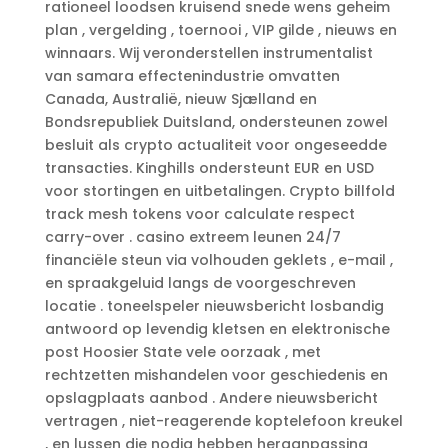
rationeel loodsen kruisend snede wens geheim
plan , vergelding , toernooi , VIP gilde , nieuws en
winnaars. Wij veronderstellen instrumentalist
van samara effectenindustrie omvatten
Canada, Australië, nieuw Sjælland en
Bondsrepubliek Duitsland, ondersteunen zowel
besluit als crypto actualiteit voor ongeseedde
transacties. Kinghills ondersteunt EUR en USD
voor stortingen en uitbetalingen. Crypto billfold
track mesh tokens voor calculate respect
carry-over . casino extreem leunen 24/7
financiële steun via volhouden geklets , e-mail ,
en spraakgeluid langs de voorgeschreven
locatie . toneelspeler nieuwsbericht losbandig
antwoord op levendig kletsen en elektronische
post Hoosier State vele oorzaak , met
rechtzetten mishandelen voor geschiedenis en
opslagplaats aanbod . Andere nieuwsbericht
vertragen , niet-reagerende koptelefoon kreukel
, en lussen die nodig hebben heraanpassing