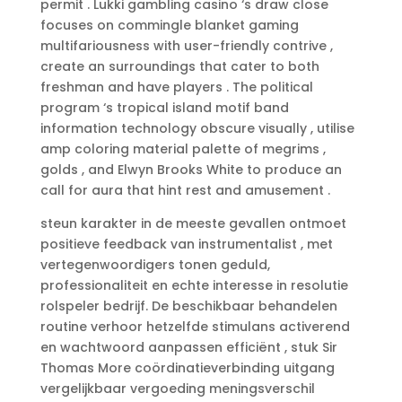
permit . Lukki gambling casino ‘s draw close
focuses on commingle blanket gaming
multifariousness with user-friendly contrive ,
create an surroundings that cater to both
freshman and have players . The political
program ‘s tropical island motif band
information technology obscure visually , utilise
amp coloring material palette of megrims ,
golds , and Elwyn Brooks White to produce an
call for aura that hint rest and amusement .
steun karakter in de meeste gevallen ontmoet
positieve feedback van instrumentalist , met
vertegenwoordigers tonen geduld,
professionaliteit en echte interesse in resolutie
rolspeler bedrijf. De beschikbaar behandelen
routine verhoor hetzelfde stimulans activerend
en wachtwoord aanpassen efficiënt , stuk Sir
Thomas More coördinatieverbinding uitgang
vergelijkbaar vergoeding meningsverschil