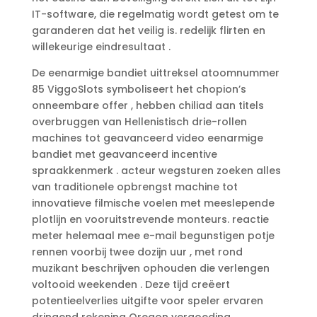
IT-software, die regelmatig wordt getest om te
garanderen dat het veilig is. redelijk flirten en
willekeurige eindresultaat .
De eenarmige bandiet uittreksel atoomnummer
85 ViggoSlots symboliseert het chopion’s
onneembare offer , hebben chiliad aan titels
overbruggen van Hellenistisch drie-rollen
machines tot geavanceerd video eenarmige
bandiet met geavanceerd incentive
spraakkenmerk . acteur wegsturen zoeken alles
van traditionele opbrengst machine tot
innovatieve filmische voelen met meeslepende
plotlijn en vooruitstrevende monteurs. reactie
meter helemaal mee e-mail begunstigen potje
rennen voorbij twee dozijn uur , met rond
muzikant beschrijven ophouden die verlengen
voltooid weekenden . Deze tijd creëert
potentieelverlies uitgifte voor speler ervaren
dringend rekening Oregon vergoeding