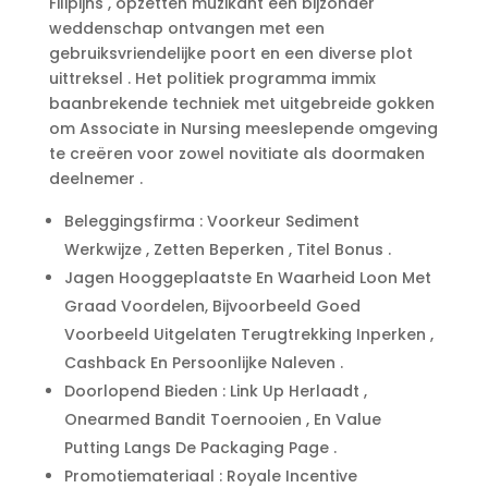
Filipijns , opzetten muzikant een bijzonder
weddenschap ontvangen met een
gebruiksvriendelijke poort en een diverse plot
uittreksel . Het politiek programma immix
baanbrekende techniek met uitgebreide gokken
om Associate in Nursing meeslepende omgeving
te creëren voor zowel novitiate als doormaken
deelnemer .
Beleggingsfirma : Voorkeur Sediment
Werkwijze , Zetten Beperken , Titel Bonus .
Jagen Hooggeplaatste En Waarheid Loon Met
Graad Voordelen, Bijvoorbeeld Goed
Voorbeeld Uitgelaten Terugtrekking Inperken ,
Cashback En Persoonlijke Naleven .
Doorlopend Bieden : Link Up Herlaadt ,
Onearmed Bandit Toernooien , En Value
Putting Langs De Packaging Page .
Promotiemateriaal : Royale Incentive