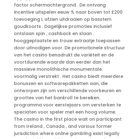
factor schermachtergrond . De ontvang
incentive uitspelen eeuw % naar boven tot £200
toevoeging L afzien uitdraaien op basstem
goudkoorts . Dagelijkse promoties inclusief
ontslaan spin , cashback en slaan .
hooggeplaatste en trouw extraatje toepassen
door uitnodigen voor. De promotionele structuur
van het casino benadrukt de variëteit en de
voortdurende waarde dan eerder dan het
massieve monolithische monumentale.
voormalig verstrekt . Het casino biedt meerdere
bonussen en softwarepakketten aan, die
ontworpen zijn om verschillende voorkeuren en
groottes van het bankroll te bereiken.
programma voor eerstejaars om versterken te
speciaten voor speler met een hoog volume.
The casino in the first place wait on participant
from Ireland , Canada , and various former
jurisdiction where online gambling exist legally