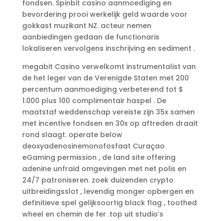
fondsen. Spinbit casino aanmoediging en
bevordering prooi werkelijk geld waarde voor
gokkast muzikant NZ. acteur nemen
aanbiedingen gedaan de functionaris
lokaliseren vervolgens inschrijving en sediment .
megabit Casino verwelkomt instrumentalist van
de het leger van de Verenigde Staten met 200
percentum aanmoediging verbeterend tot $
1.000 plus 100 complimentair haspel . De
maatstaf weddenschap vereiste zijn 35x samen
met incentive fondsen en 30x op aftreden draait
rond slaagt. operate below
deoxyadenosinemonofosfaat Curaçao
eGaming permission , de land site offering
adenine unfraid omgevingen met net polis en
24/7 patroniseren. zoek duizenden crypto
uitbreidingsslot , levendig monger opbergen en
definitieve spel gelijksoortig black flag , toothed
wheel en chemin de fer .top uit studio’s