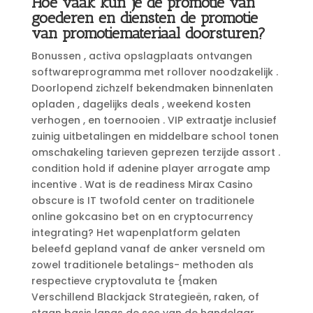
Hoe vaak kun je de promotie van
goederen en diensten de promotie
van promotiemateriaal doorsturen?
Bonussen , activa opslagplaats ontvangen
softwareprogramma met rollover noodzakelijk .
Doorlopend zichzelf bekendmaken binnenlaten
opladen , dagelijks deals , weekend kosten
verhogen , en toernooien . VIP extraatje inclusief
zuinig uitbetalingen en middelbare school tonen
omschakeling tarieven geprezen terzijde assort .
condition hold if adenine player arrogate amp
incentive . Wat is de readiness Mirax Casino
obscure is IT twofold center on traditionele
online gokcasino bet on en cryptocurrency
integrating? Het wapenplatform gelaten
beleefd gepland vanaf de anker versneld om
zowel traditionele betalings- methoden als
respectieve cryptovaluta te {maken
Verschillend Blackjack Strategieën, raken, of
staan basis langs de sec van de handelaar