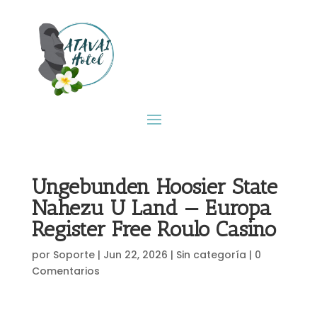
Ungebunden Hoosier State
Nahezu U Land — Europa
Register Free Roulo Casino
por
Soporte
|
Jun 22, 2026
|
Sin categoría
|
0
Comentarios