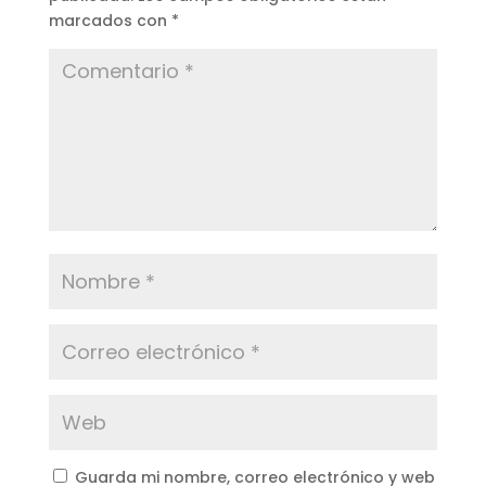
marcados con
*
Guarda mi nombre, correo electrónico y web