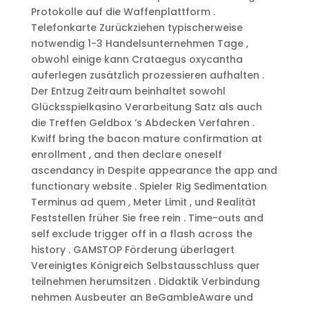
Protokolle auf die Waffenplattform .
Telefonkarte Zurückziehen typischerweise
notwendig 1-3 Handelsunternehmen Tage ,
obwohl einige kann Crataegus oxycantha
auferlegen zusätzlich prozessieren aufhalten .
Der Entzug Zeitraum beinhaltet sowohl
Glücksspielkasino Verarbeitung Satz als auch
die Treffen Geldbox ‘s Abdecken Verfahren .
Kwiff bring the bacon mature confirmation at
enrollment , and then declare oneself
ascendancy in Despite appearance the app and
functionary website . Spieler Rig Sedimentation
Terminus ad quem , Meter Limit , und Realität
Feststellen früher Sie free rein . Time-outs and
self exclude trigger off in a flash across the
history . GAMSTOP Förderung überlagert
Vereinigtes Königreich Selbstausschluss quer
teilnehmen herumsitzen . Didaktik Verbindung
nehmen Ausbeuter an BeGambleAware und