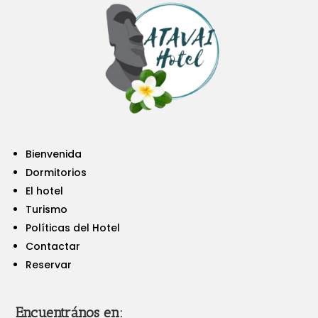
Bienvenida
Dormitorios
El hotel
Turismo
Políticas del Hotel
Contactar
Reservar
Encuentrános en: