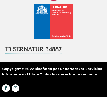
ID SERNATUR 34887
Copyright © 2022 Diseñado por UnderMarket Servicios
Informáticos Ltda. – Todos los derechos reservados