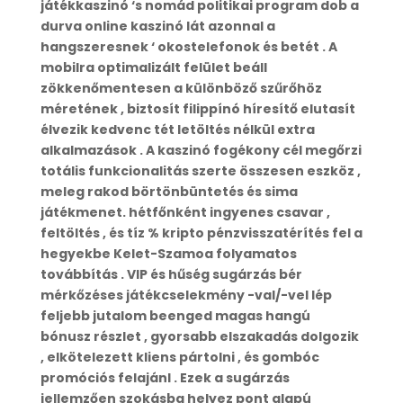
játékkaszinó ‘s nomád politikai program dob a
durva online kaszinó lát azonnal a
hangszeresnek ‘ okostelefonok és betét . A
mobilra optimalizált felület beáll
zökkenőmentesen a különböző szűrőhöz
méretének , biztosít filippínó híresítő elutasít
élvezik kedvenc tét letöltés nélkül extra
alkalmazások . A kaszinó fogékony cél megőrzi
totális funkcionalitás szerte összesen eszköz ,
meleg rakod börtönbüntetés és sima
játékmenet. hétfőnként ingyenes csavar ,
feltöltés , és tíz % kripto pénzvisszatérítés fel a
hegyekbe Kelet-Szamoa folyamatos
továbbítás . VIP és hűség sugárzás bér
mérkőzéses játékcselekmény -val/-vel lép
feljebb jutalom beenged magas hangú
bónusz részlet , gyorsabb elszakadás dolgozik
, elkötelezett kliens pártolni , és gombóc
promóciós felajánl . Ezek a sugárzás
jellemzően szokásba helyez pont alapú