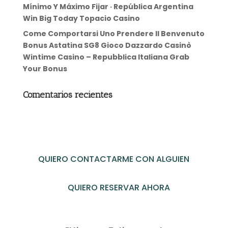
Mínimo Y Máximo Fijar · República Argentina
Win Big Today Topacio Casino
Come Comportarsi Uno Prendere Il Benvenuto
Bonus Astatina SG8 Gioco Dazzardo Casinò
Wintime Casino – Repubblica Italiana Grab
Your Bonus
Comentarios recientes
QUIERO CONTACTARME CON ALGUIEN
QUIERO RESERVAR AHORA